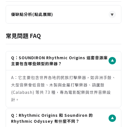
優缺點分析(點此展開)
▼
優點
收錄 73 種稀有民族樂器，音色獨特且極具辨識度，
常見問題 FAQ
能為作品增添獨特風格。
多麥克風位置錄製，提供極大的聲音塑造與空間感調
整彈性。
Q：SOUNDIRON Rhythmic Origins 這套音源庫
▼
內建功能強大的效果器與琶音器，不僅是取樣播放
主要包含哪些類型的樂器？
器，更是創作工具。
A：它主要包含世界各地的民族打擊樂器，如非洲手鼓、
高達 77,156 個取樣，細膩捕捉了樂器的完整動態與
大型音樂會低音鼓、木製與金屬打擊樂器、葫蘆鼓
演奏細節。
(Calabash) 等共 73 種，專為電影配樂與世界音樂設
注意事項
計。
需要完整版的 Kontakt 6.5.3 或更高版本，無法在免
費的 Kontakt Player 中使用。
Q：Rhythmic Origins 和 Soundiron 的
安裝容量達 30.4 GB，需要預留足夠的硬碟空間。
▼
Rhythmic Odyssey 有什麼不同？
音色風格偏向真實與民族風，較不適合純電子音樂或