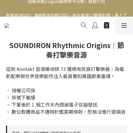
新會員送500！滿額最高回饋2000，刷卡最高12期零利率，馬上了
新會員送500！滿額最高回饋2000，刷卡最高12期零利率，馬上了
解👉
解👉
SOUNDIRON Rhythmic Origins｜節
奏打擊樂音源
這款 Kontakt 音源庫收錄 73 種稀有民族打擊樂器，為電
影配樂與世界音樂創作注入最真實的異國節奏靈魂。
• 授權公司貨
• 序號下載版
• 下單後於 1 個工作天內透過電子信箱發送
• 數位軟體商品不適用於鑑賞期條款，恕無法進行退換貨