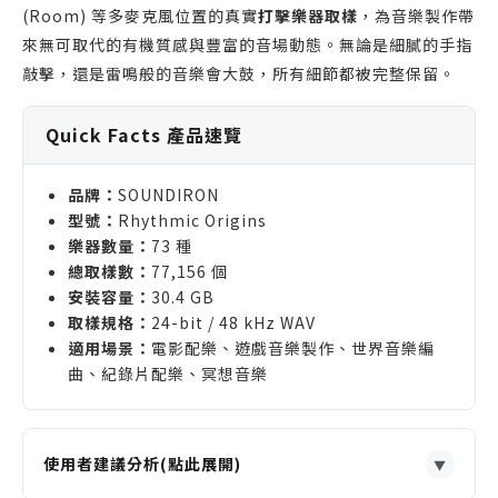
(Room) 等多麥克風位置的真實
打擊樂器取樣
，為音樂製作帶
來無可取代的有機質感與豐富的音場動態。無論是細膩的手指
敲擊，還是雷鳴般的音樂會大鼓，所有細節都被完整保留。
Quick Facts 產品速覽
品牌：
SOUNDIRON
型號：
Rhythmic Origins
樂器數量：
73 種
總取樣數：
77,156 個
安裝容量：
30.4 GB
取樣規格：
24-bit / 48 kHz WAV
適用場景：
電影配樂、遊戲音樂製作、世界音樂編
曲、紀錄片配樂、冥想音樂
使用者建議分析(點此展開)
▼