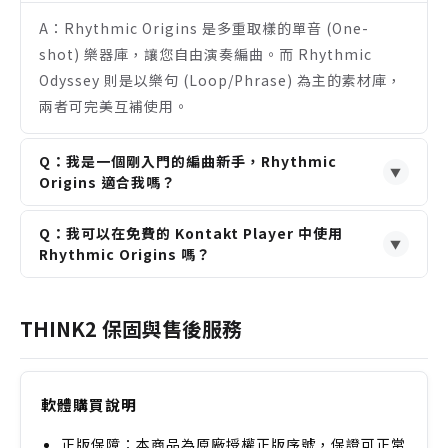
合成器曲風。
A：Rhythmic Origins 是多重取樣的單音 (One-
shot) 樂器庫，讓您自由演奏編曲。而 Rhythmic
Odyssey 則是以樂句 (Loop/Phrase) 為主的素材庫，
兩者可完美互補使用。
Q：我是一個剛入門的編曲新手，Rhythmic
▼
Origins 適合我嗎？
A：如果您已擁有完整版 Kontakt 且對世界音樂或電影
Q：我可以在免費的 Kontakt Player 中使用
配樂有興趣，它非常適合。但若您是純粹的軟體新手，
▼
Rhythmic Origins 嗎？
建議先熟悉 Kontakt 的基本操作再入手。
A：不行。此音源庫需要 Native Instruments
Kontakt 6.5.3 或更高版本的「完整版」才能正常運
THINK2 保固與售後服務
作，免費的 Player 僅能以功能受限的試用模式運行。
軟體購買說明
正版保障：本商品為原廠授權正版序號，保證可正常