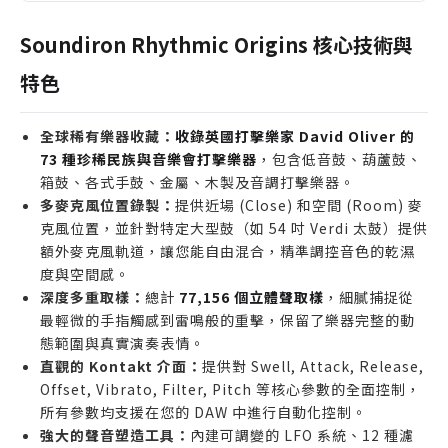
適合誰購買
電影配樂師需要真實、具異國風情的打擊樂器來增添
Soundiron Rhythmic Origins 核心技術與
場景氛圍。
特色
遊戲音樂作曲家尋找獨特且富有動態的節奏元素，以
打造沉浸式體驗。
全球稀有樂器收藏：
收錄英國打擊樂家 David Oliver 的
世界音樂製作人希望擴充音色庫，納入平常難以取得
73 種珍稀民族與音樂會打擊樂器
，包含低音鼓、葫蘆鼓、
的稀有民族樂器。
箱鼓、各式手鼓、金屬、木製及音調打擊樂器。
已擁有 Rhythmic Odyssey 音源庫，並希望獲得對
多麥克風位置錄製：
提供近場 (Close) 和空間 (Room) 麥
應單音取樣來互補創作的用戶。
克風位置，並針對特定大型鼓（如 54 吋 Verdi 太鼓）提供
額外麥克風軌道，讓您能自由混合，精準調控音色的乾濕
誰不適合購買
度與空間感。
主要製作電子舞曲 (EDM) 或 Trap，且僅需合成鼓機
深度多重取樣：
總計
77,156 個立體聲取樣
，細膩捕捉從
音色的製作人。
最輕微的手指觸感到雷鳴般的重擊，保留了樂器完整的動
電腦硬碟空間小於 40GB，無法安裝大型音源庫的用
態範圍與真實演奏表情。
戶。
直觀的 Kontakt 介面：
提供對 Swell, Attack, Release,
尚未使用過 Native Instruments Kontakt，或沒
Offset, Vibrato, Filter, Pitch 等核心參數的全面控制，
有完整版 Kontakt 的新手。
所有參數均支援在您的 DAW 中進行自動化控制。
強大的聲音塑造工具：
內建可調變的 LFO 系統、12 種濾