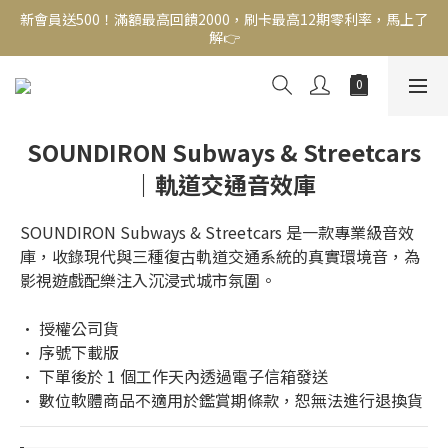
新會員送500！滿額最高回饋2000，刷卡最高12期零利率，馬上了
新會員送500！滿額最高回饋2000，刷卡最高12期零利率，馬上了
解👉
解👉
結帳頁選zingala銀角零卡分期，輕鬆打包
新會員送500！滿額最高回饋2000，刷卡最高12期零利率，馬上了
SOUNDIRON Subways & Streetcars
解👉
｜軌道交通音效庫
SOUNDIRON Subways & Streetcars 是一款專業級音效
庫，收錄現代與三種復古軌道交通系統的真實環境音，為
影視遊戲配樂注入沉浸式城市氛圍。
• 授權公司貨
• 序號下載版
• 下單後於 1 個工作天內透過電子信箱發送
• 數位軟體商品不適用於鑑賞期條款，恕無法進行退換貨