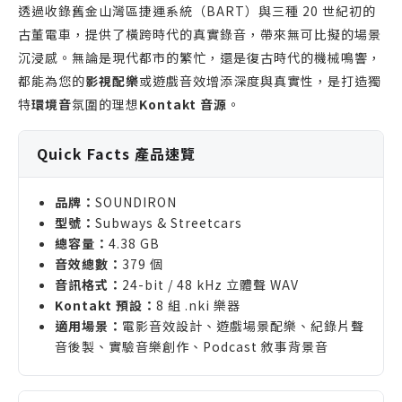
透過收錄舊金山灣區捷運系統（BART）與三種 20 世紀初的
古董電車，提供了橫跨時代的真實錄音，帶來無可比擬的場景
沉浸感。無論是現代都市的繁忙，還是復古時代的機械鳴響，
都能為您的
影視配樂
或遊戲音效增添深度與真實性，是打造獨
特
環境音
氛圍的理想
Kontakt 音源
。
Quick Facts 產品速覽
品牌：
SOUNDIRON
型號：
Subways & Streetcars
總容量：
4.38 GB
音效總數：
379 個
音訊格式：
24-bit / 48 kHz 立體聲 WAV
Kontakt 預設：
8 組 .nki 樂器
適用場景：
電影音效設計、遊戲場景配樂、紀錄片聲
音後製、實驗音樂創作、Podcast 敘事背景音