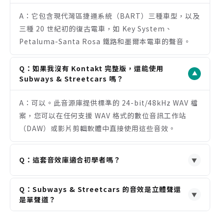
輯軟體中靈活運用。
A：它包含現代灣區捷運系統（BART）三種車型，以及
內建 Kontakt 介面，提供快速調用與聲音塑形功
三種 20 世紀初的復古電車，如 Key System、
能，提升工作流程效率。
Petaluma-Santa Rosa 鐵路和墨爾本電車的聲音。
注意事項
需搭配 Native Instruments Kontakt 5.1 或更新
Q：如果我沒有 Kontakt 完整版，還能使用
的「完整版」才能發揮全部功能。
▼
Subways & Streetcars 嗎？
不支援免費的 Kontakt Player，且無法透過「Add
Library」方式加入資料庫。
A：可以。此音源庫提供標準的 24-bit/48kHz WAV 檔
產品為數位下載形式，需要穩定的寬頻網路連線進行
案，您可以在任何支援 WAV 格式的數位音訊工作站
下載。
（DAW）或影片剪輯軟體中直接使用這些音效。
Q：這套音效庫適合初學者嗎？
▼
A：非常適合。無論是直接拖放 WAV 檔案使用，或透過
Q：Subways & Streetcars 的音效是立體聲還
內建的 Kontakt 介面操作都相當直觀。對於需要快速
▼
是單聲道？
添加城市交通氛圍的創作者來說，是個高效的選擇。
A：所有音效均為高品質的立體聲（Stereo）錄音，格