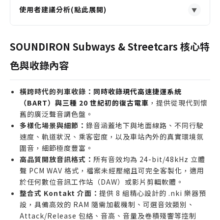
使用者建議分析(點此展開)
▼
適合誰購買
影視音效設計師，需要為城市場景尋找真實且多樣化
SOUNDIRON Subways & Streetcars 核心特
的地鐵與電車環境音。
色與收錄內容
遊戲開發者，正在打造具有沉浸式都市交通氛圍的開
放世界或特定關卡。
橫跨時代的列車收錄：
同時收錄現代高速捷運系統
作曲家與音樂製作人，希望在配樂中加入非傳統的、
（BART）與三種 20 世紀初的復古電車
，提供從現代到懷
具有工業質感的節奏與紋理。
舊的廣泛聲音調色盤。
誰不適合購買
多樣化場景與細節：
錄音涵蓋地下與地面線路、不同行駛
速度、軌道狀況、乘客密度，以及車站內外的真實環境氛
主要尋找傳統樂器音源的音樂人，此音源庫專注於環
圍音，細節極度豐富。
境與效果音。
高品質開放音訊格式：
所有音效均為 24-bit/48kHz 立體
沒有 Native Instruments Kontakt 完整版的用
聲 PCM WAV 格式，檔案未經壓縮且可完全客製化，適用
戶，將無法使用 .nki 預設檔的完整功能。
於任何數位音訊工作站（DAW）或影片剪輯軟體。
儲存空間極度有限的創作者，此音源庫需要 4.3 GB
整合式 Kontakt 介面：
提供 8 組精心設計的 .nki 樂器預
的硬碟安裝空間。
設，具備高效的 RAM 隨需加載機制、可選音效類別、
Attack/Release 包絡、音高、音量及卷積殘響等控制