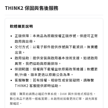
式為 24-bit / 48 kHz 的無壓縮 PCM WAV，能提供寬
THINK2 保固與售後服務
闊的聲場與真實的空間感。
軟體購買說明
正版保障：本商品為原廠授權正版序號，保證可正常
啟用與註冊。
交付方式：以電子郵件提供序號與下載資訊，無實體
出貨。
啟用協助：提供安裝與啟用基本技術支援。如遇啟用
異常，我們協助與原廠排除。
保固範圍：授權與下載權益依原廠政策維護；軟體更
新/升級、版本更迭以原廠公告為準。
客服聯繫：若有授權、相容性或安裝疑問，請聯繫
THINK2 客服提供即時協助。
提醒：購買前請務必確認作業系統、DAW 與外掛格式相容性。
數位商品不適用一般鑑賞期；未啟用前如需更改訂單，請先與客
服確認。