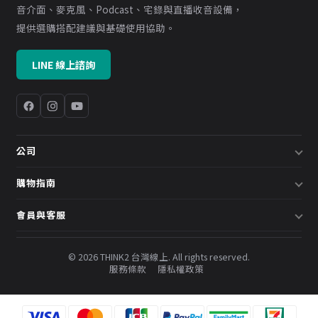
音介面、麥克風、Podcast、宅錄與直播收音設備，
提供選購搭配建議與基礎使用協助。
LINE 線上諮詢
公司
關於我們
購物指南
企業採購／系統方案
配送說明
會員與客服
預約諮詢
退換貨政策
會員中心
部落格
發票說明
© 2026 THINK2 台灣線上. All rights reserved.
訂單查詢
服務條款
隱私權政策
購物金與會員點數
聯絡我們
常見問題