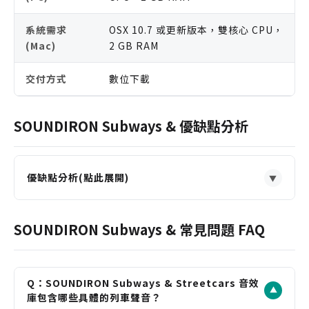
系統需求
OSX 10.7 或更新版本，雙核心 CPU，
(Mac)
2 GB RAM
交付方式
數位下載
SOUNDIRON Subways & 優缺點分析
優缺點分析(點此展開)
▼
優點
涵蓋現代與三種復古電車，音色獨特且稀有，提供廣
SOUNDIRON Subways & 常見問題 FAQ
泛的創作素材。
錄音細節豐富，包含不同速度、軌道狀況與車站環
境，極具真實感。
Q：SOUNDIRON Subways & Streetcars 音效
▼
提供開放的 24-bit WAV 格式，可在任何 DAW 或編
庫包含哪些具體的列車聲音？