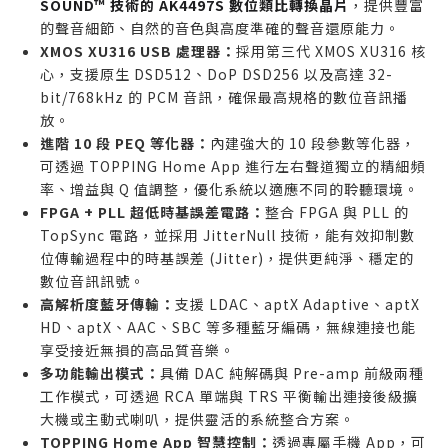
SOUND™ 技術的 AK4497S 數位類比轉換晶片
，提供豐富
同時擁有有線 (PC/Mac) 與無線 (手機/平板) 訊源，
的聲音細節、自然的音色與高度準確的聲音還原能力。
XMOS XU316 USB 處理器：
需要一台能輕鬆切換且支援 LDAC 的設備。
採用第三代 XMOS XU316 核
心，支援原生 DSD512、DoP DSD256 以及高達 32-
希望透過手機 App 精細調控音色與輸出的數位音響
bit/768kHz 的 PCM 音訊，確保最高規格的數位音訊播
玩家。
放。
誰不適合購買
進階 10 段 PEQ 等化器：
內建強大的 10 段參數等化器，
只需要簡單的 USB 耳機擴大功能，不需要獨立 DAC
可透過 TOPPING Home App 進行左右聲道獨立的精細頻
率、增益與 Q 值調整，優化系統以適應不同的聆聽環境。
的使用者。
FPGA + PLL 超低時基誤差電路：
整合 FPGA 與 PLL 的
系統中已有同等級或更高階 DAC，不需要重複投資的
TopSync 電路，並採用 JitterNull 技術，能有效抑制數
發燒友。
位傳輸過程中的時基誤差 (Jitter)，提供更純淨、穩定的
純粹使用類比訊源，完全不需要數位類比轉換功能的
數位音訊訊號。
用戶。
高解析度藍牙傳輸：
支援 LDAC、aptX Adaptive、aptX
HD、aptX、AAC、SBC 等多種藍牙編碼，無線連接也能
享受接近無損的高品質音樂。
多功能輸出模式：
具備 DAC 純解碼與 Pre-amp 前級兩種
工作模式，可透過 RCA 單端與 TRS 平衡輸出連接後級擴
大機或主動式喇叭，提供靈活的系統整合方案。
TOPPING Home App 智慧控制：
透過專屬手機 App，可