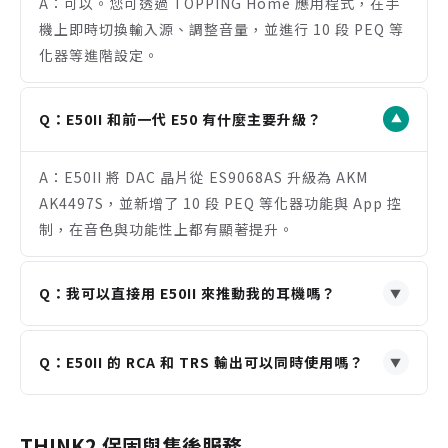
A：可以。您可透過 TOPPING Home 應用程式，在手
同時提供 RCA 與 TRS 平衡輸出，可靈活連接後級擴
機上即時切換輸入源、調整音量，並進行 10 段 PEQ 等
大機或主動式喇叭。
化器等進階設定。
注意事項
無內建耳機擴大功能，需另外搭配獨立耳機擴大機使
用。
Q：E50II 和前一代 E50 有什麼主要升級？
▼
進階 PEQ 設定需透過 TOPPING Home 手機 App
操作，無法在機身上直接調整。
A：E50II 將 DAC 晶片從 ES9068AS 升級為 AKM
採用 DC 5V 供電，需確保使用品質穩定的 USB 電源
AK4497S，並新增了 10 段 PEQ 等化器功能與 App 控
以獲得最佳表現。
制，在音色與功能性上都有顯著提升。
Q：我可以直接用 E50II 來推動我的耳機嗎？
▼
A：不行。E50II 是一台純 DAC (數位類比轉換器)，不
Q：E50II 的 RCA 和 TRS 輸出可以同時使用嗎？
具備耳機擴大功能。您需要將其輸出連接至一台獨立的
▼
耳機擴大機來驅動耳機。
A：可以。E50II 支援 RCA 單端與 TRS 平衡輸出同時
作用，方便您連接不同的後端設備，例如一台後級擴大
THINK2 保固與售後服務