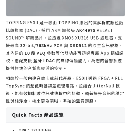
TOPPING E50II 是一款由 TOPPING 推出的高解析度數位類
比轉換器 (DAC)，採用 AKM 旗艦級
AK4497S
VELVET
SOUND™ 解碼晶片，並透過 XMOS XU316 USB 處理器，支
援最高
32-bit/768kHz PCM
與
DSD512
的原生音訊規格。
其內建的
10 段 PEQ
參數等化器功能可透過專屬 App 精細調
校，搭配支援
藍牙 LDAC
的無線傳輸能力，為您的音響系統
提供極致的音質與靈活的控制。
相較於一般內建音效卡或前代產品，E50II 透過 FPGA + PLL
TopSync 的超低時基誤差處理電路，並結合 JitterNull 技
術，能有效抑制數位訊號傳輸中的抖動，顯著提升音訊的穩定
性與純淨度，帶來更為清晰、準確的聲音還原。
Quick Facts 產品速覽
品牌：
TOPPING