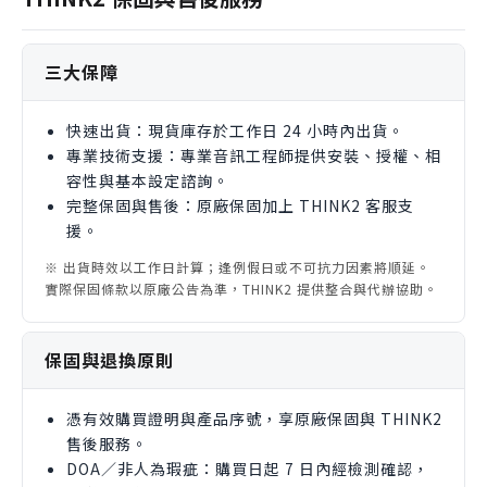
機和一台耳機擴大機。
三大保障
快速出貨：現貨庫存於工作日 24 小時內出貨。
專業技術支援：專業音訊工程師提供安裝、授權、相
容性與基本設定諮詢。
完整保固與售後：原廠保固加上 THINK2 客服支
援。
※ 出貨時效以工作日計算；逢例假日或不可抗力因素將順延。
實際保固條款以原廠公告為準，THINK2 提供整合與代辦協助。
保固與退換原則
憑有效購買證明與產品序號，享原廠保固與 THINK2
售後服務。
DOA／非人為瑕疵：購買日起 7 日內經檢測確認，