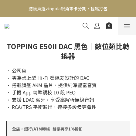
新會員送500！滿額最高回饋2000，刷卡最高12期零利率，馬上了
結帳頁選zingala銀角零卡分期，輕鬆打包
解👉
新會員送500！滿額最高回饋2000，刷卡最高12期零利率，馬上了
解👉
TOPPING E50II DAC 黑色｜數位類比轉
換器
• 公司貨
• 專為桌上型 Hi-Fi 發燒友設計的 DAC
• 搭載旗艦 AKM 晶片，提供純淨豐富音質
• 手機 App 精準調校 10 段 PEQ
• 支援 LDAC 藍牙，享受高解析無線音訊
• RCA/TRS 平衡輸出，連接多設備更彈性
全店，銀行/ATM轉帳 | 結帳再享1%折扣