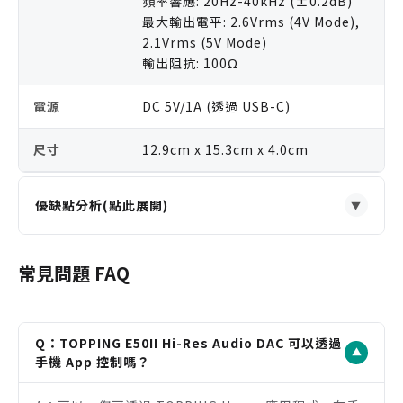
頻率響應: 20Hz-40kHz (±0.2dB)
最大輸出電平: 2.6Vrms (4V Mode),
2.1Vrms (5V Mode)
輸出阻抗: 100Ω
電源
DC 5V/1A (透過 USB-C)
尺寸
12.9cm x 15.3cm x 4.0cm
優缺點分析(點此展開)
▼
優點
搭載 AKM 旗艦級 AK4497S 晶片，提供卓越的音訊
常見問題 FAQ
解析力與自然音色。
內建 10 段 PEQ 等化器，可透過 App 精細調校，適
應不同喇叭與空間聲學。
Q：TOPPING E50II Hi-Res Audio DAC 可以透過
▼
支援 LDAC/aptX Adaptive 高解析度藍牙，無線連
手機 App 控制嗎？
接也能享受高品質音訊。