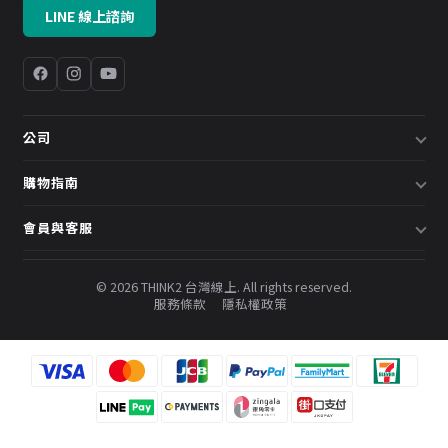
LINE 線上諮詢
公司
關於我們
購物指南
企業採購／系統方案
配送說明
會員與客服
預約諮詢
退換貨政策
會員中心
部落格
發票說明
© 2026 THINK2 台灣線上. All rights reserved.
訂單查詢
服務條款
隱私權政策
購物金與會員點數
聯絡我們
常見問題