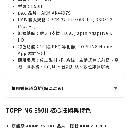
型號：
E50II
DAC 晶片：
AKM AK4497S
USB 輸入規格：
PCM 32-bit/768kHz, DSD512
(Native)
無線傳輸：
藍牙 (支援 LDAC / aptX Adaptive &
HD)
特色功能：
10 段 PEQ 等化器, TOPPING Home
App 遠端控制
適用場景：
桌上型 Hi-Fi 系統、主動式喇叭前級、高
階耳機系統、PC/Mac 音訊升級、數位訊源解碼
使用者建議分析(點此展開)
▼
適合誰購買
追求極致音訊細節的桌上型 Hi-Fi 發燒友，需要一台
TOPPING E50II 核心技術與特色
高規格且低失真的 DAC。
使用主動式監聽喇叭的音樂工作者，希望透過 PEQ
旗艦級 AK4497S DAC 晶片：
搭載 AKM VELVET
功能進行初步的空間聲學校正。