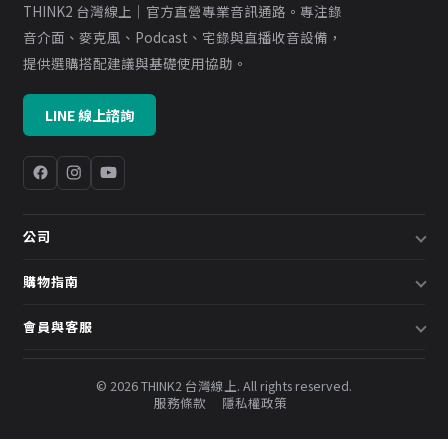
THINK2 台灣線上｜官方直營專業音訊通路。專注錄
音介面、麥克風、Podcast、宅錄與直播收音設備，
提供選購搭配建議與基礎使用協助。
LINE 線上諮詢
公司
關於我們
購物指南
企業採購／系統方案
配送說明
會員與客服
預約諮詢
退換貨政策
會員中心
部落格
發票說明
© 2026 THINK2 台灣線上. All rights reserved.
訂單查詢
服務條款
隱私權政策
購物金與會員點數
聯絡我們
常見問題