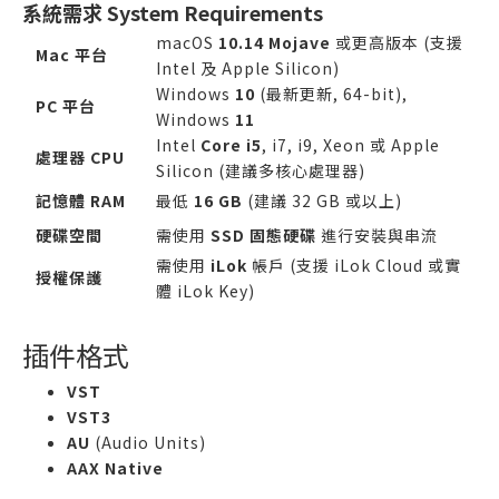
系統需求 System Requirements
macOS
10.14 Mojave
或更高版本 (支援
Mac 平台
Intel 及 Apple Silicon)
Windows
10
(最新更新, 64-bit),
PC 平台
Windows
11
Intel
Core i5
, i7, i9, Xeon 或 Apple
處理器 CPU
Silicon (建議多核心處理器)
記憶體 RAM
最低
16 GB
(建議 32 GB 或以上)
硬碟空間
需使用
SSD 固態硬碟
進行安裝與串流
需使用
iLok
帳戶 (支援 iLok Cloud 或實
授權保護
體 iLok Key)
插件格式
VST
VST3
AU
(Audio Units)
AAX Native