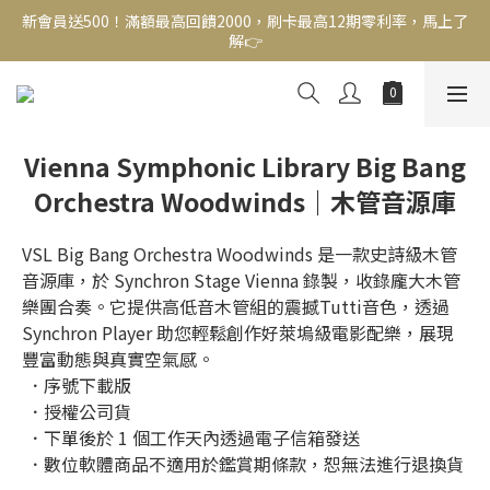
新會員送500！滿額最高回饋2000，刷卡最高12期零利率，馬上了
新會員送500！滿額最高回饋2000，刷卡最高12期零利率，馬上了
解👉
解👉
結帳頁選zingala銀角零卡分期，輕鬆打包
新會員送500！滿額最高回饋2000，刷卡最高12期零利率，馬上了
Vienna Symphonic Library Big Bang
解👉
Orchestra Woodwinds｜木管音源庫
VSL Big Bang Orchestra Woodwinds 是一款史詩級木管
音源庫，於 Synchron Stage Vienna 錄製，收錄龐大木管
樂團合奏。它提供高低音木管組的震撼Tutti音色，透過 
Synchron Player 助您輕鬆創作好萊塢級電影配樂，展現
豐富動態與真實空氣感。
 ．序號下載版
 ．授權公司貨
 ．下單後於 1 個工作天內透過電子信箱發送
 ．數位軟體商品不適用於鑑賞期條款，恕無法進行退換貨