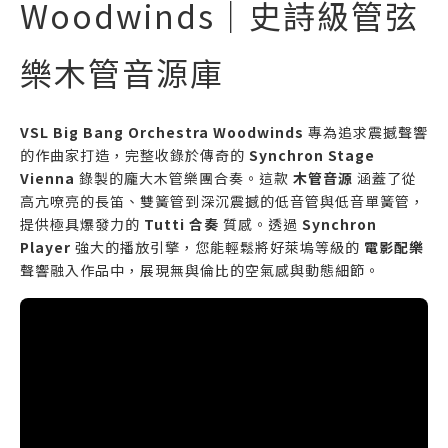
Woodwinds｜史詩級管弦
樂木管音源庫
VSL Big Bang Orchestra Woodwinds
專為追求震撼聲響
的作曲家打造，完整收錄於傳奇的
Synchron Stage
Vienna
錄製的龐大木管樂團合奏。這款
木管音源
涵蓋了從
高亢嘹亮的長笛、雙簧管到深沉震撼的低音管與低音單簧管，
提供極具爆發力的
Tutti 合奏
質感。透過
Synchron
Player
強大的播放引擎，您能輕鬆將好萊塢等級的
電影配樂
聲響融入作品中，展現無與倫比的空氣感與動態細節。