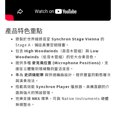
產品特色重點
錄製於世界級錄音室
Synchron Stage Vienna
的
Stage A，捕捉真實空間殘響。
包含
High Woodwinds
（高音木管組）與
Low
Woodwinds
（低音木管組）的宏大合奏音色。
提供多種
麥克風位置 (Microphone Positions)
，支
援從立體聲到環繞聲的靈活混音。
專為
史詩級配樂
與快速編曲設計，提供豐富的動態層次
與演奏技法。
搭載高效能
Synchron Player
播放器，具備直觀的介
面與強大的預設管理。
完美支援
NKS
標準，可與 Native Instruments 硬體
無縫整合。