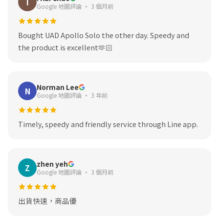
I
Google 地圖評論 · 3 個月前
Bought UAD Apollo Solo the other day. Speedy and
the product is excellent🫶🏻
Norman Lee
N
Google 地圖評論 · 3 年前
Timely, speedy and friendly service through Line app.
zhen yeh
Z
Google 地圖評論 · 3 個月前
出貨快速，商品優