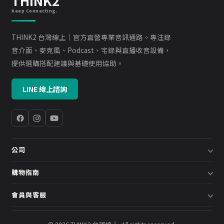
THINK2
Keep Connecting.
THINK2 台灣線上｜官方直營專業音訊通路。專注錄
音介面、麥克風、Podcast、宅錄與直播收音設備，
提供選購搭配建議與基礎使用協助。
LINE 線上諮詢
公司
關於我們
購物指南
企業採購／系統方案
配送說明
會員與客服
預約諮詢
退換貨政策
會員中心
部落格
發票說明