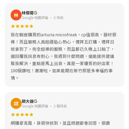
林傑哥
林
Google 地圖評論 · 3 年前
我在蝦皮購買的arturia microfreak，cp值很高，器材很
棒！而且服務人員超級貼心熱心，禮拜五訂購，禮拜日
就拿到了。完全超棒的服務，而且都已久晚上11點了，
還回覆我訊息有耐心，我遇到什麼問題，還能提供建議
幫我解決，重點是馬上出貨。真是一家優質的好店家！
100個讚啦！謝謝啦。如果能開在新竹那是多幸福的事
情。
胡大器
胡
Google 地圖評論 · 2 個月前
網購麥克風，貨很快就到，並且問題都會回答，很讚