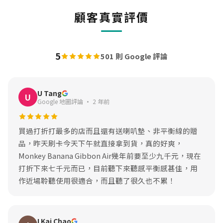
顧客真實評價
5
501 則 Google 評論
U Tang
U
Google 地圖評論 · 2 年前
買過打折打最多的店而且還有送喇叭墊、非平衡線的贈
品，昨天刷卡今天下午就直接拿到貨，真的好爽，
Monkey Banana Gibbon Air幾年前要至少九千元，現在
打折下來七千元而已，目前聽下來聽感平衡感甚佳，用
作近場聆聽使用很適合，而且聽了很久也不累！
I Kai Chao