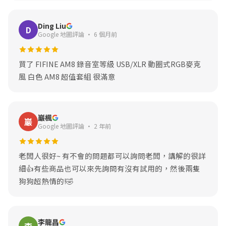
Ding Liu
D
Google 地圖評論 · 6 個月前
買了 FIFINE AM8 錄音室等級 USB/XLR 動圈式RGB麥克
風 白色 AM8 超值套組 很滿意
巖楓
巖
Google 地圖評論 · 2 年前
老闆人很好~ 有不會的問題都可以詢問老闆，講解的很詳
細👍有些商品也可以來先詢問有沒有試用的，然後兩隻
狗狗超熱情的!🤣
李龍昌