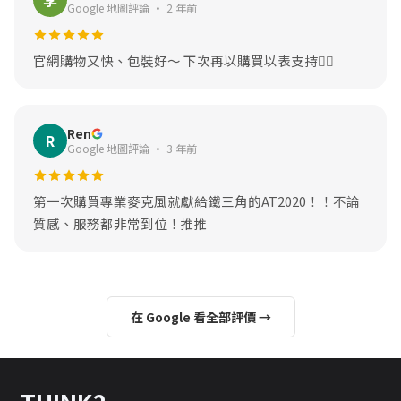
李
Google 地圖評論 · 2 年前
官網購物又快、包裝好～ 下次再以購買以表支持🙆‍♂️
Ren
R
Google 地圖評論 · 3 年前
第一次購買專業麥克風就獻給鐵三角的AT2020！！不論
質感、服務都非常到位！推推
在 Google 看全部評價 →