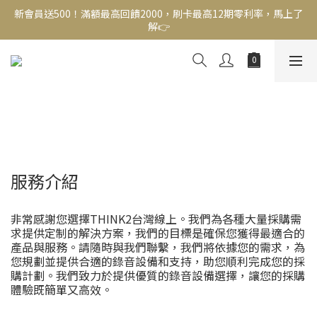
新會員送500！滿額最高回饋2000，刷卡最高12期零利率，馬上了
新會員送500！滿額最高回饋2000，刷卡最高12期零利率，馬上了
解👉
解👉
結帳頁選zingala銀角零卡分期，輕鬆打包
新會員送500！滿額最高回饋2000，刷卡最高12期零利率，馬上了
解👉
服務介紹
非常感謝您選擇THINK2台灣線上。我們為各種大量採購需
求提供定制的解決方案，我們的目標是確保您獲得最適合的
產品與服務。請隨時與我們聯繫，我們將依據您的需求，為
您規劃並提供合適的錄音設備和支持，助您順利完成您的採
購計劃。我們致力於提供優質的錄音設備選擇，讓您的採購
體驗既簡單又高效。