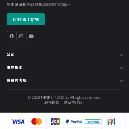
提供選購搭配建議與基礎使用協助。
LINE 線上諮詢
公司
關於我們
購物指南
企業採購／系統方案
配送說明
會員與客服
預約諮詢
退換貨政策
會員中心
部落格
發票說明
© 2026 THINK2 台灣線上. All rights reserved.
訂單查詢
服務條款
隱私權政策
購物金與會員點數
聯絡我們
常見問題