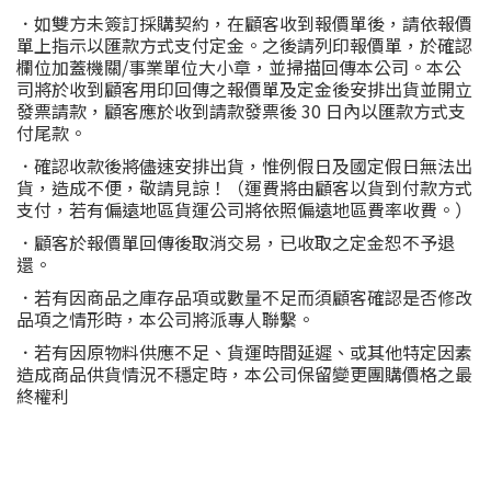
．如雙方未簽訂採購契約，在顧客收到報價單後，請依報價
單上指示以匯款方式支付定金。之後請列印報價單，於確認
欄位加蓋機關/事業單位大小章，並掃描回傳本公司。本公
司將於收到顧客用印回傳之報價單及定金後安排出貨並開立
發票請款，顧客應於收到請款發票後 30 日內以匯款方式支
付尾款。
．確認收款後將儘速安排出貨，惟例假日及國定假日無法出
貨，造成不便，敬請見諒！（運費將由顧客以貨到付款方式
支付，若有偏遠地區貨運公司將依照偏遠地區費率收費。）
．顧客於報價單回傳後取消交易，已收取之定金恕不予退
還。
．若有因商品之庫存品項或數量不足而須顧客確認是否修改
品項之情形時，本公司將派專人聯繫。
．若有因原物料供應不足、貨運時間延遲、或其他特定因素
造成商品供貨情況不穩定時，本公司保留變更團購價格之最
終權利