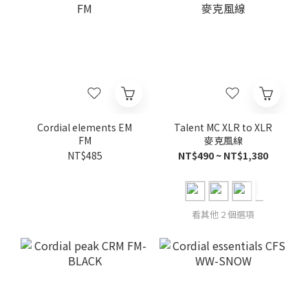
Cordial elements EM
Talent MC XLR to XLR
FM
麥克風線
NT$485
NT$490 ~ NT$1,380
看其他 2 個選項