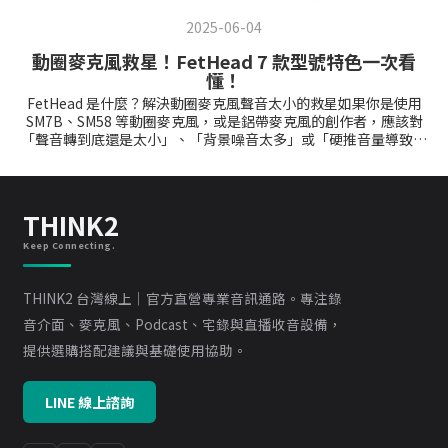
「為什麼我掛了 AutoTune，聲音聽起來還是怪怪的，甚至有點像機
器人亂跑？」Google 在相關技術討論中常提到，90% 的原因在
2025-06-04
於：你設錯調性 (Key) 了。AutoTune 的工作原理是將音高修正到指
定的音階內。如果你唱的是 C 大調，卻把軟體設成 D 大調，結果當
動圈麥克風救星！FetHead 7 款型號特色一次看
然慘不忍睹。對於沒有絕對音感的人來說，「抓歌」這件事真的很
懂！
花時間。這就是為什麼這次贈送的 AutoKey 2 這麼重要。【實戰教
FetHead 是什麼？解決動圈麥克風聲音太小的救星如果你是使用
學：3 步驟無腦抓出正確調性】這次購買永久授權就會送 AutoKey
SM7B、SM58 等動圈麥克風，或是鋁帶麥克風的創作者，應該對
2，它絕對是你省時的神隊友！只需 3 個步驟、不到 30 秒的時間，
「聲音轉到底還是太小」、「背景噪音太多」或「硬推音量導致底
就能精準抓出歌曲調性，徹底告別手動慢慢抓的痛苦過程。請參考
噪大增」這些問題不陌生。Triton Audio FetHead 系列正是為此而
下圖操作：▲ AutoKey 2 操作圖解：只需掛載、播放、傳送三步即
生的前級放大器 (In-line Preamp)。它採用高品質的 Class-A FET
可完成設定。掛載插件 (圖中圈圈 1)： 將 AutoKey 2 掛載在你的
或 JFET 電路設計，能提供極為純淨的乾淨增益（Clean Gain）。
DAW 伴奏音樂軌（Instrumental）或總輸出軌（Master）上。播
這意味著它能在不增加背景雜訊的前提下，顯著提升麥克風訊號，
THINK2
放偵測 (圖中圈圈 2)： 按下 DAW 的播放鍵，讓音樂播放幾秒鐘。
讓你的錄音聽起來更飽滿、動態更豐富，直接達到專業錄音室的品
AutoKey 2 會自動分析並在畫面中間顯示偵測到的 Key。一鍵傳送
質標準。型號大亂鬥：7 款 FetHead 規格差異全解析FetHead 家族
Keep Connecting.
(圖中圈圈 3)： 點擊畫面上的 "Send to AutoTune" 按鈕。它會自動
目前已發展出 7 款型號，針對不同場景（如戶外、錄音室、現場演
將你專案中所有 AutoTune 軌道同步設定成正確的 Key，無需手動
出）進行了電路優化。為了讓你一眼看出差異，我們整理了以下詳
調整。2025 黑五版本差異與購買建議這次 Antares 的活動主要分為
THINK2 台灣線上｜官方直營專業音訊通路。專注錄
細規格卡片：➤ FetHead 系列型號詳細規格FetHeadPodcast 標準
三個區塊，以下是針對不同族群的分析：1. 專業攻頂首選：
款~27dB 增益動圈 / 鋁帶JFET 電路音色自然清晰Phantom★ 電容
音介面、麥克風、Podcast、宅錄與直播收音設備，
AutoTune Pro 11 永久授權這是目前AutoTune的旗艦版本，擁有強
麥專用~18dB 增益電容式傳輸幻象電源低底噪、乾淨Filter戶外 / 現
大的 Graph Mode (圖形模式)，可以像修節拍一樣細修每一個字的
提供選購搭配建議與基礎使用協助。
場推薦~27dB 增益動圈 / 鋁帶80Hz 濾波濾除低頻轟鳴
音高與顫音。如果你是重度後製使用者，追求業界標準，這是唯一
GermaniumVocal 歌唱首選~29dB 增益動圈 / 鋁帶鍺電晶體溫暖復
的選擇。原價 $15,000 ➔ 黑五價 $7,500 (5 折)贈送：AutoKey 2 +
古音色Transformer廣播 / Podcast~28dB 增益動圈 / 鋁帶
Vocodist查看 AutoTune Pro 11 優惠 (現省$7500)2. 輕量高效新
LINE 線上諮詢
Cinemag 變壓器模擬 SM7B 厚實Kompressor懶人平衡音量~27dB
星：AutoTune 2026 永久授權Antares 於2025年底最新推出的版
增益動圈 / 鋁帶類比壓縮廣播級成音感Broadcast複雜環境專用
本！介面極度精簡，重點是大幅節省 CPU 效能。如果你的電腦跑不
~23dB 增益動圈 / 鋁帶強化抗干擾極致安靜穩定快速選購指南：哪