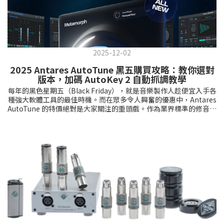
2025-12-02
2025 Antares AutoTune 黑五購買攻略：教你選對
版本，加碼 AutoKey 2 自動抓調教學
每年的黑色星期五（Black Friday），就是音樂製作人趁便宜入手各
種強大軟體工具的最佳時機。而在眾多令人興奮的優惠中，Antares
AutoTune 的特價絕對是大家關注的重頭戲。作為業界標準的修音軟
體，AutoTune Pro 11 平常的價格確實讓不少個人創作者卻步。但
今年的黑五優惠非常有誠意，不僅旗艦版直接 5 折，還推出了針對
現代電腦優化的全新版本 AutoTune 2026。面對 Pro 11、最新的
2026、以及 Unlimited 訂閱制，到底哪一個適合你？本文除了分析
購買策略，還將教你利用贈品 AutoKey 2 解決抓歌痛點。2025
AutoTune 黑五 4 大重點速覽旗艦半價：AutoTune Pro 11 永久版
現省 $7,500，功能最完整。輕量新品：AutoTune 2026 專為效能優
化，適合直播與筆電族群。訂閱送經典：訂閱 Unlimited 1年，即贈
Mic Modeler 麥克風模擬器 (價值$2,400)。贈品神器：買永久版即送
AutoKey 2 (自動抓調) 與 Vocodist。※ 活動截止日期：
2026/01/03，錯過需再等一年。為什麼你的 AutoTune 總是不自
然？在談錢之前，我們先談技術。很多剛接觸修音的朋友常問：