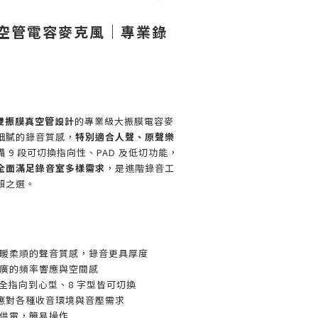
 真空管電容麥克風｜專業錄
雙振膜真空管設計
的專業級大振膜電容麥
細膩的錄音質感，
特別適合人聲、原聲樂
 9 段可切換指向性、PAD 及低切功能，
全面滿足錄音室多樣需求
，是進階錄音工
賴之選。
暖柔順的聲音質感，錄音更具厚度
廣的頻率響應與空間感
全指向到心型、8 字型皆可切換
應對各種收音環境與音壓需求
供電，簡易操作