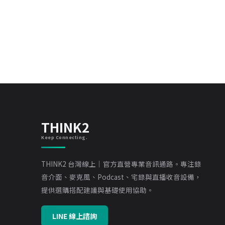
THINK2
Keep Connecting.
THINK2 台灣線上｜官方直營專業音訊通路。專注錄
音介面、麥克風、Podcast、宅錄與直播收音設備，
提供選購搭配建議與基礎使用協助。
LINE 線上諮詢