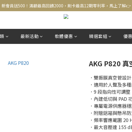
新會員送500！滿額最高回饋2000，刷卡最高12期零利率，馬上了解👉
新會員送500！滿額最高回饋2000，刷卡最高12期零利率，馬上了解👉
結帳頁選zingala銀角零卡分期，輕鬆打包
新會員送500！滿額最高回饋2000，刷卡最高12期零利率，馬上了解👉
類
最新活動
軟體優惠
精選套組
優
AKG P820
．雙振膜真空管設計，
．適用於人聲及多種樂
．9 段指向性可調整 
．內建低切與 PAD 功
．專屬電源供應器穩定
．附贈鋁箱與懸吊防震
．頻率響應範圍 20 Hz –
．最大音壓達 155 