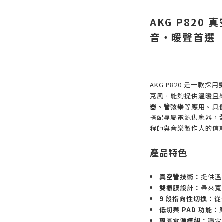
AKG P820
音‧暖聲首選
AKG P820 是一款採用
克風，能夠提供溫暖且
器、管弦樂
等應用。具備
搭配專屬電源供應器，
程師與音樂製作人的信
產品特色
真空管技術：
提供溫
雙振膜設計：
帶來寬
9 段指向性切換：
從
低切與 PAD 功能：
專屬電源模組：
穩定