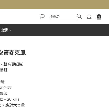
立即購買
惠出清
 真空管麥克風
聲音更細膩  
器  
 
能  
性高  
架  
 20 kHz  
dB，應對大音量