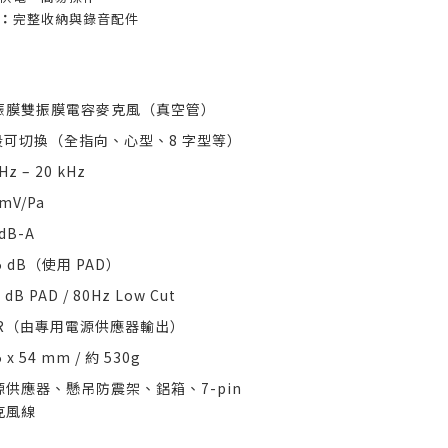
：
完整收納與錄音配件
振膜雙振膜電容麥克風（真空管）
 段可切換（全指向、心型、8 字型等）
Hz – 20 kHz
 mV/Pa
 dB-A
5 dB（使用 PAD）
 dB PAD / 80Hz Low Cut
LR（由專用電源供應器輸出）
5 x 54 mm / 約 530g
源供應器、懸吊防震架、鋁箱、7-pin
克風線