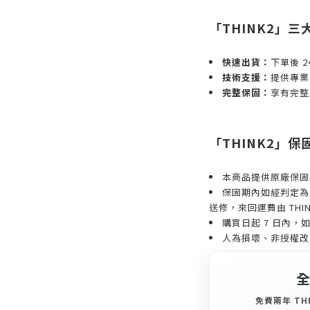
「THINK2」三
快速出貨：
下單後 
技術支援：
提供專業
完整保固：
享有完整原
「THINK2」
本商品提供原廠保固與
保固期內如經判定為產
送修，來回運費由 THIN
購買日起 7 日內
人為損壞、非授權改
免費兩年 THI