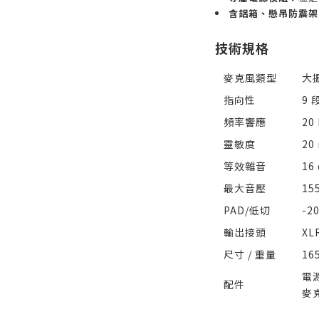
含鋁箱、懸吊防震架
技術規格
麥克風類型
大
指向性
9
頻率響應
20 
靈敏度
20
等效雜音
16
最大音壓
15
PAD/低切
-20
輸出接頭
X
尺寸 / 重量
16
電
配件
麥