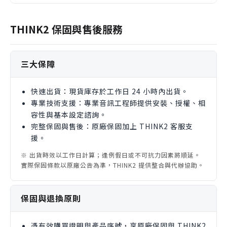
A：主要差異在於定位。AVENTHO 300 W 是專為行動
聆聽設計的無線耳機，具備主動降噪和空間音訊等智慧
THINK2 保固與售後服務
功能；而 DT 770 PRO 則是經典的有線錄音室監聽耳
機，兩者用途不同。
三大保障
快速出貨：現貨庫存於工作日 24 小時內出貨。
專業技術支援：專業音訊工程師提供安裝、授權、相
容性與基本設定諮詢。
完整保固與售後：原廠保固加上 THINK2 客服支
援。
※ 出貨時效以工作日計算；逢例假日或不可抗力因素將順延。
實際保固條款以原廠公告為準，THINK2 提供整合與代辦協助。
保固與退換原則
憑有效購買證明與產品序號，享原廠保固與 THINK2