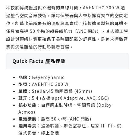
相較於傳統僅提供立體聲的無線耳機，AVENTHO 300 W 透
過整合空間音訊技術，讓每個樂器與人聲都擁有獨立的空間定
位，創造出前所未有的深度與真實感。這款
德國製無線耳機
不
僅具備高達 50 小時的超長續航力（ANC 開啟），其人體工學
設計與頂級材質更確保了長時間配戴的舒適性，是追求極致音
質與沉浸體驗的行動聆聽者首選。
Quick Facts 產品速覽
品牌：
Beyerdynamic
型號：
AVENTHO 300 W
單體：
Stellar.45 動圈單體 (45mm)
藍牙：
5.4 (支援 aptX Adaptive, AAC, SBC)
核心功能：
自適應主動降噪、空間音訊 (Dolby
Atmos)
電池續航：
最高 50 小時 (ANC 開啟)
適用場景：
通勤聆聽、辦公室專注、居家 Hi-Fi、沉
浸式影音、線上會議