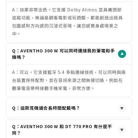
訊效果如何？
間使用需求。
A：效果非常出色。它支援 Dolby Atmos 並具備頭部
高效的自適應主動降噪與通透模式，適用於多種聆聽
追蹤功能，無論是觀看電影或玩遊戲，都能創造出極具
場景。
包圍感和方向感的沉浸式音場，讓您感覺身處場景之
德國製造，用料扎實，人體工學設計確保配戴舒適。
中。
注意事項
非折疊式設計，收納時佔用體積相對較大。
Q：AVENTHO 300 W 可以同時連接我的筆電和手
完整功能如 EQ 調整需透過 Beyerdynamic 手機
▼
機嗎？
App 設定。
定位於高階市場，價格相對較高。
A：可以。它支援藍牙 5.4 多點連線技術，可以同時與兩
台裝置保持配對，並在音訊來源之間無縫切換，例如在
聽筆電音樂時接聽手機來電，非常方便。
Q：這款耳機適合長時間配戴嗎？
▼
A：是的。AVENTHO 300 W 採用了人體工學設計，包
Q：AVENTHO 300 W 和 DT 770 PRO 有什麼不
括柔軟的記憶海綿頭帶和貼合耳朵的耳罩，能有效分散
▼
同？
壓力，專為長時間舒適聆聽而設計。