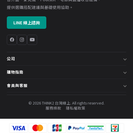
提供選購搭配建議與基礎使用協助。
LINE 線上諮詢
公司
關於我們
購物指南
企業採購／系統方案
配送說明
會員與客服
預約諮詢
退換貨政策
會員中心
部落格
發票說明
© 2026 THINK2 台灣線上. All rights reserved.
訂單查詢
服務條款
隱私權政策
購物金與會員點數
聯絡我們
常見問題