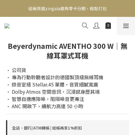
新會員送500！滿額最高回饋2000，刷卡最高12期零利率，馬上了
結帳頁選zingala銀角零卡分期，輕鬆打包
解👉
新會員送500！滿額最高回饋2000，刷卡最高12期零利率，馬上了
解👉
Beyerdynamic AVENTHO 300 W｜無
線耳罩式耳機
• 公司貨
• 專為行動聆聽者設計的德國製頂級無線耳機
• 錄音室級 Stellar.45 單體，音質細膩寬廣
• Dolby Atmos 空間音訊，沉浸感身歷其境
• 智慧自適應降噪，阻隔噪音更專注
• ANC 開啟下，續航力高達 50 小時
全店，銀行/ATM轉帳 | 結帳再享1%折扣