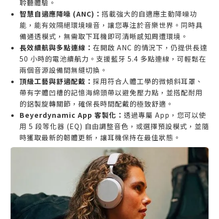
聆聽體驗。
主要用於專業錄音室混音，仍需依賴傳統有線監聽耳
智慧自適應降噪 (ANC)：
搭載強大的自適應主動降噪功
機的音訊工程師。
能，能有效隔絕環境噪音，讓您專注於音樂世界。同時具
偏好極致輕巧或可完全折疊收納，對便攜性有最高要
備通透模式，無需取下耳機即可清晰感知周遭環境。
求的使用者。
長效續航與多點連線：
在開啟 ANC 的情況下，仍提供長達
50 小時的電池續航力。支援藍牙 5.4 多點連線，可輕鬆在
兩個音源設備間無縫切換。
頂級工藝與舒適配戴：
採用符合人體工學的微傾斜耳罩、
帶有字體凹槽的記憶海綿頭帶以避免壓力點，並搭配耐用
的鋁製旋轉關節，確保長時間配戴的極致舒適。
Beyerdynamic App 客製化：
透過專屬 App，您可以使
用 5 段等化器 (EQ) 自由調整音色，或選擇預設模式，並隨
時獲取最新的韌體更新，讓耳機保持在最佳狀態。