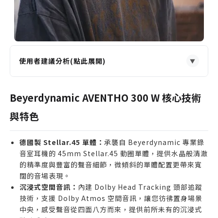
使用者建議分析(點此展開)
▼
適合誰購買
追求錄音室等級音質，希望無線耳機也能擁有 Hi-Fi
Beyerdynamic AVENTHO 300 W 核心技術
體驗的音樂發燒友。
與特色
經常在吵雜環境（如通勤、辦公室）工作，需要高效
能主動降噪功能的使用者。
德國製 Stellar.45 單體：
承襲自 Beyerdynamic 專業錄
喜愛觀看電影或玩遊戲，希望透過空間音訊獲得極致
音室耳機的 45mm Stellar.45 動圈單體，提供水晶般清澈
沉浸感的多媒體愛好者。
的精準度與豐富的聲音細節，微傾斜的單體配置更帶來寬
重視產品工藝與耐用性，偏好德國製造高品質產品的
闊的音場表現。
消費者。
沉浸式空間音訊：
內建 Dolby Head Tracking 頭部追蹤
技術，支援 Dolby Atmos 空間音訊，讓您彷彿置身場景
誰不適合購買
中央，感受聲音從四面八方而來，提供前所未有的沉浸式
預算有限，僅需基本藍牙聆聽功能的入門使用者。