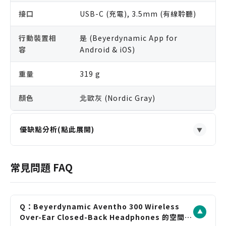
接口
USB-C (充電), 3.5mm (有線聆聽)
行動裝置相
是 (Beyerdynamic App for
容
Android & iOS)
重量
319 g
顏色
北歐灰 (Nordic Gray)
優缺點分析(點此展開)
▼
優點
源自專業錄音室的 Stellar.45 單體，提供卓越的音質
常見問題 FAQ
解析力與細節。
支援 Dolby Atmos 空間音訊與頭部追蹤，帶來身歷
其境的沉浸式體驗。
Q：Beyerdynamic Aventho 300 Wireless
▼
高達 50 小時的電池續航力（ANC 開啟），滿足長時
Over-Ear Closed-Back Headphones 的空間音