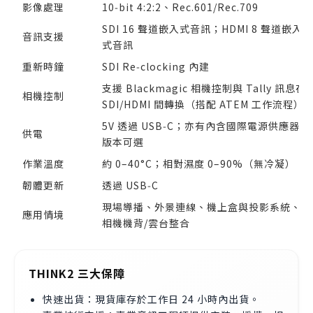
影像處理
10‑bit 4:2:2、Rec.601/Rec.709
SDI 16 聲道嵌入式音訊；HDMI 8 聲道嵌入
音訊支援
式音訊
重新時鐘
SDI Re‑clocking 內建
支援 Blackmagic 相機控制與 Tally 訊息在
相機控制
SDI/HDMI 間轉換（搭配 ATEM 工作流程）
5V 透過 USB‑C；亦有內含國際電源供應器之
供電
版本可選
作業溫度
約 0–40°C；相對濕度 0–90%（無冷凝）
韌體更新
透過 USB‑C
現場導播、外景連線、機上盒與投影系統、
應用情境
相機機背/雲台整合
THINK2 三大保障
快速出貨：現貨庫存於工作日 24 小時內出貨。