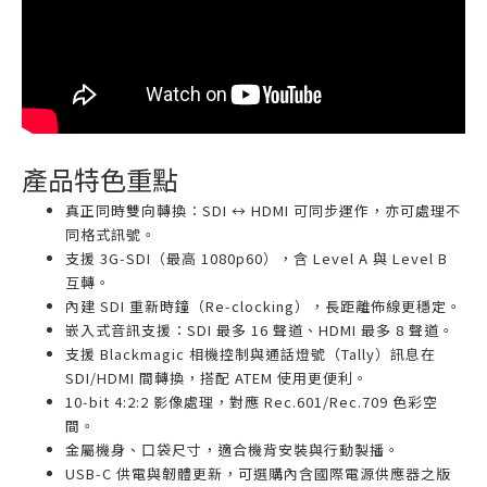
產品特色重點
真正同時雙向轉換：SDI ↔ HDMI 可同步運作，亦可處理不
同格式訊號。
支援 3G‑SDI（最高 1080p60），含 Level A 與 Level B
互轉。
內建 SDI 重新時鐘（Re‑clocking），長距離佈線更穩定。
嵌入式音訊支援：SDI 最多 16 聲道、HDMI 最多 8 聲道。
支援 Blackmagic 相機控制與通話燈號（Tally）訊息在
SDI/HDMI 間轉換，搭配 ATEM 使用更便利。
10‑bit 4:2:2 影像處理，對應 Rec.601/Rec.709 色彩空
間。
金屬機身、口袋尺寸，適合機背安裝與行動製播。
USB‑C 供電與韌體更新，可選購內含國際電源供應器之版