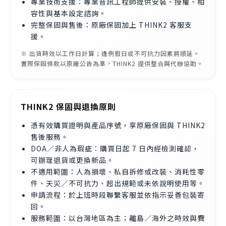
專業技術支援：專業音訊工程師提供安裝、授權、相
容性與基本設定諮詢。
完整保固與售後：原廠保固加上 THINK2 客服支
援。
※ 出貨時效以工作日計算；逢例假日或不可抗力因素將順延。
實際保固條款以原廠公告為準，THINK2 提供整合與代辦協助。
THINK2 保固與退換原則
憑有效購買證明與產品序號，享原廠保固與 THINK2
售後服務。
DOA／非人為瑕疵：購買日起 7 日內經檢測確認，
可辦理退貨或更換新品。
不適用範圍：人為損壞、私自拆修或改裝、消耗性零
件、天災／不可抗力、超出規範或未依說明使用等。
申請流程：於上班時段聯繫客服並依指示妥善包裝寄
回。
服務範圍：以台灣地區為主；離島／海外之時效與費