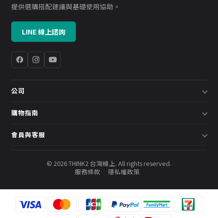
提供選購搭配建議與基礎使用協助。
LINE 線上諮詢
公司
關於我們
購物指南
企業採購／系統方案
配送說明
會員與客服
預約諮詢
退換貨政策
會員中心
部落格
發票說明
© 2026 THINK2 台灣線上. All rights reserved.
訂單查詢
服務條款
隱私權政策
購物金與會員點數
聯絡我們
常見問題