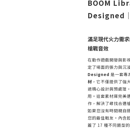
BOOM Libr
Design
滿足現代火力需求
槍戰音效
在動作遊戲開發與影
定了場面的張力與沉
Designed
是一套專
材
，它不僅提供了強
過精心設計與預處理
用。這套素材庫完美
作，解決了尋找合適
如果您沒有時間親自
您的最佳戰友。內含超過
蓋了 17 種不同類