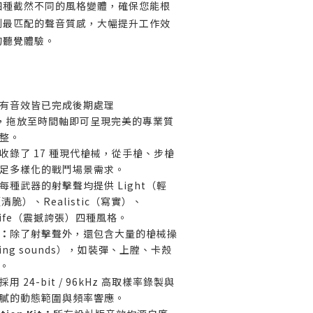
四種截然不同的風格變體，確保您能根
到最匹配的聲音質感，大幅提升工作效
的聽覺體驗。
有音效皆已完成後期處理
d），拖放至時間軸即可呈現完美的專業質
整。
收錄了 17 種現代槍械，從手槍、步槍
足多樣化的戰鬥場景需求。
每種武器的射擊聲均提供 Light（輕
（清脆）、Realistic（寫實）、
an Life（震撼誇張）四種風格。
：
除了射擊聲外，還包含大量的槍械操
ing sounds），如裝彈、上膛、卡殼
。
採用 24-bit / 96kHz 高取樣率錄製與
膩的動態範圍與頻率響應。