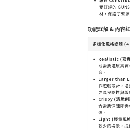
源自 Construc
受好評的 GUNS 
材，保證了聲源
功能詳解 & 內容
多樣化風格變體 (4 Va
Realistic (
或需要還原真實
音。
Larger than
作遊戲設計，增
更具侵略性與戲
Crispy (清脆
合需要快速節奏
強。
Light (輕量風
較少的場景，提