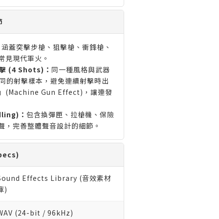
節
：
涵蓋突擊步槍、狙擊槍、衝鋒槍、
常見現代軍火。
 (4 Shots)：
同一種風格與武器
種不同的射擊樣本，避免連續射擊時出
achine Gun Effect)，讓連發
ling)：
包含換彈匣、拉槍機、保險
聲，完善整體聲音設計的細節。
ecs)
Sound Effects Library (音效素材
庫)
WAV (24-bit / 96kHz)