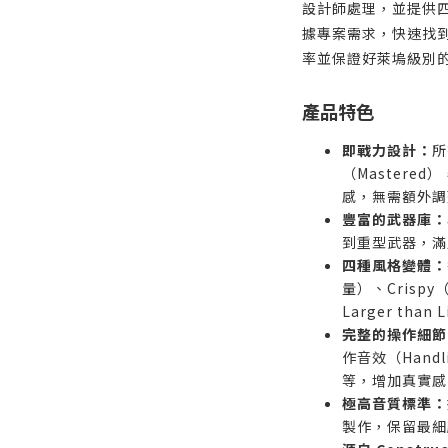
設計師處理，並提供
據專案需求，快速找
率並保證好萊塢級別
產品特色
即戰力設計：
所
（Mastere
感，無需額外調
豐富的武器庫：
到重型武器，滿
四種風格變體：
量）、Crispy
Larger th
完整的操作細節
作音效（Handl
等，增加真實感
極高音質標準：
製作，保留最細