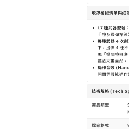
收錄槍械清單與細
17 種武器型號
手槍及霰彈槍等
每種武器 4 次射擊
下，提供 4 
現「機關槍效應」(M
聽起來更自然。
操作音效 (Hand
開關等機械運作
技術規格 (Tech Sp
產品類型
檔案格式