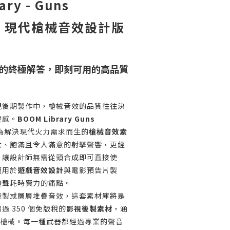
ary - Guns
ed｜現代槍械音效設計版
的終極解答，即刻可用的高品質
視後期製作中，槍械音效的品質往往決
浸感。
BOOM Library Guns
為解決現代火力需求而生的
槍械音效素
大、飽滿且令人滿意的射擊聲響，更經
，讓設計師無需從頭合成即可直接使
適用於
遊戲音效設計
與電影預告片製
槍聲耗時費力的痛點。
錄製或層層堆疊音效，這套素材庫將是
 350 個免版稅的
影視後製素材
，涵
型的槍械。每一種武器都經過專業的聲音