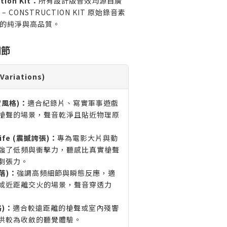
tion Kit：
所有設計版音效均源自廣
– CONSTRUCTION KIT 原始錄音素
的純淨與高品質。
細節
riations)
寫實風格)：
適合紀錄片、寫實軍事遊戲
槍聲的場景，聲音乾淨且貼近物理原
 Life (震撼誇張)：
專為電影大片與動
強了低頻與衝擊力，聽感比真實槍聲
劇張力。
俐落)：
強調高頻細節與瞬態反應，適
或近距離交火的場景，聲音穿透力
格)：
適合較遠距離的槍聲或室內殘響
供較為收斂的聽覺體驗。