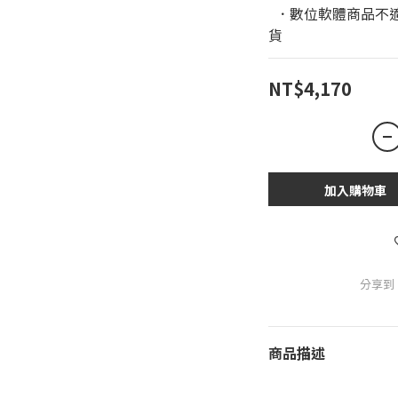
  ．數位軟體商品不適用於鑑賞期條款，恕無法進行退換
貨
NT$4,170
加入購物車
分享到
商品描述