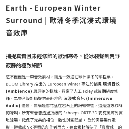
Earth - European Winter
Surround | 歐洲冬季沉浸式環境
音效庫
捕捉真實且未經修飾的歐洲寒冬，從冰裂聲到荒野
寂靜的極致細節
這不僅僅是一套音效素材，而是一張通往歐洲凜冬的單程票。
環境音效
BOOM Library 推出的 European Winter 專注於捕捉
(Ambience)
最原始的樣貌，摒棄了人工 Foley 或後期過度修
沉浸式音訊 (Immersive
飾，為聲音設計師提供最純粹的
Audio)
體驗。無論是雪花落在岩石上的細微聲響，還是遠方狼群
的嚎叫，所有聲音皆透過頂級的 Schoeps ORTF-3D 麥克風陣列實
地錄製，確保了完美的相位一致性與空間感。 對於需要製作電
影、遊戲或 VR 專案的創作者而言，這套素材解決了「真實感」的