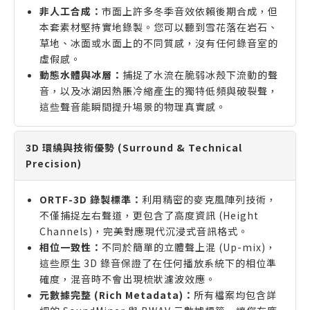
非人工合成：
市面上許多冬季音效依賴後期合成，但
本套素材堅持實地錄製。您可以聽到雪花落在岩石、
草地、冰面或水面上的不同質感，沒有任何錄音室的
虛假感。
動態水體與冰層：
捕捉了水流在脆弱冰殼下流動的聲
音，以及冰湖因熱脹冷縮產生的獨特低頻與破裂聲，
這些聲音能瞬間提升場景的物理真實感。
3D 環繞與技術優勢 (Surround & Technical
Precision)
ORTF-3D 錄製標準：
利用精密的麥克風陣列技術，
不僅捕捉左右聲道，更包含了高度資訊 (Height
Channels)，完美對應現代沉浸式音訊格式。
相位一致性：
不同於簡單的立體聲上混 (Up-mix)，
這些原生 3D 錄音保證了在任何播放系統下的相位準
確度，混音時不會出現梳狀濾波效應。
元數據完整 (Rich Metadata)：
所有檔案均包含詳