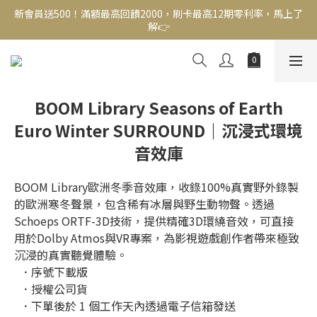
新會員送500！滿額最高回饋2000，刷卡最高12期零利率，馬上了
新會員送500！滿額最高回饋2000，刷卡最高12期零利率，馬上了
解👉
解👉
結帳頁選zingala銀角零卡分期，輕鬆打包
新會員送500！滿額最高回饋2000，刷卡最高12期零利率，馬上了
解👉
BOOM Library Seasons of Earth
Euro Winter SURROUND｜沉浸式環境
音效庫
BOOM Library歐洲冬季音效庫，收錄100%真實野外錄製
的歐洲寒冬聲景，包含稀有冰層與野生動物聲。透過
Schoeps ORTF-3D技術，提供精確3D環繞音效，可直接
用於Dolby Atmos與VR專案，為影視遊戲創作者帶來極致
沉浸的真實聽覺體驗。
  ．序號下載版
  ．授權公司貨
  ．下單後於 1 個工作天內透過電子信箱發送