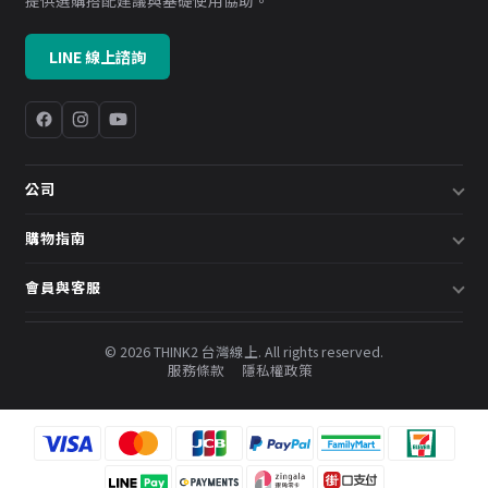
LINE 線上諮詢
公司
關於我們
購物指南
企業採購／系統方案
配送說明
會員與客服
預約諮詢
退換貨政策
會員中心
部落格
發票說明
© 2026 THINK2 台灣線上. All rights reserved.
訂單查詢
服務條款
隱私權政策
購物金與會員點數
聯絡我們
常見問題