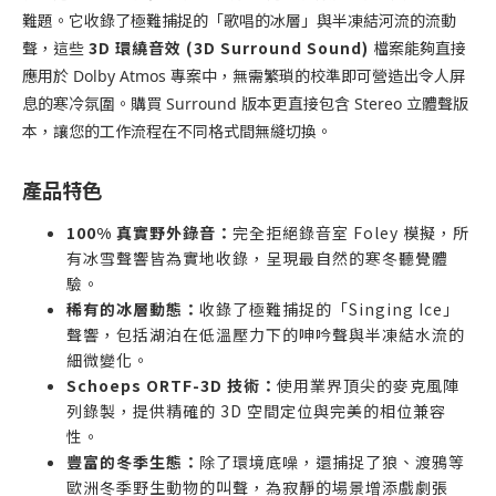
難題。它收錄了極難捕捉的「歌唱的冰層」與半凍結河流的流動
3D 環繞音效 (3D Surround Sound)
聲，這些
檔案能夠直接
應用於 Dolby Atmos 專案中，無需繁瑣的校準即可營造出令人屏
息的寒冷氛圍。購買 Surround 版本更直接包含 Stereo 立體聲版
本，讓您的工作流程在不同格式間無縫切換。
產品特色
100% 真實野外錄音：
完全拒絕錄音室 Foley 模擬，所
有冰雪聲響皆為實地收錄，呈現最自然的寒冬聽覺體
驗。
稀有的冰層動態：
收錄了極難捕捉的「Singing Ice」
聲響，包括湖泊在低溫壓力下的呻吟聲與半凍結水流的
細微變化。
Schoeps ORTF-3D 技術：
使用業界頂尖的麥克風陣
列錄製，提供精確的 3D 空間定位與完美的相位兼容
性。
豐富的冬季生態：
除了環境底噪，還捕捉了狼、渡鴉等
歐洲冬季野生動物的叫聲，為寂靜的場景增添戲劇張