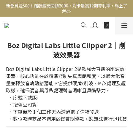
新會員送500！滿額最高回饋2000，刷卡最高12期零利率，馬上了
新會員送500！滿額最高回饋2000，刷卡最高12期零利率，馬上了
解👉
解👉
結帳頁選zingala銀角零卡分期，輕鬆打包
新會員送500！滿額最高回饋2000，刷卡最高12期零利率，馬上了
Boz Digital Labs Little Clipper 2｜削
解👉
波效果器
Boz Digital Labs Little Clipper 2是款強大直觀的削波效
果器，核心功能在於精準控制失真與飽和度，以最大化音
量並釋放音軌動態潛能。它提供硬/軟削波、M/S處理及超
取樣，確保混音與母帶處理聲音清晰且具衝擊力。
  ．序號下載版
  ．授權公司貨
  ．下單後於 1 個工作天內透過電子信箱發送
  ．數位軟體商品不適用於鑑賞期條款，恕無法進行退換貨