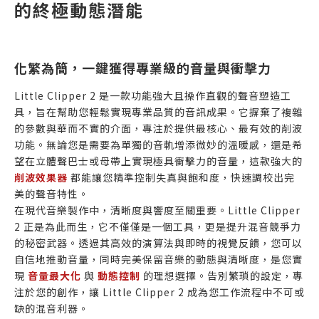
的終極動態潛能
化繁為簡，一鍵獲得專業級的音量與衝擊力
Little Clipper 2 是一款功能強大且操作直觀的聲音塑造工
具，旨在幫助您輕鬆實現專業品質的音訊成果。它摒棄了複雜
的參數與華而不實的介面，專注於提供最核心、最有效的削波
功能。無論您是需要為單獨的音軌增添微妙的溫暖感，還是希
望在立體聲巴士或母帶上實現極具衝擊力的音量，這款強大的
削波效果器
都能讓您精準控制失真與飽和度，快速調校出完
美的聲音特性。
在現代音樂製作中，清晰度與響度至關重要。Little Clipper
2 正是為此而生，它不僅僅是一個工具，更是提升混音競爭力
的秘密武器。透過其高效的演算法與即時的視覺反饋，您可以
自信地推動音量，同時完美保留音樂的動態與清晰度，是您實
現
音量最大化
與
動態控制
的理想選擇。告別繁瑣的設定，專
注於您的創作，讓 Little Clipper 2 成為您工作流程中不可或
缺的混音利器。