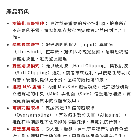
產品特色
極簡化直覺操作
：
專注於最重要的核心控制項，捨棄所有
不必要的干擾，讓您能夠在數秒內完成設定並回到混音工
作。
精準位準監控
：
配備清晰的輸入（Input）與閾值
（Threshold）位準錶，提供即時視覺反饋，幫助您精確
掌握削波量，避免過度處理。
雙重削波模式
：
提供硬削波（Hard Clipping）與軟削波
（Soft Clipping）選項，前者帶來銳利、具侵略性的現代
聲響，後者則提供更平滑、溫暖的類比飽和感。
進階 M/S 處理
：
內建 Mid/Side 處理功能，允許您分別對
立體聲場的中央（Mid）與側面（Side）信號進行削波，實
現更寬廣或更集中的立體聲效果。
可調式超取樣
：
支援高達 16 倍的超取樣
（Oversampling），有效減少數位失真（Aliasing），
確保在極端處理下依然能獲得最純淨、無雜訊的音質。
廣泛應用場景
：
從人聲、鼓組、吉他等單獨音軌的音色塑
造，到立體聲巴士軌的黏合，再到最終母帶的響度提升，