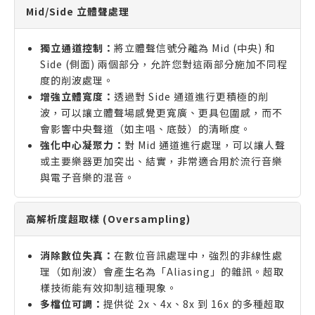
Mid/Side 立體聲處理
獨立通道控制：
將立體聲信號分離為 Mid (中央) 和
Side (側面) 兩個部分，允許您對這兩部分施加不同程
度的削波處理。
增強立體寬度：
透過對 Side 通道進行更積極的削
波，可以讓立體聲場感覺更寬廣、更具包圍感，而不
會影響中央聲道（如主唱、底鼓）的清晰度。
強化中心凝聚力：
對 Mid 通道進行處理，可以讓人聲
或主要樂器更加突出、結實，非常適合用於流行音樂
與電子音樂的混音。
高解析度超取樣 (Oversampling)
消除數位失真：
在數位音訊處理中，強烈的非線性處
理（如削波）會產生名為「Aliasing」的雜訊。超取
樣技術能有效抑制這種現象。
多檔位可調：
提供從 2x、4x、8x 到 16x 的多種超取