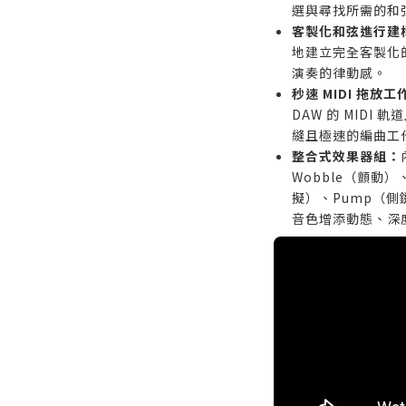
選與尋找所需的和
的專業吉他手。
客製化和弦進行建
偏好從零開始合
地建立完全客製化
效設計師或電子
演奏的律動感。
尋找包含大量單音
秒速 MIDI 拖放工
模擬的深度吉他
DAW 的 MIDI 
縫且極速的編曲工
整合式效果器組：
Wobble（顫動）
擬）、Pump（側鏈
音色增添動態、深