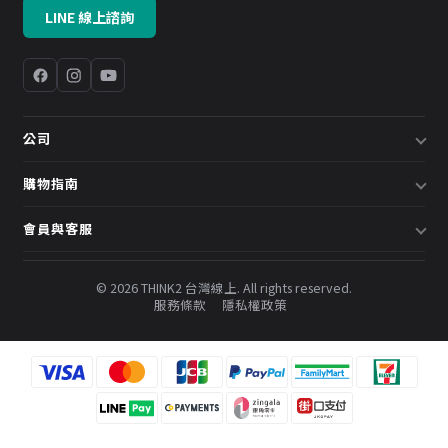
LINE 線上諮詢
公司
關於我們
購物指南
企業採購／系統方案
配送說明
會員與客服
預約諮詢
退換貨政策
會員中心
部落格
發票說明
© 2026 THINK2 台灣線上. All rights reserved.
訂單查詢
服務條款
隱私權政策
購物金與會員點數
聯絡我們
常見問題