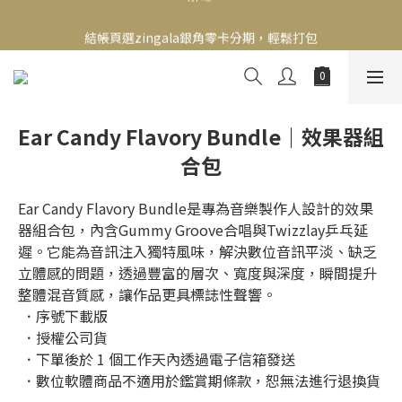
新會員送500！滿額最高回饋2000，刷卡最高12期零利率，馬上了
結帳頁選zingala銀角零卡分期，輕鬆打包
解👉
新會員送500！滿額最高回饋2000，刷卡最高12期零利率，馬上了
解👉
Ear Candy Flavory Bundle｜效果器組
合包
Ear Candy Flavory Bundle是專為音樂製作人設計的效果
器組合包，內含Gummy Groove合唱與Twizzlay乒乓延
遲。它能為音訊注入獨特風味，解決數位音訊平淡、缺乏
立體感的問題，透過豐富的層次、寬度與深度，瞬間提升
整體混音質感，讓作品更具標誌性聲響。
 ．序號下載版
 ．授權公司貨
 ．下單後於 1 個工作天內透過電子信箱發送
 ．數位軟體商品不適用於鑑賞期條款，恕無法進行退換貨