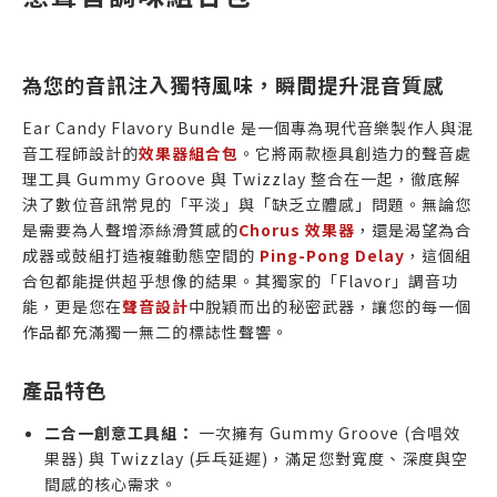
為您的音訊注入獨特風味，瞬間提升混音質感
Ear Candy Flavory Bundle 是一個專為現代音樂製作人與混
音工程師設計的
效果器組合包
。它將兩款極具創造力的聲音處
理工具 Gummy Groove 與 Twizzlay 整合在一起，徹底解
決了數位音訊常見的「平淡」與「缺乏立體感」問題。無論您
是需要為人聲增添絲滑質感的
Chorus 效果器
，還是渴望為合
成器或鼓組打造複雜動態空間的
Ping-Pong Delay
，這個組
合包都能提供超乎想像的結果。其獨家的「Flavor」調音功
能，更是您在
聲音設計
中脫穎而出的秘密武器，讓您的每一個
作品都充滿獨一無二的標誌性聲響。
產品特色
二合一創意工具組：
一次擁有 Gummy Groove (合唱效
果器) 與 Twizzlay (乒乓延遲)，滿足您對寬度、深度與空
間感的核心需求。