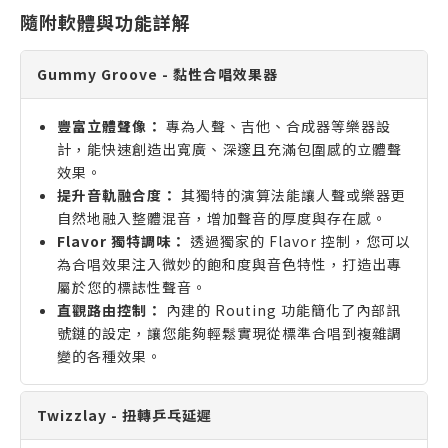
隨附軟體與功能詳解
Gummy Groove - 黏性合唱效果器
豐富立體聲像：
專為人聲、吉他、合成器等樂器設
計，能快速創造出寬廣、深邃且充滿包圍感的立體聲
效果。
提升音軌融合度：
其獨特的演算法能讓人聲或樂器更
自然地融入整體混音，增加聲音的厚度與存在感。
Flavor 獨特調味：
透過獨家的 Flavor 控制，您可以
為合唱效果注入微妙的飽和度與音色特性，打造出專
屬於您的標誌性聲音。
直觀路由控制：
內建的 Routing 功能簡化了內部訊
號鏈的設定，讓您能夠輕鬆實現從標準合唱到複雜調
變的各種效果。
Twizzlay - 扭轉乒乓延遲