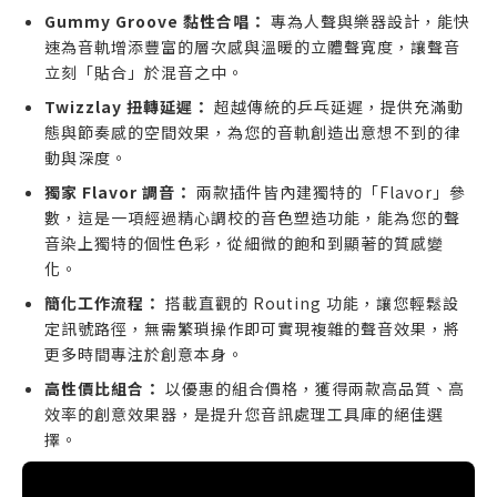
Gummy Groove 黏性合唱：
專為人聲與樂器設計，能快
速為音軌增添豐富的層次感與溫暖的立體聲寬度，讓聲音
立刻「貼合」於混音之中。
Twizzlay 扭轉延遲：
超越傳統的乒乓延遲，提供充滿動
態與節奏感的空間效果，為您的音軌創造出意想不到的律
動與深度。
獨家 Flavor 調音：
兩款插件皆內建獨特的「Flavor」參
數，這是一項經過精心調校的音色塑造功能，能為您的聲
音染上獨特的個性色彩，從細微的飽和到顯著的質感變
化。
簡化工作流程：
搭載直觀的 Routing 功能，讓您輕鬆設
定訊號路徑，無需繁瑣操作即可實現複雜的聲音效果，將
更多時間專注於創意本身。
高性價比組合：
以優惠的組合價格，獲得兩款高品質、高
效率的創意效果器，是提升您音訊處理工具庫的絕佳選
擇。