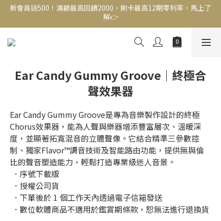
解👉
新會員送500！滿額最高回饋2000，刷卡最高12期零利率，馬上了
解👉
結帳頁選zingala銀角零卡分期，輕鬆打包
新會員送500！滿額最高回饋2000，刷卡最高12期零利率，馬上了
解👉
Ear Candy Gummy Groove｜終極合
聲效果器
Ear Candy Gummy Groove是專為音樂製作設計的終極
Chorus效果器，能為人聲與樂器增添豐富層次、溫暖深
度，並顯著拓寬混音的立體聲像。它結合精準三參數控
制、獨家Flavor™調音技術及智能路由功能，提供無與倫
比的聲音塑造能力，輕鬆打造專業級迷人音景。
 ．序號下載版
 ．授權公司貨
 ．下單後於 1 個工作天內透過電子信箱發送
 ．數位軟體商品不適用於鑑賞期條款，恕無法進行退換貨