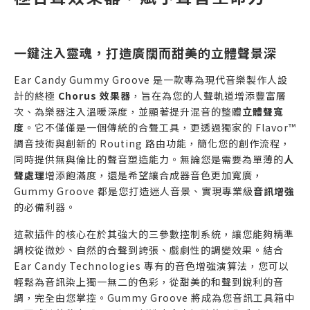
一鍵注入靈魂，打造廣闊而甜美的立體聲景深
Ear Candy Gummy Groove 是一款專為現代音樂製作人設
計的終極
Chorus 效果器
，旨在為您的人聲軌道增添豐富層
次、為樂器注入溫暖深度，並顯著提升混音的整體
立體聲寬
度
。它不僅僅是一個傳統的合聲工具，更透過獨家的 Flavor™
調音技術與創新的 Routing 路由功能，簡化您的創作流程，
同時提供無與倫比的聲音塑造能力。無論您是需要為單薄的
人
聲處理
增添飽滿度，還是希望讓合成器音色更加寬廣，
Gummy Groove 都是您打造迷人音景、實現專業級
音訊增強
的必備利器。
這款插件的核心在於其強大的三參數控制系統，讓您能夠精準
調校從微妙、自然的合聲到誇張、戲劇性的調變效果。結合
Ear Candy Technologies 專有的音色增強演算法，您可以
輕鬆為音訊染上獨一無二的色彩，從甜美的和聲到銳利的音
調，完全由您掌控。Gummy Groove 將成為您音訊工具箱中