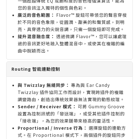
一個超越傳統 EQ 或飽和度的音色增強演算法，能為
您的音訊注入獨特的個性與色彩。
廣泛的音色範圍：
Flavor™ 旋鈕可帶領您的聲音穿梭
於不同的音色象限，從圓潤、甜美的和聲質感，到明
亮、具穿透力的尖銳音調，只需一個旋鈕即可完成。
提升混音融合度：
透過微調 Flavor™，您可以讓處理
過的音訊更好地融入整體混音中，或使其在複雜的編
曲中脫穎而出。
Routing 智能連動控制
與 Twizzlay 無縫同步：
專為與 Ear Candy
Twizzlay 插件協同工作而設計，實現跨插件的複雜
調變路由，創造出傳統效果器無法實現的動態紋理。
Sender / Receiver 模式：
可將 Gummy Groove
設置為控制訊號的「發送端」，或受其他插件控制的
「接收端」，為您的效果鏈帶來極高的靈活性。
Proportional / Inverse 行為：
選擇旋鈕的連動方
式。在 Proportional 模式下，兩個插件的旋鈕同步