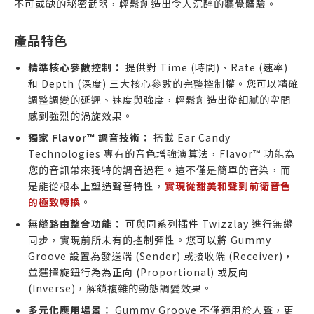
不可或缺的秘密武器，輕鬆創造出令人沉醉的聽覺體驗。
產品特色
精準核心參數控制：
提供對 Time (時間)、Rate (速率)
和 Depth (深度) 三大核心參數的完整控制權。您可以精確
調整調變的延遲、速度與強度，輕鬆創造出從細膩的空間
感到強烈的渦旋效果。
獨家 Flavor™ 調音技術：
搭載 Ear Candy
Technologies 專有的音色增強演算法，Flavor™ 功能為
您的音訊帶來獨特的調音過程。這不僅是簡單的音染，而
是能從根本上塑造聲音特性，
實現從甜美和聲到前衛音色
的極致轉換
。
無縫路由整合功能：
可與同系列插件 Twizzlay 進行無縫
同步，實現前所未有的控制彈性。您可以將 Gummy
Groove 設置為發送端 (Sender) 或接收端 (Receiver)，
並選擇旋鈕行為為正向 (Proportional) 或反向
(Inverse)，解鎖複雜的動態調變效果。
多元化應用場景：
Gummy Groove 不僅適用於人聲，更