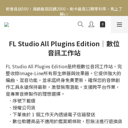
新會員送500！滿額最高回饋2000，刷卡最高12期零利率，馬上了
新會員送500！滿額最高回饋2000，刷卡最高12期零利率，馬上了
解👉
解👉
結帳頁選zingala銀角零卡分期，輕鬆打包
新會員送500！滿額最高回饋2000，刷卡最高12期零利率，馬上了
FL Studio All Plugins Edition｜數位
解👉
音訊工作站
FL Studio All Plugins Edition是終極數位音訊工作站，完
整收錄Image-Line所有原生樂器與效果器。它提供強大的
編曲、混音功能，並承諾終身免費更新，確保您的音樂創
作工具永遠保持最新，激發無限潛能。支援跨平台作業，
是專業音樂製作的理想選擇。
  ．序號下載版
  ．授權公司貨
  ．下單後於 1 個工作天內透過電子信箱發送
  ．數位軟體商品不適用於鑑賞期條款，恕無法進行退換貨