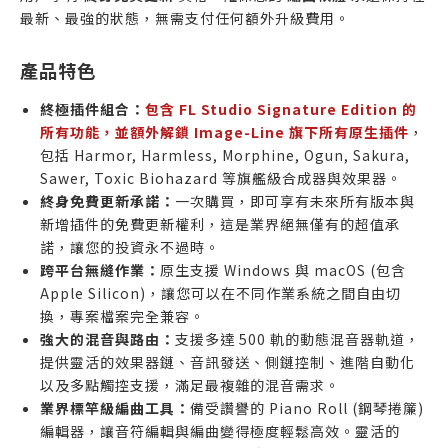
最新、最強的狀態，無需支付任何額外升級費用。
產品特色
終極插件組合：
包含 FL Studio Signature Edition 的
所有功能，並額外解鎖 Image-Line 旗下所有原生插件
，
包括 Harmor, Harmless, Morphine, Ogun, Sakura,
Sawer, Toxic Biohazard 等旗艦級合成器與效果器。
終身免費更新承諾：
一次購買，即可享有未來所有版本與
新增插件的免費更新權利，這是業界絕無僅有的超值承
諾，讓您的投資永不過時。
跨平台無縫作業：
原生支援 Windows 與 macOS (包含
Apple Silicon)，讓您可以在不同作業系統之間自由切
換，專案檔案完全兼容。
強大的混音與路由：
支援多達 500 軌的動態混音器軌道，
提供靈活的效果器鏈、音訊發送、側鏈控制、進階自動化
以及多點觸控支援，滿足最複雜的混音需求。
業界標竿級編曲工具：
備受讚譽的 Piano Roll (鋼琴捲簾)
編輯器，讓音符編輯與編曲變得極度輕鬆高效。靈活的