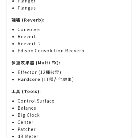
Flanger
Flangus
殘響 (Reverb):
Convolver
Reeverb
Reeverb 2
Edison Convolution Reeverb
多重效果器 (Multi FX):
Effector (12種效果)
Hardcore
(11種吉他效果)
工具 (Tools):
Control Surface
Balance
Big Clock
Center
Patcher
dB Meter