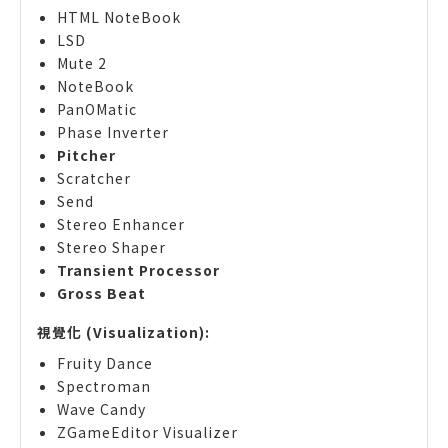
HTML NoteBook
LSD
Mute 2
NoteBook
PanOMatic
Phase Inverter
Pitcher
Scratcher
Send
Stereo Enhancer
Stereo Shaper
Transient Processor
Gross Beat
視覺化 (Visualization):
Fruity Dance
Spectroman
Wave Candy
ZGameEditor Visualizer