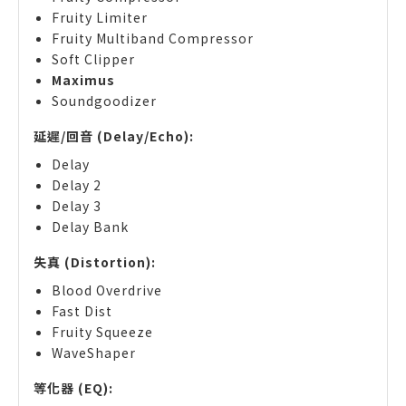
Fruity Limiter
Fruity Multiband Compressor
Soft Clipper
Maximus
Soundgoodizer
延遲/回音 (Delay/Echo):
Delay
Delay 2
Delay 3
Delay Bank
失真 (Distortion):
Blood Overdrive
Fast Dist
Fruity Squeeze
WaveShaper
等化器 (EQ):