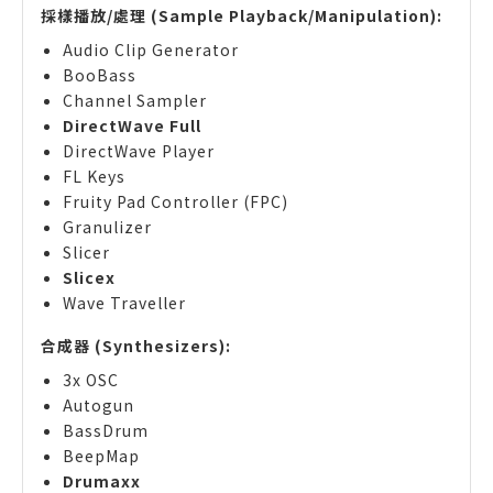
採樣播放/處理 (Sample Playback/Manipulation):
Audio Clip Generator
BooBass
Channel Sampler
DirectWave Full
DirectWave Player
FL Keys
Fruity Pad Controller (FPC)
Granulizer
Slicer
Slicex
Wave Traveller
合成器 (Synthesizers):
3x OSC
Autogun
BassDrum
BeepMap
Drumaxx