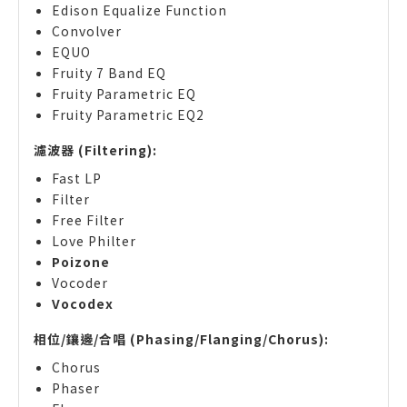
Edison Equalize Function
Convolver
EQUO
Fruity 7 Band EQ
Fruity Parametric EQ
Fruity Parametric EQ2
濾波器 (Filtering):
Fast LP
Filter
Free Filter
Love Philter
Poizone
Vocoder
Vocodex
相位/鑲邊/合唱 (Phasing/Flanging/Chorus):
Chorus
Phaser