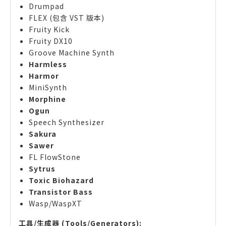
Drumpad
FLEX (包含 VST 版本)
Fruity Kick
Fruity DX10
Groove Machine Synth
Harmless
Harmor
MiniSynth
Morphine
Ogun
Speech Synthesizer
Sakura
Sawer
FL FlowStone
Sytrus
Toxic Biohazard
Transistor Bass
Wasp/WaspXT
工具/生成器 (Tools/Generators):