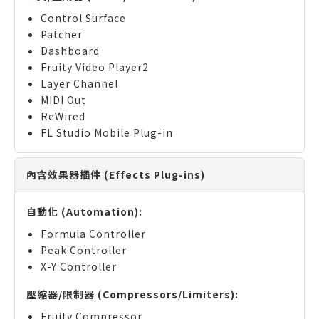
Control Surface
Patcher
Dashboard
Fruity Video Player2
Layer Channel
MIDI Out
ReWired
FL Studio Mobile Plug-in
內含效果器插件 (Effects Plug-ins)
自動化 (Automation):
Formula Controller
Peak Controller
X-Y Controller
壓縮器/限制器 (Compressors/Limiters):
Fruity Compressor