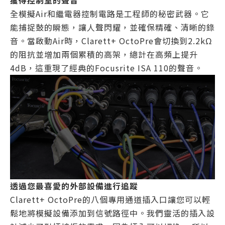
獲得控制室的聲音
全模擬Air和繼電器控制電路是工程師的秘密武器。它
能捕捉鼓的瞬態，讓人聲閃耀，並確保精確、清晰的錄
音。當啟動Air時，Clarett+ OctoPre會切換到2.2kΩ
的阻抗並增加兩個累積的高架，總計在高頻上提升
4dB，這重現了經典的Focusrite ISA 110的聲音。
透過您最喜愛的外部設備進行追蹤
Clarett+ OctoPre的八個專用通道插入口讓您可以輕
鬆地將模擬設備添加到信號路徑中。我們靈活的插入設