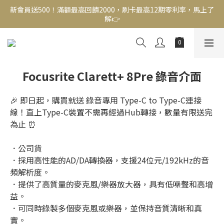
新會員送500！滿額最高回饋2000，刷卡最高12期零利率，馬上了
新會員送500！滿額最高回饋2000，刷卡最高12期零利率，馬上了
解👉
解👉
結帳頁選zingala銀角零卡分期，輕鬆打包
新會員送500！滿額最高回饋2000，刷卡最高12期零利率，馬上了
Focusrite Clarett+ 8Pre 錄音介面
解👉
🎉 即日起，購買就送 錄音專用 Type-C to Type-C連接
線！直上Type-C裝置不需再經過Hub轉接，數量有限送完
為止 ⏰
．公司貨
．採用高性能的AD/DA轉換器，支援24位元/192kHz的音
頻解析度。
．提供了高質量的麥克風/樂器放大器，具有低噪聲和高增
益。
．可同時錄製多個麥克風或樂器，並保持音質清晰和真
實。