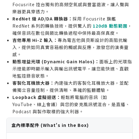
誰不適合購買
Focusrite 控台獨有的高頻空氣感與豐富諧波，讓人聲與
樂器更具穿透力。
需要同時錄製兩個麥克風或兩個樂器的用戶 (可考慮
RedNet 級 AD/DA 轉換器：
採用 Focusrite 旗艦
Scarlett 2i2)。
RedNet 系列的轉換技術，提供驚人的
120dB 動態範圍
，
需要 MIDI 接口或多組輸出的專業工作室 (可考慮 4i4
確保音訊在數位與類比轉換過程中保持最高保真度。
或更高階型號)。
吉他專用 Hi-Z 輸入：
專為電吉他與貝斯設計的高阻抗輸
已有同等級或更高階音訊介面的用戶。
入，提供如同真實音箱般的觸感與反應，激發您的演奏靈
感。
動態增益光環 (Dynamic Gain Halos)：
面板上的光環指
示燈能即時顯示輸入與輸出訊號電平，讓您能快速、直觀
地監控錄音狀態。
客製化耳機放大器：
內建強大的客製化耳機放大器，並配
備獨立音量控制，提供清晰、準確的監聽體驗。
Loopback 虛擬迴送：
輕鬆將電腦的音訊（如
YouTube、線上會議）與您的麥克風訊號混合，是直播、
Podcast 與製作取樣的強大利器。
盒內標準配件 (What's in the Box)