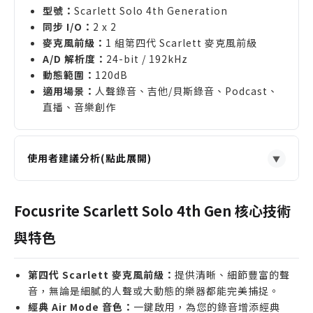
型號：
Scarlett Solo 4th Generation
同步 I/O：
2 x 2
麥克風前級：
1 組第四代 Scarlett 麥克風前級
A/D 解析度：
24-bit / 192kHz
動態範圍：
120dB
適用場景：
人聲錄音、吉他/貝斯錄音、Podcast、
直播、音樂創作
使用者建議分析(點此展開)
▼
適合誰購買
需要錄製單一人聲或樂器的歌手、吉他手或內容創作
Focusrite Scarlett Solo 4th Gen 核心技術
者。
與特色
剛入門錄音，尋求一款操作簡單、音質出色的音訊介
面。
第四代 Scarlett 麥克風前級：
提供清晰、細節豐富的聲
Podcast 主持人或直播主，需要一個高品質的麥克風
音，無論是細膩的人聲或大動態的樂器都能完美捕捉。
輸入通道。
經典 Air Mode 音色：
一鍵啟用，為您的錄音增添經典