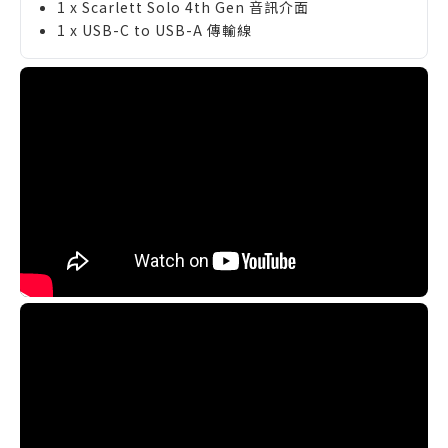
1 x Scarlett Solo 4th Gen 音訊介面
1 x USB-C to USB-A 傳輸線