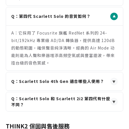
Q：第四代 Scarlett Solo 的音質如何？
▼
A：它採用了 Focusrite 旗艦 RedNet 系列的 24-
bit/192kHz 專業級 AD/DA 轉換器，提供高達 120dB
的動態範圍，確保聲音純淨清晰。經典的 Air Mode 功
能則能為人聲和樂器增添高頻空氣感與豐富諧波，帶來
控台級的音色質感。
Q：Scarlett Solo 4th Gen 適合哪些人使用？
▼
A：這款介面非常適合個人音樂創作者、歌手、吉他
Q：Scarlett Solo 和 Scarlett 2i2 第四代有什麼
手、Podcaster 或配音員。其單麥克風與單樂器輸入的
▼
不同？
設計，專為一次錄製一個音源的場景而生，提供卓越音
A：主要差異在於輸入數量。Scarlett Solo 提供 1 個
質與簡單直覺的操作，是家庭工作室的理想選擇。
麥克風前級和 1 個樂器輸入，適合單人錄音。而
THINK2 保固與售後服務