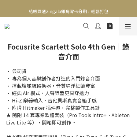
新會員送500！滿額最高回饋2000，刷卡最高12期零利率，馬上了
結帳頁選zingala銀角零卡分期，輕鬆打包
解👉
新會員送500！滿額最高回饋2000，刷卡最高12期零利率，馬上了
解👉
Focusrite Scarlett Solo 4th Gen｜錄
音介面
• 公司貨
• 專為個人音樂創作者打造的入門錄音介面
• 搭載旗艦級轉換器，音質純淨細節豐富
• 經典 Air 模式，人聲樂器更具穿透力
• Hi-Z 樂器輸入，吉他貝斯真實音箱手感
• 附贈 Hitmaker 插件包，完整製作工具鏈
★ 隨附 14 套專業軟體套裝（Pro Tools Intro+、Ableton 
Live Lite 等），開箱即可創作。