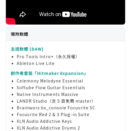
隨附軟體
主控軟體 (DAW)
Pro Tools Intro+（永久授權）
Ableton Live Lite
創作者套裝「Hitmaker Expansion」
Celemony Melodyne Essential
Softube Flow Guitar Essentials
Native Instruments Massive
LANDR Studio（含 5 首免費 master）
Brainworx bx_console Focusrite SC
Focusrite Red 2 & 3 Plug-in Suite
XLN Audio Addictive Keys
XLN Audio Addictive Drums 2