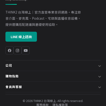
THINK2 台灣線上｜官方直營專業音訊通路。專注錄
音介面、麥克風、Podcast、宅錄與直播收音設備，
提供選購搭配建議與基礎使用協助。
LINE 線上諮詢
公司
關於我們
購物指南
企業採購／系統方案
配送說明
會員與客服
預約諮詢
退換貨政策
會員中心
部落格
發票說明
© 2026 THINK2 台灣線上. All rights reserved.
訂單查詢
服務條款
隱私權政策