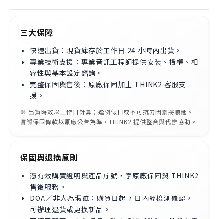
Scarlett 2i2 則提供 2 個麥克風/樂器/線性複合式輸
入，可以同時錄製兩個音源，例如兩人對談的 Podcast
或彈唱表演。
三大保障
快速出貨：現貨庫存於工作日 24 小時內出貨。
專業技術支援：專業音訊工程師提供安裝、授權、相
容性與基本設定諮詢。
完整保固與售後：原廠保固加上 THINK2 客服支
援。
※ 出貨時效以工作日計算；逢例假日或不可抗力因素將順延。
實際保固條款以原廠公告為準，THINK2 提供整合與代辦協助。
保固與退換原則
憑有效購買證明與產品序號，享原廠保固與 THINK2
售後服務。
DOA／非人為瑕疵：購買日起 7 日內經檢測確認，
可辦理退貨或更換新品。