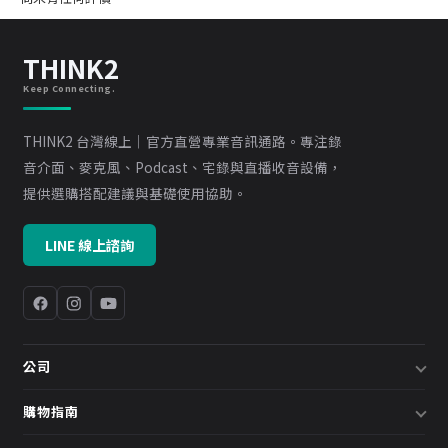
THINK2
Keep Connecting.
THINK2 台灣線上｜官方直營專業音訊通路。專注錄
音介面、麥克風、Podcast、宅錄與直播收音設備，
提供選購搭配建議與基礎使用協助。
LINE 線上諮詢
公司
關於我們
購物指南
企業採購／系統方案