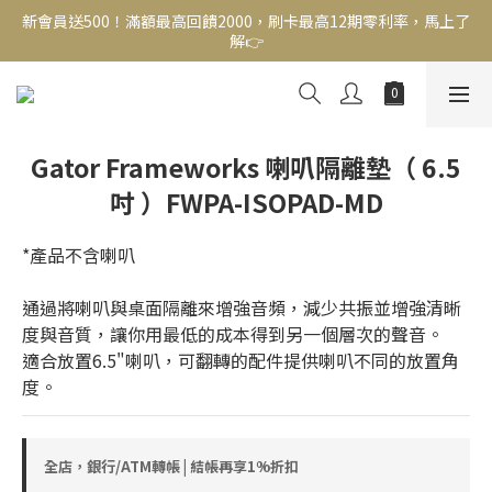
新會員送500！滿額最高回饋2000，刷卡最高12期零利率，馬上了
新會員送500！滿額最高回饋2000，刷卡最高12期零利率，馬上了
解👉
解👉
結帳頁選zingala銀角零卡分期，輕鬆打包
新會員送500！滿額最高回饋2000，刷卡最高12期零利率，馬上了
Gator Frameworks 喇叭隔離墊（ 6.5
解👉
吋 ）FWPA-ISOPAD-MD
*產品不含喇叭
通過將喇叭與桌面隔離來增強音頻，減少共振並增強清晰
度與音質，讓你用最低的成本得到另一個層次的聲音。
適合放置6.5"喇叭，可翻轉的配件提供喇叭不同的放置角
度。
全店，銀行/ATM轉帳 | 結帳再享1%折扣