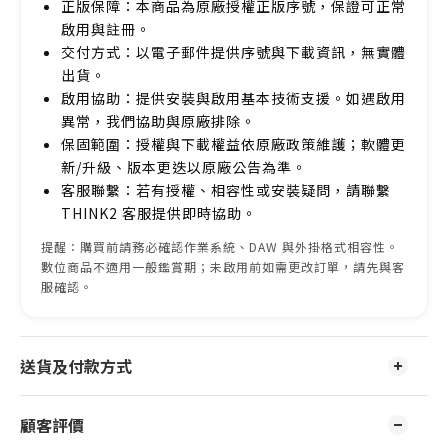
正版保障：本商品為原廠授權正版序號，保證可正常
啟用與註冊。
交付方式：以電子郵件提供序號與下載資訊，無實體
出貨。
啟用協助：提供安裝與啟用基本技術支援。如遇啟用
異常，我們協助與原廠排除。
保固範圍：授權與下載權益依原廠政策維護；軟體更
新/升級、版本更迭以原廠公告為準。
客服聯繫：若有授權、相容性或安裝疑問，請聯繫
THINK2 客服提供即時協助。
提醒：購買前請務必確認作業系統、DAW 與外掛格式相容性。
數位商品不適用一般鑑賞期；未啟用前如需更改訂單，請先與客
服確認。
送貨及付款方式
顧客評價