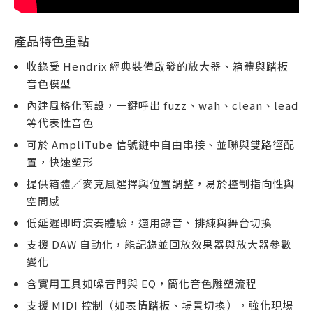
產品特色重點
收錄受 Hendrix 經典裝備啟發的放大器、箱體與踏板
音色模型
內建風格化預設，一鍵呼出 fuzz、wah、clean、lead
等代表性音色
可於 AmpliTube 信號鏈中自由串接、並聯與雙路徑配
置，快速塑形
提供箱體／麥克風選擇與位置調整，易於控制指向性與
空間感
低延遲即時演奏體驗，適用錄音、排練與舞台切換
支援 DAW 自動化，能記錄並回放效果器與放大器參數
變化
含實用工具如噪音門與 EQ，簡化音色雕塑流程
支援 MIDI 控制（如表情踏板、場景切換），強化現場