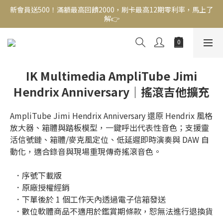
新會員送500！滿額最高回饋2000，刷卡最高12期零利率，馬上了
新會員送500！滿額最高回饋2000，刷卡最高12期零利率，馬上了
解👉
解👉
結帳頁選zingala銀角零卡分期，輕鬆打包
新會員送500！滿額最高回饋2000，刷卡最高12期零利率，馬上了
IK Multimedia AmpliTube Jimi
解👉
Hendrix Anniversary｜搖滾吉他擴充
AmpliTube Jimi Hendrix Anniversary 還原 Hendrix 風格
放大器、箱體與踏板模型，一鍵呼出代表性音色；支援靈
活信號鏈、箱體/麥克風定位、低延遲即時演奏與 DAW 自
動化，適合錄音與現場重現傳奇搖滾音色。
  ．序號下載版
  ．原廠授權經銷
  ．下單後於 1 個工作天內透過電子信箱發送
  ．數位軟體商品不適用於鑑賞期條款，恕無法進行退換貨