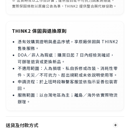
※ 出貨時效以工作日計算；逢例假日或不可抗力因素將順延。
實際保固條款以原廠公告為準，THINK2 提供整合與代辦協助。
THINK2 保固與退換原則
憑有效購買證明與產品序號，享原廠保固與 THINK2
售後服務。
DOA／非人為瑕疵：購買日起 7 日內經檢測確認，
可辦理退貨或更換新品。
不適用範圍：人為損壞、私自拆修或改裝、消耗性零
件、天災／不可抗力、超出規範或未依說明使用等。
申請流程：於上班時段聯繫客服並依指示妥善包裝寄
回。
服務範圍：以台灣地區為主；離島／海外依實際物流
辦理。
送貨及付款方式