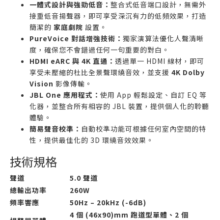
一體式設計與強勁低音：
整合式低音端口設計，無需外
接重低音揚聲器，即可享受深沉有力的低頻效果，打造
簡潔的
家庭劇院
設置。
PureVoice 對話增強技術：
獨家演算法優化人聲清晰
度，確保您不會錯過任何一句重要的對白。
HDMI eARC 與 4K 直通：
透過單一 HDMI 線材，即可
享受未壓縮的杜比全景聲環繞音效，並支援
4K Dolby
Vision
影像傳輸。
JBL One 應用程式：
使用 App 輕鬆設定、自訂 EQ 等
化器，並整合所有相容的 JBL 裝置，提供個人化的聆聽
體驗。
簡易聲音校準：
自動校準功能可根據任何室內空間的特
性，提供最佳化的 3D 環繞音效效果。
技術規格
聲道
5.0 聲道
總輸出功率
260W
頻率響應
50Hz – 20kHz (-6dB)
4 個 (46x90)mm 跑道型單體、2 個