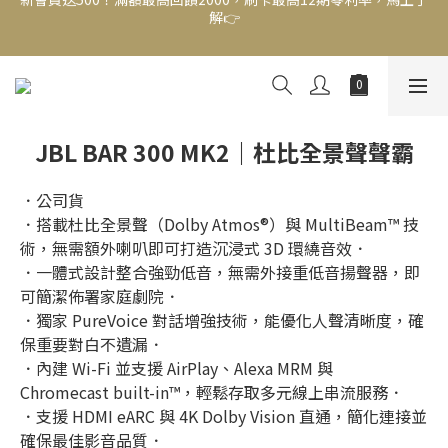
新會員送500！滿額最高回饋2000，刷卡最高12期零利率，馬上了
解👉
結帳頁選zingala銀角零卡分期，輕鬆打包
新會員送500！滿額最高回饋2000，刷卡最高12期零利率，馬上了
解👉
JBL BAR 300 MK2｜杜比全景聲聲霸
．公司貨
．搭載杜比全景聲（Dolby Atmos®）與 MultiBeam™ 技
術，無需額外喇叭即可打造沉浸式 3D 環繞音效．
．一體式設計整合強勁低音，無需外接重低音揚聲器，即
可簡潔佈署家庭劇院．
．獨家 PureVoice 對話增強技術，能優化人聲清晰度，確
保重要對白不遺漏．
．內建 Wi-Fi 並支援 AirPlay、Alexa MRM 與 
Chromecast built-in™，輕鬆存取多元線上串流服務．
．支援 HDMI eARC 與 4K Dolby Vision 直通，簡化連接並
確保最佳影音品質．