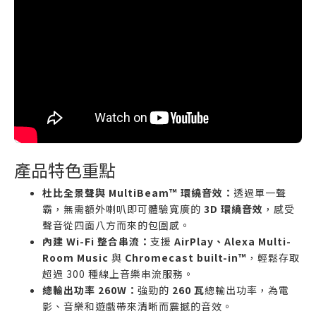
產品特色重點
杜比全景聲與 MultiBeam™ 環繞音效：
透過單一聲
霸，無需額外喇叭即可體驗寬廣的
3D 環繞音效
，感受
聲音從四面八方而來的包圍感。
內建 Wi-Fi 整合串流：
支援
AirPlay、Alexa Multi-
Room Music
與
Chromecast built-in™
，輕鬆存取
超過 300 種線上音樂串流服務。
總輸出功率 260W：
強勁的
260 瓦
總輸出功率，為電
影、音樂和遊戲帶來清晰而震撼的音效。