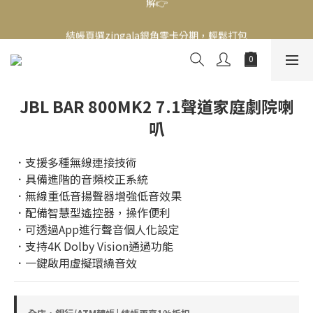
新會員送500！滿額最高回饋2000，刷卡最高12期零利率，馬上了
結帳頁選zingala銀角零卡分期，輕鬆打包
解👉
新會員送500！滿額最高回饋2000，刷卡最高12期零利率，馬上了
解👉
JBL BAR 800MK2 7.1聲道家庭劇院喇
叭
．支援多種無線連接技術  
．具備進階的音頻校正系統  
．無線重低音揚聲器增強低音效果  
．配備智慧型遙控器，操作便利  
．可透過App進行聲音個人化設定  
．支持4K Dolby Vision通過功能  
．一鍵啟用虛擬環繞音效