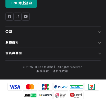
LINE 線上諮詢
公司
關於我們
購物指南
企業採購／系統方案
配送說明
會員與客服
預約諮詢
退換貨政策
會員中心
部落格
發票說明
© 2026 THINK2 台灣線上. All rights reserved.
訂單查詢
服務條款
隱私權政策
購物金與會員點數
聯絡我們
常見問題