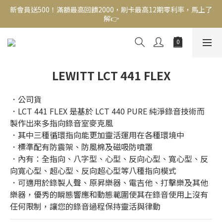
新會員送500！滿額最高回饋2000，刷卡最高12期零利率，馬上了
新會員送500！滿額最高回饋2000，刷卡最高12期零利率，馬上了
解👉
解👉
結帳頁選zingala銀角零卡分期，輕鬆打包
新會員送500！滿額最高回饋2000，刷卡最高12期零利率，馬上了
LEWITT LCT 441 FLEX
解👉
．公司貨
．LCT 441 FLEX 是基於 LCT 440 PURE 純淨錄音技術而
製作出來多指向錄音室麥克風
．其中三種循環指向能更加靈活運用在各種環境中
．標準配有防震架、防風棉及磁吸防噴罩
．內有：全指向、八字型、心型、反向心型、寬心型、反
向寬心型、超心型、反向超心型等八種指向模式
．可適用於錄製人聲、原昇樂器、電吉他、打擊樂及其他
樂器，優秀的瞬態響應和動態範圍使其在錄音使用上沒有
任何限制，讓您的錄音過程保持靈活與律動