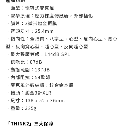
產品規格
．類型：電容式麥克風
．聲學原理：壓力梯度傳感器，外部極化
．膜片：3微米鍍金振膜
．音頭尺寸：25.4mm
．指向性：全指向、八字型、心型、反向心型、寬心
型、反向寬心型、超心型、反向超心型
．最大聲壓等級：144dB SPL
．信噪比：87dB
．動態範圍：137dB
．內部阻抗：54歐姆
．麥克風外觀結構：鋅合金本體
．接頭：鍍金3針XLR
．尺寸：138 x 52 x 36mm
．重量：325g
「THINK2」三大保障