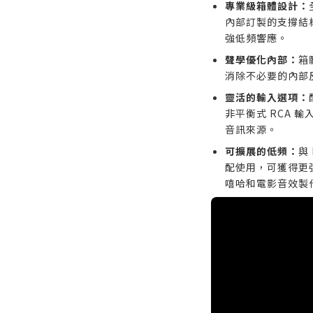
專業級箱體設計：
內部訂製的支撐結
強低頻響應。
聲學優化內部：
箱
消除不必要的內部
靈活的輸入選項：
非平衡式 RCA 
音訊來源。
可擴展的低頻：
與
配使用，可獲得更
嘻哈和電影音效製