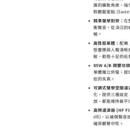
廣的擴散角度、強
聆聽甜蜜點 (Sweet
精準聲學對齊：
在
衡聲音，從深沉的
暢。
高性能單體：
配備
態響應與人聲清晰
敏、動態十足的低
85W A/B 類雙功
單體獨立供電，提供充
低的失真。
可調式聲學空間濾
化，提供三種設定
放，都能維持最平
高頻濾波器 (HF Fil
dB)，以補償聲
確保聽覺中性。