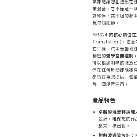
叭
都能讓您創造出在
業混音。它不僅是一
靠夥伴，其平坦的頻
見每個細節。
MR824 的核心價值
Translation)，
在耳機、汽車音響或
精密的
聲學空間控制
(
可以根據喇叭的擺放
保在任何房間都能獲
都旨在為您提供一個
每一個混音決策。
產品特色
卓越的混音轉換能
設計，確保您的作
起來一樣出色。
對數波導管設計：