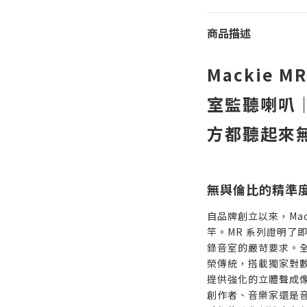
商品描述
Mackie M
室監聽喇叭
方都聽起來
無與倫比的精準
自品牌創立以來，Mac
竿。MR 系列證明了
錄音室的嚴苛要求。
榮傳統，搭載獨家對
提供強化的立體聲成
創作者、音樂家還是