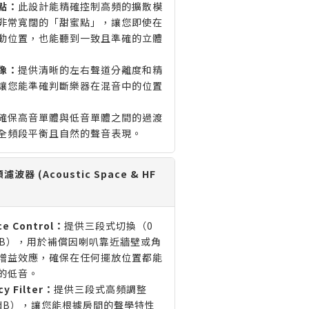
點：
此設計能精確控制高頻的擴散模
非常寬闊的「甜蜜點」，讓您即使在
動位置，也能聽到一致且準確的立體
像：
提供清晰的左右聲道分離度和精
讓您能準確判斷樂器在混音中的位置
確保高音單體與低音單體之間的過渡
全頻段平衡且自然的聲音表現。
 (Acoustic Space & HF
ce Control：
提供三段式切換（0
, -4 dB），用於補償因喇叭靠近牆壁或角
增益效應，確保在任何擺放位置都能
的低音。
cy Filter：
提供三段式高頻調整
, +2 dB），讓您能根據房間的聲學特性