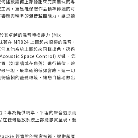
任何播放設備上都聽起來完美無瑕的專
款工具，更是確保您作品精準傳達的可
率響應與精準的
混音監聽
能力，讓您聽
在於其卓越的混音轉換能力 (Mix
這意味著在 MR824 上聽起來很棒的混音，
任何其他系統上聽起來同樣出色。透過
Acoustic Space Control) 功能，您
位置（如靠牆或在角落）進行補償，確
得最平坦、最準確的低頻響應。這一切
值得信賴的監聽環境，讓您自信地做出
力：
專為提供精準、平坦的聲音還原而
品在任何播放系統上都能忠實呈現，聽
Mackie 經實證的獨家技術，提供超寬