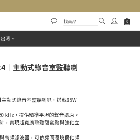
立即購買
惠出清
R824｜主動式錄音室監聽喇
4 8吋主動式錄音室監聽喇叭，搭載85W 
- 20 kHz，提供精準平坦的聲音還原。
計，實現超寬廣聆聽甜蜜點與強化立
與高頻濾波器，可依房間環境優化頻