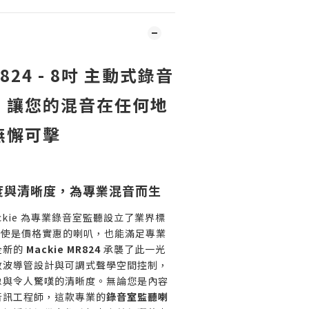
R824 - 8吋 主動式錄音
｜讓您的混音在任何地
無懈可擊
度與清晰度，為專業混音而生
kie 為專業錄音室監聽設立了業界標
即使是價格實惠的喇叭，也能滿足專業
全新的
Mackie MR824
承襲了此一光
數波導管設計與可調式聲學空間控制，
像與令人驚嘆的清晰度。無論您是內容
音訊工程師，這款專業的
錄音室監聽喇