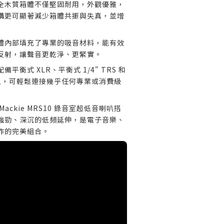
全木質箱體不僅堅固耐用，外觀優雅，
構更可顯著減少箱體共振與失真，並增
體內部填充了專業的吸音材料，能有效
反射，讓聲音更乾淨、更緊實。
配備平衡式 XLR、平衡式 1/4" TRS 和
輸入，可輕鬆連接幾乎任何專業或消費級
 Mackie MRS10 錄音室超低音喇叭搭
強勁、深沉的低頻延伸，是電子音樂、
作的完美組合。