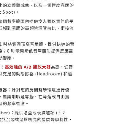
化的立體聲成像，以及一個極度寬闊的
 Spot)。
整個頻率範圍內提供令人難以置信的平
低頻到清脆的高頻皆清晰無比、銜接流
 1 吋絲質圓頂高音單體，提供快速的暫
度；8 吋聚丙烯低音單體則提供反應靈
頻響應。
放：
高效能的 A/B 類放大器
為高、低音
足的動態餘裕 (Headroom) 和極
波器：
針對您的房間聲學環境進行優
，無論喇叭是靠牆、在角落或自由擺
坦的頻率響應。
ter)：
提供增益或衰減選項 (±2
音過於沉悶或過於明亮的房間聲學特性，