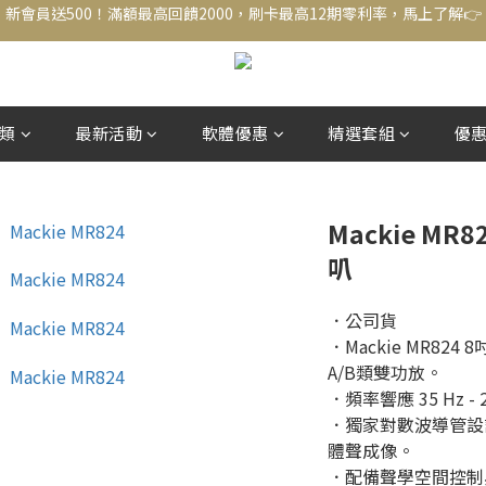
新會員送500！滿額最高回饋2000，刷卡最高12期零利率，馬上了解👉
結帳頁選zingala銀角零卡分期，輕鬆打包
新會員送500！滿額最高回饋2000，刷卡最高12期零利率，馬上了解👉
類
最新活動
軟體優惠
精選套組
優
Mackie M
叭
．公司貨
．Mackie MR82
A/B類雙功放。
．頻率響應 35 Hz 
．獨家對數波導管設
體聲成像。
．配備聲學空間控制