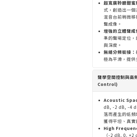
超寬廣聆聽甜蜜
式，創造出一個
混音台前稍微移
聲成像。
增強的立體聲成
準的聲場定位，
與深度。
無縫分頻銜接：
極為平滑，提供
聲學空間控制與高頻濾波器
Control)
Acoustic Spa
dB, -2 dB
落而產生的低頻
獲得平坦、真實
High Frequen
（-2 dB, 0