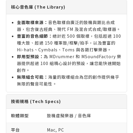
核心音色庫 (The Library)
全面取樣來源：
音色取樣自廣泛的鼓機與類比合成
器，包含復古經典、現代 FM 及混合式合成/取樣器。
豐富的音色細節：
總計近 500 個取樣，包括超過 100
種大鼓、超過 150 種軍鼓/框擊/拍手，以及豐富的
Hi-hats、Cymbals、Toms 與各類打擊樂器。
即用型預設：
為 MDrummer 和 MSoundFactory 樂
器提供超過 100 組精心設計的預設，讓您能快速開始
創作。
無限組合可能：
海量的取樣組合為您的創作提供幾乎
無限的聲音可能性。
技術規格 (Tech Specs)
軟體類型
鼓機虛擬樂器 / 音色庫
平台
Mac, PC