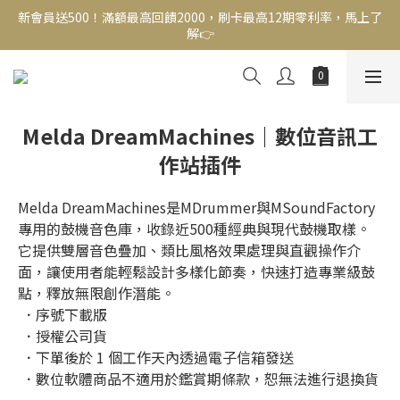
新會員送500！滿額最高回饋2000，刷卡最高12期零利率，馬上了
新會員送500！滿額最高回饋2000，刷卡最高12期零利率，馬上了
解👉
解👉
結帳頁選zingala銀角零卡分期，輕鬆打包
新會員送500！滿額最高回饋2000，刷卡最高12期零利率，馬上了
解👉
Melda DreamMachines｜數位音訊工
作站插件
Melda DreamMachines是MDrummer與MSoundFactory
專用的鼓機音色庫，收錄近500種經典與現代鼓機取樣。
它提供雙層音色疊加、類比風格效果處理與直觀操作介
面，讓使用者能輕鬆設計多樣化節奏，快速打造專業級鼓
點，釋放無限創作潛能。
 ．序號下載版
 ．授權公司貨
 ．下單後於 1 個工作天內透過電子信箱發送
 ．數位軟體商品不適用於鑑賞期條款，恕無法進行退換貨