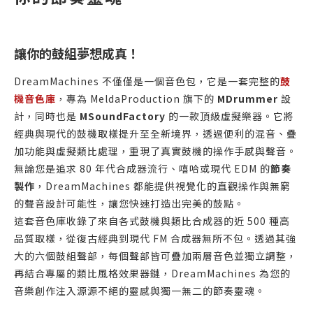
讓你的鼓組夢想成真！
DreamMachines 不僅僅是一個音色包，它是一套完整的
鼓
機音色庫
，專為 MeldaProduction 旗下的
MDrummer
設
計，同時也是
MSoundFactory
的一款頂級虛擬樂器。它將
經典與現代的鼓機取樣提升至全新境界，透過便利的混音、疊
加功能與虛擬類比處理，重現了真實鼓機的操作手感與聲音。
無論您是追求 80 年代合成器流行、嘻哈或現代 EDM 的
節奏
製作
，DreamMachines 都能提供視覺化的直觀操作與無窮
的聲音設計可能性，讓您快速打造出完美的鼓點。
這套音色庫收錄了來自各式鼓機與類比合成器的近 500 種高
品質取樣，從復古經典到現代 FM 合成器無所不包。透過其強
大的六個鼓組聲部，每個聲部皆可疊加兩層音色並獨立調整，
再結合專屬的類比風格效果器鏈，DreamMachines 為您的
音樂創作注入源源不絕的靈感與獨一無二的節奏靈魂。