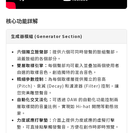
核心功能詳解
生成器模組 (Generator Section)
六個獨立鼓聲部：
提供六個可同時發聲的鼓組聲部，
涵蓋鼓組的各個部分。
雙層取樣引擎：
每個聲部均可載入並疊加兩個使用者
自選的取樣音色，創造獨特的混合音色。
精細參數控制：
為每個取樣層提供獨立的音高
(Pitch)、衰減 (Decay) 和濾波器 (Filter) 控制，讓
您完美雕塑聲音。
自動化交叉淡化：
可透過 DAW 的自動化功能控制兩
層取樣間的音量比例，實現如 Hi-hat 開閉等動態效
果。
力度感應打擊墊：
介面上提供力度感應的虛擬打擊
墊，可直接點擊觸發聲音，方便在創作時即時預覽。