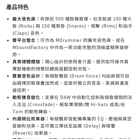
產品特色
龐大音色庫：
收錄近 500 種鼓機取樣，包含超過 100 種大
鼓 (Kicks) 與 150 種軍鼓 (Snares)、框擊 (Rims) 和拍手
(Claps) 音色。
雙平台整合：
可作為 MDrummer 的擴充音色庫，或在
MSoundFactory 中作為一款功能完整的頂級虛擬樂器使
用。
真實硬體體驗：
精心設計的使用者介面，提供如同操作真
實鼓機般的視覺回饋與直觀控制流程。
雙層音色設計：
每個鼓聲部 (Drum Voice) 均由兩個可自
由選擇的取樣疊加而成，並提供獨立的音高、衰減與濾波
器控制。
動態聲音變化：
支援在 DAW 中自動化控制兩個取樣間的淡
入淡出 (Crossfade)，輕鬆實現開/閉 Hi-hats 或高/低
Tom 的動態轉換。
內建類比效果器：
每個聲部皆配備專屬的 EQ、壓縮與真空
管飽和效果，並可獨立傳送至延遲 (Delay) 與殘響
(Reverb) 效果器。