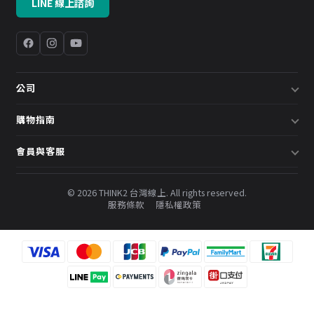
LINE 線上諮詢
公司
關於我們
購物指南
企業採購／系統方案
配送說明
會員與客服
預約諮詢
退換貨政策
會員中心
部落格
發票說明
© 2026 THINK2 台灣線上. All rights reserved.
訂單查詢
服務條款
隱私權政策
購物金與會員點數
聯絡我們
常見問題