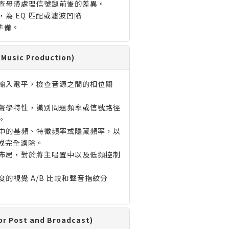
查母帶處理信號鏈前後的差異。
為 EQ 匹配或濾波凹陷
做準備。
usic Production)
輸入電平，檢查音源之間的相位關
聲學特性，識別問題頻率或信號路徑
。
中的基頻、特徵頻率或隱藏頻率，以
整或完全濾除。
佈局，對於將主唱置中以及低頻控制
的視覺 A/B 比較和聲音指紋分
Post and Broadcast)