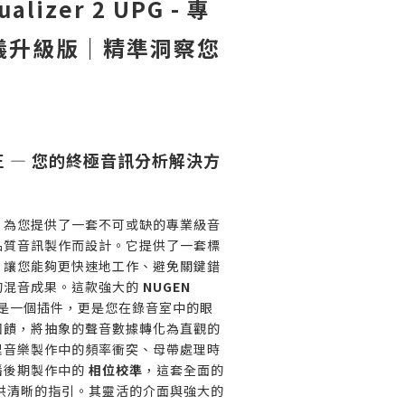
alizer 2 UPG - 專
儀升級版｜精準洞察您
 — 您的終極音訊分析解決方
zer 2 為您提供了一套不可或缺的專業級音
品質音訊製作而設計。它提供了一套標
，讓您能夠更快速地工作、避免關鍵錯
的混音成果。這款強大的
NUGEN
是一個插件，更是您在錄音室中的眼
回饋，將抽象的聲音數據轉化為直觀的
理音樂製作中的頻率衝突、母帶處理時
播後期製作中的
相位校準
，這套全面的
供清晰的指引。其靈活的介面與強大的