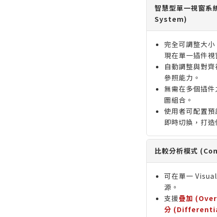
智慧型單一視窗系統 (I
System)
完全可調整大小
現在單一插件視
自動調整與對齊
參照能力。
無需在多個插件
圖組合。
使用者可配置預
即時切換，打造
比較分析模式 (Compa
可在單一 Visu
源。
支援
疊加 (Over
分 (Differenti