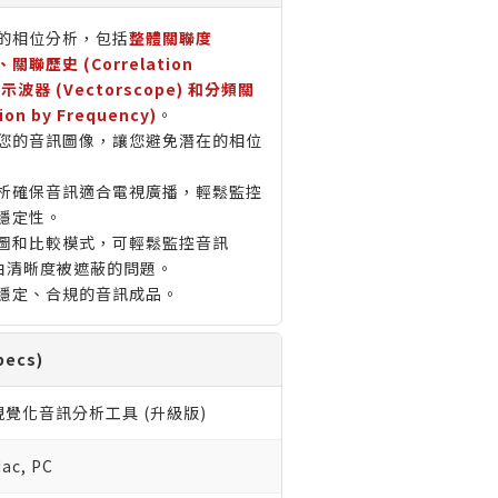
的相位分析，包括
整體關聯度
n)、關聯歷史 (Correlation
量示波器 (Vectorscope) 和分頻關
ion by Frequency)
。
您的音訊圖像，讓您避免潛在的相位
析確保音訊適合電視廣播，輕鬆監控
穩定性。
圖和比較模式，可輕鬆監控音訊
對白清晰度被遮蔽的問題。
穩定、合規的音訊成品。
ecs)
視覺化音訊分析工具 (升級版)
ac, PC