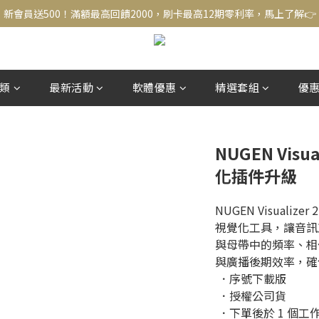
新會員送500！滿額最高回饋2000，刷卡最高12期零利率，馬上了解👉
結帳頁選zingala銀角零卡分期，輕鬆打包
新會員送500！滿額最高回饋2000，刷卡最高12期零利率，馬上了解👉
類
最新活動
軟體優惠
精選套組
優
NUGEN Visu
化插件升級
NUGEN Visuali
視覺化工具，讓音訊
與母帶中的頻率、相
與廣播後期效率，確
 ．序號下載版
 ．授權公司貨
 ．下單後於 1 個