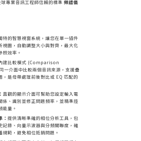
全球專業音訊工程師信賴的標準
頻譜儀
獨特的智慧視窗系統，讓您在單一插件
析視圖，自動調整大小與對齊，最大化
參照效率。
內建比較模式 (Comparison
在同一介面中比較兩個音訊來源，支援疊
，是母帶處理前後對比或 EQ 匹配的
：
直觀的顯示介面可幫助您設定輸入電
關係、識別並修正問題頻率，並精準控
頻能量。
準：
提供清晰準確的相位分析工具，包
史記錄、向量示波器與分頻關聯度，確
播規範，避免相位抵銷問題。