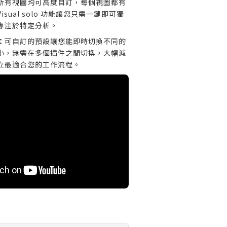
所有視圖均可高度自訂，每個視圖都有
sual solo 功能讓您只需一鍵即可獨
專注於特定分析。
：
可自訂的預設讓您能即時切換不同的
小，無需在多個插件之間切換，大幅減
立最適合您的工作流程。