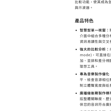
比較功能，使其成為
與示波器。
產品特色
智慧型單一視窗：
介面中組合多種分
資訊易讀性與交叉
強大的比較分析：
mode)，可直接
加、並排和差分視圖
理想工具。
專為音樂製作優化
平、檢查音源相位
制立體聲寬度與低
廣播級後期製作標
括整體關聯度、歷
保您的音訊符合廣