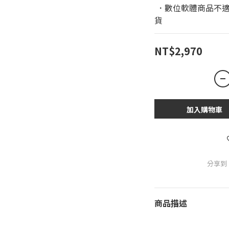
 ．數位軟體商品不適用於鑑賞期條款，恕無法進行退換
貨
NT$2,970
加入購物車
分享到
商品描述