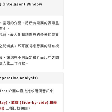
ntelligent Window
、靈活的介面，將所有需要的資訊呈
窗中。
視窗，最大化易讀性與跨螢幕的交叉
之間切換，即可獲得您想要的所有視
設，讓您在不同設定和介面尺寸之間
個人化工作流程。
rative Analysis)
alizer 介面中直接比較兩個音訊來
lay)、並排 (Side-by-side) 和差
al)
三種比較視圖。