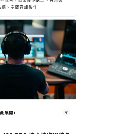
t 監聽、空間音訊製作
此展開)
▼
無音染監聽環境的混音與母帶工程