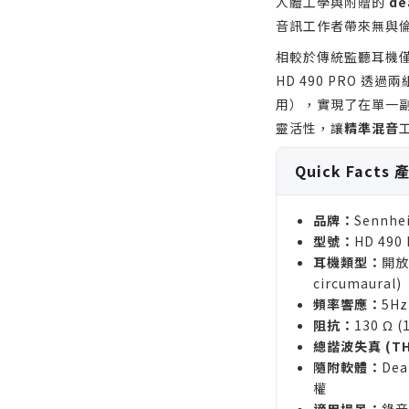
人體工學與附贈的
de
音訊工作者帶來無與
相較於傳統監聽耳機
HD 490 PRO 
用），實現了在單一
靈活性，讓
精準混音
Quick Facts
品牌：
Sennhei
型號：
HD 490
耳機類型：
開放
circumaural)
頻率響應：
5Hz
阻抗：
130 Ω (
總諧波失真 (TH
隨附軟體：
Dea
權
適用場景：
錄音