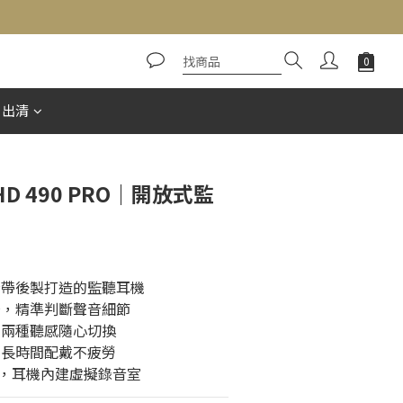
立即購買
惠出清
r HD 490 PRO｜開放式監
母帶後製打造的監聽耳機
場，精準判斷聲音細節
，兩種聽感隨心切換
，長時間配戴不疲勞
 插件，耳機內建虛擬錄音室