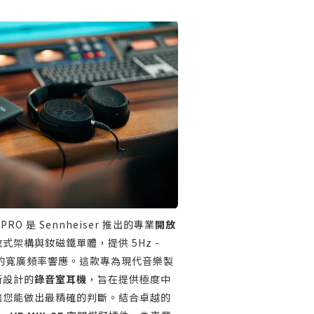
90 PRO 是 Sennheiser 推出的專業
開放
式架構與釹磁鐵單體，提供 5Hz -
 dB) 的寬廣頻率響應。這款專為現代音樂製
所設計的
錄音室耳機
，旨在提供極度中
讓您能做出最精確的判斷。結合卓越的