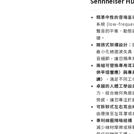
Sennheiser 
師。
需要長時間配戴
精準中性的音場呈
與低疲勞感的音
系統 (low-frequ
希望透過單一副
聲音的平衡、動態
礎。
對混音決策的專
開放式架構設計：
誰不適合購買
最小化總諧波失真 
主要在戶外或吵
音細節，讓您精準
使用者（應選擇
兩組可替換專用耳
尋求強勁低音或
供平坦響應）與專
調）
，滿足不同工
者。
卓越的人體工學設
預算有限，僅需
力，結合幾何角度
勞感，讓您專注於
可拆卸式左右耳出
由連接至左耳罩或
專利線圈降噪結構
減少線材摩擦或移
受任何物理干擾。