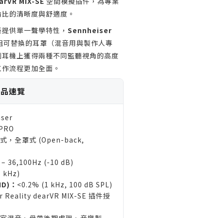
arVR MIX-SE
空間模擬插件，為專業
倫比的清晰度與舒適度。
僅提供單一聲學特性，
Sennheiser
透過兩組可替換的耳罩（混音用與製作人專
副耳機上獲得兩種不同監聽視角的高度
工作流程更加全面。
 產品速覽
ser
 PRO
式，全罩式 (Open-back,
 – 36,100Hz (-10 dB)
1 kHz)
D)：
<0.2% (1 kHz, 100 dB SPL)
r Reality dearVR MIX-SE 插件授
室混音、母帶後期處理、音樂製