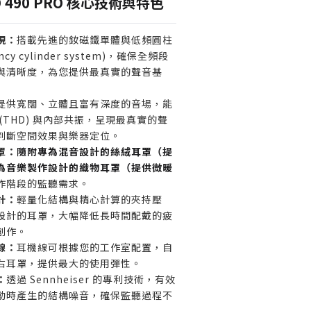
HD 490 PRO 核心技術與特色
進行編曲與聲音設計，重視舒適度
現：
搭載先進的釹磁鐵單體與低頻圓柱
樂製作人。
ency cylinder system)，確保全頻段
耳機，就能切換不同聽感以交叉比
與清晰度，為您提供最真實的聲音基
業用戶。
提供寬闊、立體且富有深度的音場，能
(THD) 與內部共振，呈現最真實的聲
雜環境使用，需要高度隔音效果的
判斷空間效果與樂器定位。
封閉式耳機）。
罩：
隨附專為混音設計的絲絨耳罩（提
 V 型音染，以娛樂為主的音樂愛好
為音樂製作設計的織物耳罩（提供微暖
作階段的監聽需求。
計：
輕量化結構與精心計算的夾持壓
入門級監聽耳機的初學者。
設計的耳罩，大幅降低長時間配戴的疲
創作。
線：
耳機線可根據您的工作室配置，自
右耳罩，提供最大的使用彈性。
：
透過 Sennheiser 的專利技術，有效
動時產生的結構噪音，確保監聽過程不