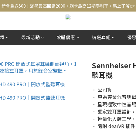
新會員送500！滿額最高回饋2000，刷卡最高12期零利率，馬上了解👉
結帳頁選zingala銀角零卡分期，輕鬆打包
新會員送500！滿額最高回饋2000，刷卡最高12期零利率，馬上了解👉
類
最新活動
軟體優惠
精選套組
優
Sennheise
聽耳機
• 公司貨
• 專為專業混音與
• 呈現極致中性音
• 獨家雙耳罩設計
• 輕量化人體工學
• 隨附 dearVR