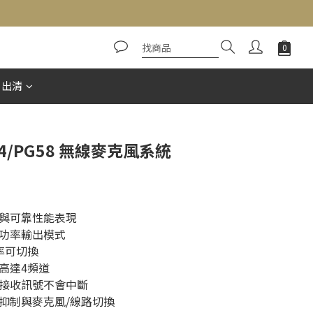
立即購買
惠出清
X24/PG58 無線麥克風系統
與可靠性能表現
功率輸出模式
率可切換
高達4頻道
接收訊號不會中斷
抑制與麥克風/線路切換