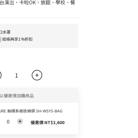
台演出、卡啦OK、旅館、學校、餐
口水罩
 | 結帳再享1%折扣
以優惠價加購商品
URE 無線系統收納袋 SH-WSYS-BAG
優惠價 NT$3,600