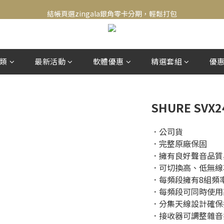
新會員送500！滿額最高回饋2000，刷卡最高12期零利率，馬上了解👉
結帳頁選zingala銀角零卡分期，輕鬆打包
新會員送500！滿額最高回饋2000，刷卡最高12期零利率，馬上了解👉
類
最新活動
軟體優惠
精選套組
優
SHURE SV
．公司貨
．完整原廠保固
．擁有良好聲音品質
．可切換高、低無線
．每頻段擁有8組頻
．每頻段可同時使用
．分集天線設計確保
．接收器可調整雜音