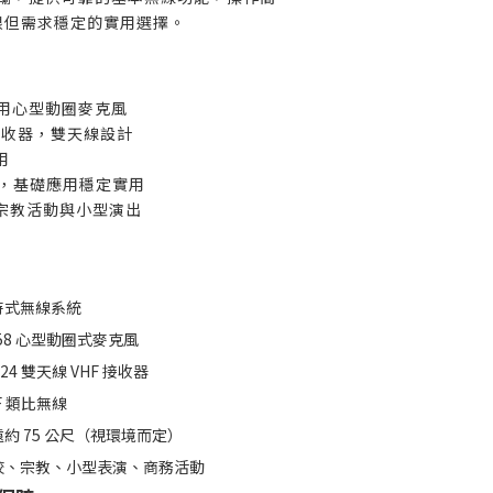
限但需求穩定的實用選擇。
聲專用心型動圈麥克風
無線接收器，雙天線設計
用
輸，基礎應用穩定實用
宗教活動與小型演出
持式無線系統
58 心型動圈式麥克風
X24 雙天線 VHF 接收器
F 類比無線
約 75 公尺（視環境而定）
校、宗教、小型表演、商務活動