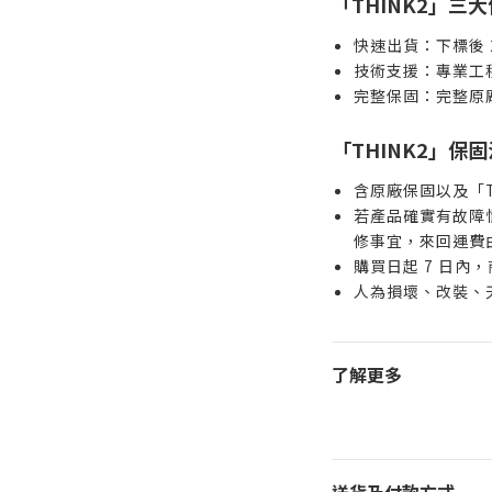
「THINK2」三
快速出貨：下標後 
技術支援：專業工
完整保固：完整原
「THINK2」保
含原廠保固以及「T
若產品確實有故障情
修事宜，來回運費由 
購買日起 7 日內
人為損壞、改裝、
了解更多