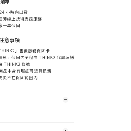
大保障
24 小時內出貨
程師線上技術支援服務
廠一年保固
固注意事項
HINK2」售後服務保固卡
形，保固內全程由 THINK2 代處理送
THINK2 負擔
，商品本身有瑕疵可退貨換新
天災不在保固範圍內