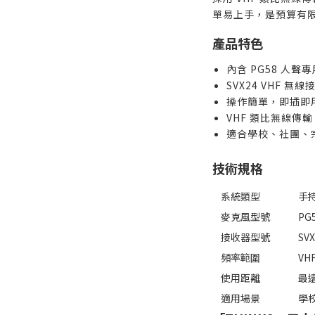
單易上手，是預算有
產品特色
內含 PG58 人
SVX24 VHF 
操作簡單，即插即
VHF 類比無線傳
適合學校、社團、
技術規格
系統類型
手
麥克風型號
PG
接收器型號
SV
頻率範圍
VH
使用距離
最遠
適用場景
學