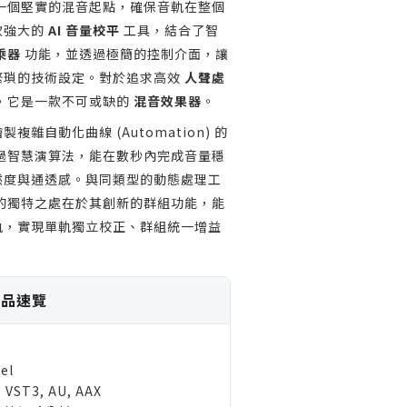
都能提供一個堅實的混音起點，確保音軌在整個
款強大的
AI 音量校平
工具，結合了智
乘器
功能，並透過極簡的控制介面，讓
繁瑣的技術設定。對於追求高效
人聲處
，它是一款不可或缺的
混音效果器
。
雜自動化曲線 (Automation) 的
el 透過智慧演算法，能在數秒內完成音量穩
然度與通透感。與同類型的動態處理工
vel 的獨特之處在於其創新的群組功能，能
軌，實現單軌獨立校正、群組統一增益
 產品速覽
el
, VST3, AU, AAX