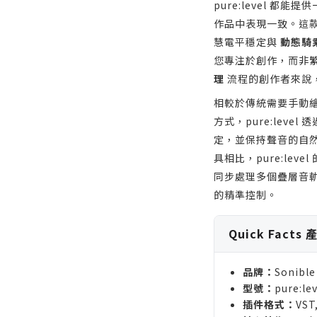
pure:level 
作品中表現一致。這
慧電平穩定與
動態騎
您專注於創作，而非
理
流程的創作者來說
相較於傳統需要手動繪製複
方式，pure:lev
定，並保持聲音的自
具相比，pure:le
同步處理多個疊層音
的精準控制。
Quick Facts
品牌：
Sonible
型號：
pure:lev
插件格式：
VST