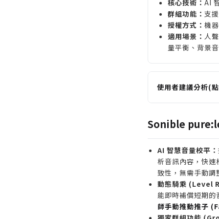
核心技術：
AI
群組功能：
支援
授權方式：
機器
適用場景：
人聲
量平衡、背景音
使用者建議分析(點
適合誰購買
需要快速處理大
Sonible pur
Podcast 剪
剛入門混音的新
AI 智慧音量校平：
下，快速獲得穩
析音訊內容，快速
專業混音師需要
致性，無需手動調
動態騎乘 (Level R
樂器疊層，確保
能即時補償短期的
誰不適合購買
師手動推動推子 (F
偏好完全手動控
獨家群組功能 (Grou