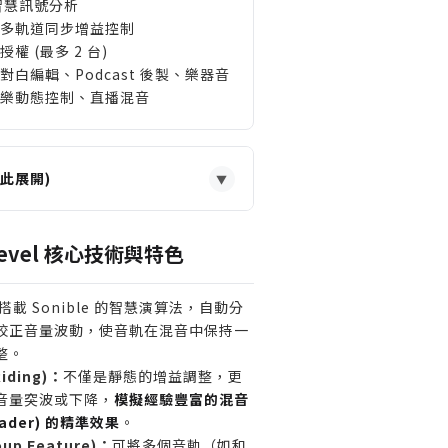
 智慧訊號分析
多軌道同步增益控制
授權 (最多 2 台)
對白編輯、Podcast 後製、樂器音
樂動態控制、直播混音
此展開)
▼
量人聲或對白，追求極致效率的
e:level 核心技術與特色
輯師或影片後製人員。
手，希望在不了解複雜壓縮器設定
搭載 Sonible 的智慧演算法，自動分
定、清晰的人聲音軌。
校正音量波動，使音軌在混音中保持一
一個可靠的工具來處理背景和聲或
整。
iding)：
整體動態一致且層次分明。
不僅是靜態的增益調整，更
音量突波或下降，
模擬經驗豐富的混音
ader) 的精準效果
。
制，享受精雕細琢每一段音量自動
p Feature)：
可將多個音軌（如和