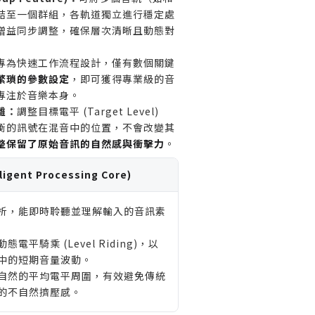
訊工程師。
結至一個群組，各軌道獨立進行穩定處
染或類比特色的壓縮器，而非追求
增益同步調整，確保層次清晰且動態對
音質的用戶。
專為快速工作流程設計，僅有數個關鍵
ST/AU/AAX 插件格式的數位音訊
繁瑣的參數設定
，即可獲得專業級的音
 使用者。
專注於音樂本身。
離：
調整目標電平 (Target Level)
衡的訊號在混音中的位置，不會改變其
整保留了原始音訊的自然感與衝擊力
。
igent Processing Core)
析，能即時聆聽並理解輸入的音訊素
電平騎乘 (Level Riding)，以
中的短期音量波動。
自然的平均電平周圍，有效避免傳統
的不自然擠壓感。