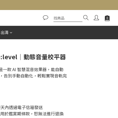
立即購買
惠出清
ure:level｜動態音量校平器
evel 是一款 AI 智慧混音效果器，能自動
，告別手動自動化，輕鬆實現音軌完
工作天內透過電子信箱發送
適用於鑑賞期條款，恕無法進行退換