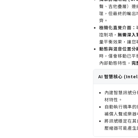
化曲線的資深音
聲、吉他疊層）連
尋找帶有強烈音
理，但最終的輸出
齊。
通透、忠實原音
極簡化直覺介面：
工作系統不支援 V
控制項，
無需深入
工作站 (DAW)
量平衡效果，讓您
動態與混音位置分
時，僅會移動已平
內部動態特性，
完
AI 智慧核心 (Intell
內建智慧訊號分
材特性。
自動執行精準的動態
補償人聲或樂器
將訊號穩定在其
壓縮器可能產生