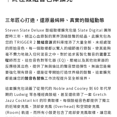
三年匠心打造，還原最純粹、真實的鼓組動態
Steven Slate Deluxe 鼓組取樣擴充包是 Slate Digital 團隊
歷時三年，傾注心血錄製的業界頂級鼓聲的結晶。此擴充包為
您的 TRIGGER 2
鼓組音源
資料庫增添了大量全新、未經處理
的原始音色。每一個取樣都以驚人的細節進行錄製，使其能夠
毫不費力地融入任何混音之中。對於追求客製化聲音的
混音工
程
師而言，這些音色對等化器 (EQ)、壓縮以及其他效果器的
反應極其出色，提供了無與倫比的聲音塑造彈性。無論您是需
要強化現有錄音，還是從零開始打造世界級的鼓聲，這套擴充
都能讓您的
鼓音色替換
工作流程提升至全新境界。
這套擴充包涵蓋了從現代的 Noble and Cooley 到 60 年代早
期的 Ludwig 等各種經典鼓組，甚至還收錄了一套 Gretch
Jazz Cocktail kit 的珍貴取樣。每個鼓組音色都提供了獨立
的近場麥克風、頂部麥克風 (Overhead) 和空間麥克風
(Room) 軌道，而所有小鼓更包含了底部麥克風取樣，讓您能