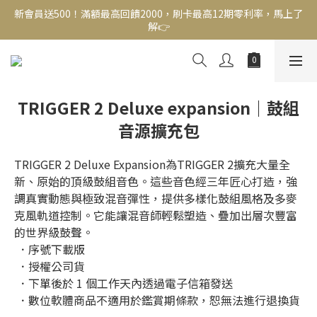
解👉
新會員送500！滿額最高回饋2000，刷卡最高12期零利率，馬上了
解👉
結帳頁選zingala銀角零卡分期，輕鬆打包
新會員送500！滿額最高回饋2000，刷卡最高12期零利率，馬上了
解👉
TRIGGER 2 Deluxe expansion｜鼓組
音源擴充包
TRIGGER 2 Deluxe Expansion為TRIGGER 2擴充大量全
新、原始的頂級鼓組音色。這些音色經三年匠心打造，強
調真實動態與極致混音彈性，提供多樣化鼓組風格及多麥
克風軌道控制。它能讓混音師輕鬆塑造、疊加出層次豐富
的世界級鼓聲。
 ．序號下載版
 ．授權公司貨
 ．下單後於 1 個工作天內透過電子信箱發送
 ．數位軟體商品不適用於鑑賞期條款，恕無法進行退換貨