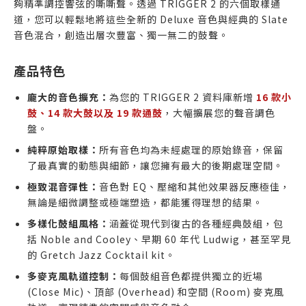
夠精準調控響弦的嘶嘶聲。透過 TRIGGER 2 的六個取樣通
道，您可以輕鬆地將這些全新的 Deluxe 音色與經典的 Slate
音色混合，創造出層次豐富、獨一無二的鼓聲。
產品特色
龐大的音色擴充：
為您的 TRIGGER 2 資料庫新增
16 款小
鼓、14 款大鼓以及 19 款通鼓
，大幅擴展您的聲音調色
盤。
純粹原始取樣：
所有音色均為未經處理的原始錄音，保留
了最真實的動態與細節，讓您擁有最大的後期處理空間。
極致混音彈性：
音色對 EQ、壓縮和其他效果器反應極佳，
無論是細微調整或極端塑造，都能獲得理想的結果。
多樣化鼓組風格：
涵蓋從現代到復古的各種經典鼓組，包
括 Noble and Cooley、早期 60 年代 Ludwig，甚至罕見
的 Gretch Jazz Cocktail kit。
多麥克風軌道控制：
每個鼓組音色都提供獨立的近場
(Close Mic)、頂部 (Overhead) 和空間 (Room) 麥克風