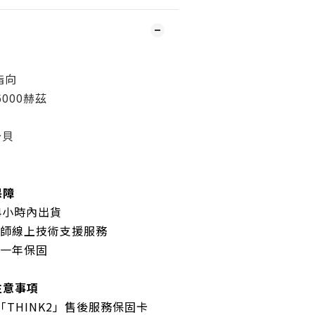
指向
000赫茲
分貝
保障
24小時內出貨
程師線上技術支援服務
廠一年保固
注意事項
「THINK2」售後服務保固卡