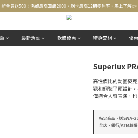
新會員送500！滿額最高回饋2000，刷卡最高12期零利率，馬上了解👉
新會員送500！滿額最高回饋2000，刷卡最高12期零利率，馬上了解👉
結帳頁選zingala銀角零卡分期，輕鬆打包
新會員送500！滿額最高回饋2000，刷卡最高12期零利率，馬上了解👉
類
最新活動
軟體優惠
精選套組
優
Superlux 
高性價比的動圈麥克
觀和鋼製平頭設計，
僅適合人聲表演，也
指定商品，送SWA-2
全店，銀行/ATM轉帳