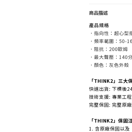
商品描述
產品規格
．指向性：超心型
．頻率範圍：50-16
．阻抗：200歐姆
．最大聲壓：140
．顏色：灰色外殼
「THINK2」三大
快速出貨: 下標後
技術支援: 專業工
完整保固: 完整原
「THINK2」保固
1. 含原廠保固以及