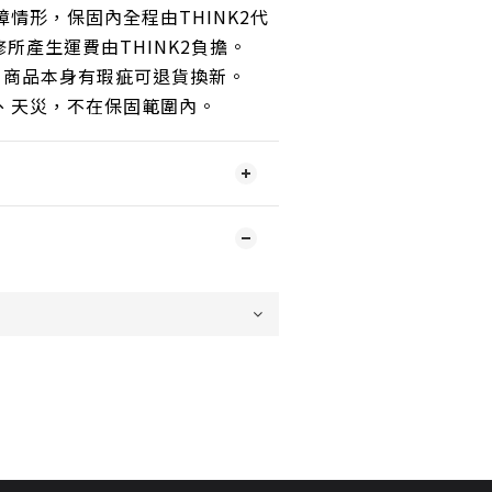
障情形，保固內全程由THINK2代
所產生運費由THINK2負擔。
內，商品本身有瑕疵可退貨換新。
裝、天災，不在保固範圍內。