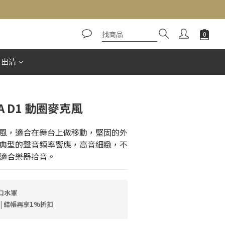
立即購買
惠出清
PRA D1 動圈麥克風
風，適合在舞台上做移動，堅固的外
典型的聲音頻率響應，高音細緻，不
適合樂器拾音。
口水罩
 | 結帳再享1%折扣