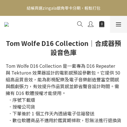
新會員送500！滿額最高回饋2000，刷卡最高12期零利率，馬上了
結帳頁選zingala銀角零卡分期，輕鬆打包
解👉
新會員送500！滿額最高回饋2000，刷卡最高12期零利率，馬上了
解👉
Tom Wolfe D16 Collection｜合成器預
設音色庫
Tom Wolfe D16 Collection 是一套專為 D16 Repeater 
與 Tekturon 效果器設計的電影感預設參數包。它提供 50 
組高品質音效，能為影視配樂及電子音樂創造豐富空間感
與戲劇張力，有效提升作品質感並節省聲音設計時間。需
擁有 D16 軟體授權才能使用。
  ．序號下載版
  ．授權公司貨
  ．下單後於 1 個工作天內透過電子信箱發送
  ．數位軟體商品不適用於鑑賞期條款，恕無法進行退換貨