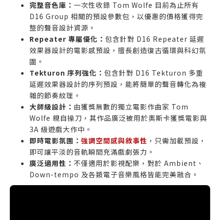
完整音色庫：
一次性收錄 Tom Wolfe 目前為止所有
D16 Group 相關的預設參數包，以優惠的價格獲得完
整的聲音設計資源。
Repeater 專屬優化：
包含針對 D16 Repeater 延遲
效果器設計的電影感預設，擅長創造復古循環與科幻氛
圍。
Tekturon 序列強化：
包含針對 D16 Tekturon 多重
延遲效果器設計的序列預設，能將簡單的聲音轉化為複
雜的節奏紋理。
大師級設計：
由獲獎無數的獨立電影作曲家 Tom
Wolfe 親自操刀，其作品廣泛被用於奧斯卡獲獎電影與
3A 級遊戲大作中。
即時電影氛圍：
強調空間感與敘事性
，只需加載預設，
即可讓平淡的音軌瞬間充滿戲劇張力。
廣泛適用性：
不僅適用於影視配樂，對於 Ambient、
Down-tempo 及各類電子音樂風格皆能完美融合。