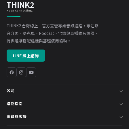
THINK2
Keep Connecting.
THINK2 台灣線上｜官方直營專業音訊通路。專注錄
音介面、麥克風、Podcast、宅錄與直播收音設備，
提供選購搭配建議與基礎使用協助。
LINE 線上諮詢
公司
關於我們
購物指南
企業採購／系統方案
配送說明
會員與客服
預約諮詢
退換貨政策
會員中心
部落格