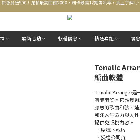
新會員送500！滿額最高回饋2000，刷卡最高12期零利率，馬上了解👉
結帳頁選zingala銀角零卡分期，輕鬆打包
新會員送500！滿額最高回饋2000，刷卡最高12期零利率，馬上了解👉
類
最新活動
軟體優惠
精選套組
優
Tonalic Ar
編曲軟體
Tonalic Arran
團隊開發。它匯集逾
應您的歌曲和弦、速
部注入生命力與人性
提供免版稅內容。
 ．序號下載版
 ．授權公司貨