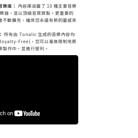
音樂庫：
內容庫涵蓋了 10 種主要音樂
 種樂器，並以頂級音質錄製。更重要的
會不斷擴充，確保您永遠有新的靈感來
：
所有由 Tonalic 生成的音樂內容均
(Royalty-Free)，您可以毫無限制地將
樂製作中，並進行營利。