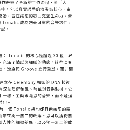
製作
帶來了全新的工作流程，將「人
樂中。它以真實樂手的演奏為核心，由
 引擎驅動，旨在讓您的歌曲充滿生命力。告
Tonalic 成為您最可靠的音樂夥伴，
靈感。
感：
Tonalic 的核心是超過 30 位世界
，充滿了情感與細膩的動態。這些演奏
、速度與 Groove 進行重塑，而非簡
建立在 Celemony 獨家的 DNA 技術
c 能夠深刻理解和聲、時值與音樂動機。它
手一樣，主動跟隨您的音樂，而不是強
樂句。
每一個 Tonalic 樂句都具備無限的靈
曲帶來獨一無二的改編。您可以獲得無
滿人性的細微差異，以及獨一無二的成