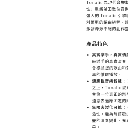
Tonalic 為現代
音樂
性」重新帶回數位音
強大的 Tonalic
別繁瑣的編曲過程，讓 
激發源源不絕的創作
產品特色
真實樂手，真實情
級樂手的真實演奏
會根據您的歌曲和弦
單的循環播放。
適應性音樂智慧：
之上，Tonali
會像一位真正的樂
迫您去適應固定的
無限客製化可能：
活性，能為每首歌
盡的演奏變化、充
果。