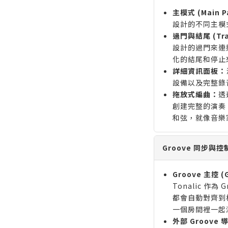
主模式 (Main P
設計的不同主模
過門與結尾 (Tran
設計的過門來連
化的結尾和停止
詳細資訊面板：
設備以及完整錄
拖放式編曲：
透
創建完整的演奏
和弦，就像音樂
Groove 同步與控制 
Groove 主控 (
Tonalic 作為 
都會自動對齊到
一個房間裡一起
外部 Groove 