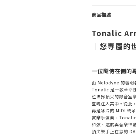
商品描述
Tonalic A
｜您專屬的
一位隨侍在側的
由 Melodyne 的發
Tonalic 是一款革
位世界頂尖的錄音室
靈魂注入其中。從此
再是冰冷的 MIDI 
實樂手演奏
。Tona
和弦、速度與音樂律
頂尖樂手正在您的 D