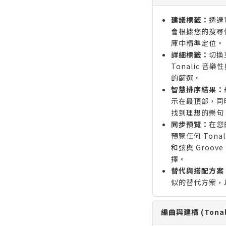
建議標籤：
透過
會根據您的搜尋
庫中精準定位。
詳細標籤：
切換
Tonalic 
的篩選。
智慧排序結果：
示在最頂部，同
找到理想的樂句
同步預覽：
在您
預覽任何 Ton
和弦與 Groo
擇。
替代與搭配方案
似的替代方案，
編曲與建構 (Tonali