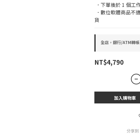
 ．下單後於 1 個
 ．數位軟體商品不適用於鑑賞期條款，恕無法進行退換
貨
全店，銀行/ATM轉帳
NT$4,790
加入購物車
分享到