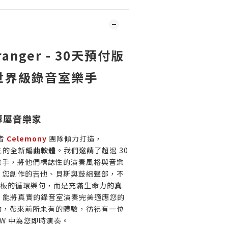
rranger - 30天預付版
世界級錄音室樂手
專屬音樂家
明者
Celemony
團隊傾力打造，
命性的全新
編曲軟體
。我們邀請了超過 30
樂手，將他們標誌性的演奏風格與音樂
，您創作的吉他、貝斯與鼓組聲部，不
或呆板的循環樂句，而是充滿生命力的
真
lic 能將真實的錄音室演奏完美適應您的
動，帶來前所未有的體驗，彷彿有一位
AW 中為您即時演奏。