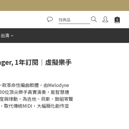
立即購買
惠出清
ranger, 1年訂閱｜虛擬樂手
ger是一款革命性編曲軟體，由Melodyne
30位頂尖樂手真實演奏，能智慧適
度與律動，為吉他、貝斯、鼓組等聲
，取代傳統MIDI，大幅簡化創作並