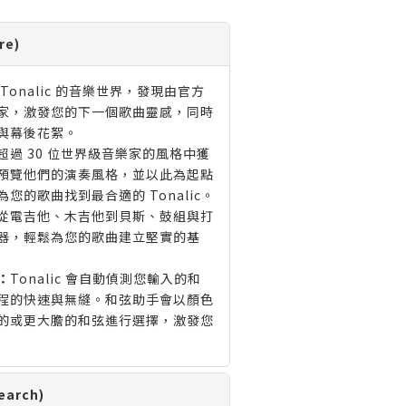
re)
 Tonalic 的音樂世界，發現由官方
家，激發您的下一個歌曲靈感，同時
與幕後花絮。
超過 30 位世界級音樂家的風格中獲
預覽他們的演奏風格，並以此為起點
您的歌曲找到最合適的 Tonalic。
從電吉他、木吉他到貝斯、鼓組與打
器，輕鬆為您的歌曲建立堅實的基
：
Tonalic 會自動偵測您輸入的和
程的快速與無縫。和弦助手會以顏色
的或更大膽的和弦進行選擇，激發您
arch)