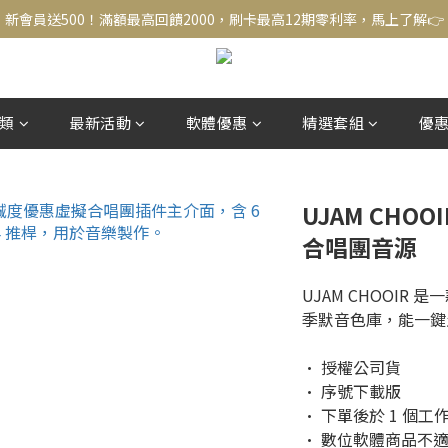
新會員送500！滿額最高回饋2000，刷卡最高12期零利率，馬上了解👉
新會員送500！滿額最高回饋2000，刷卡最高12期零利率，馬上了解👉
結帳頁選zingala銀角零卡分期，輕鬆打包
新會員送500！滿額最高回饋2000，刷卡最高12期零利率，馬上了解👉
類
最新活動
軟體優惠
精選套組
優
UJAM CHOOI
合唱團音源
UJAM CHOOIR
季默音色庫，能一鍵
• 授權公司貨
• 序號下載版
• 下單後於 1 個
• 數位軟體商品不