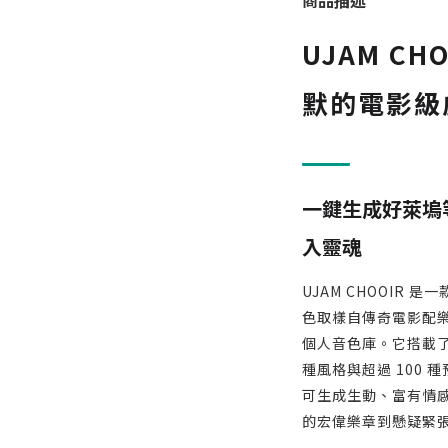
商品描述
UJAM C
默的電影級
一鍵生成好萊塢
入靈魂
UJAM CHOOIR 是
色取樣自傳奇電影配
個人音色庫。它搭載了 
種風格與超過 100
可生成生動、富有情
的宏偉樂章到懸疑緊