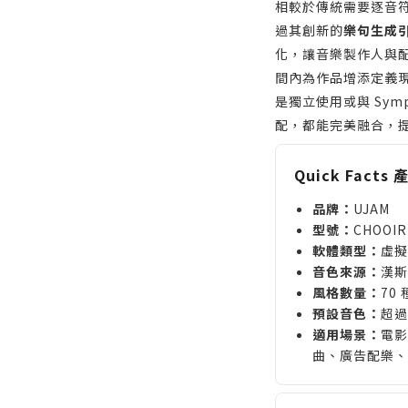
相較於傳統需要逐音符
過其創新的
樂句生成
化，讓音樂製作人與
間內為作品增添定義
是獨立使用或與 Symp
配，都能完美融合，
Quick Facts
品牌：
UJAM
型號：
CHOOIR
軟體類型：
虛擬
音色來源：
漢斯
風格數量：
70 
預設音色：
超過 
適用場景：
電影
曲、廣告配樂、