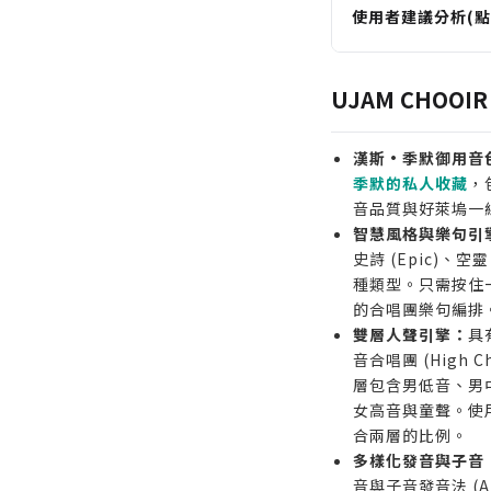
使用者建議分析(點
適合誰購買
需要快速生成高
UJAM CHOO
雜樂句的配樂作
尋求能營造史詩
漢斯·季默御用音
創意的遊戲音樂
季默的私人收藏
，
希望以有限預算
音品質與好萊塢一
智慧風格與樂句引
級合唱團音色的
史詩 (Epic)、空靈 
誰不適合購買
種類型。只需按住
需要逐字演唱特定
的合唱團樂句編排
基於母音與風格
雙層人聲引擎：
具
尋求極致乾淨、
音合唱團 (High
層包含男低音、男
體強項在於風格
女高音與童聲。使用者
合兩層的比例。
多樣化發音與子音
音與子音發音法 (Ar