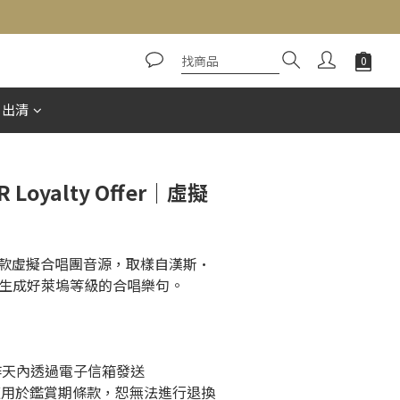
立即購買
惠出清
R Loyalty Offer｜虛擬
 是一款虛擬合唱團音源，取樣自漢斯• 
生成好萊塢等級的合唱樂句。
工作天內透過電子信箱發送
適用於鑑賞期條款，恕無法進行退換