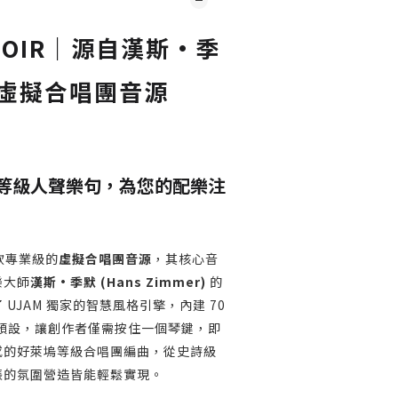
HOOIR｜源自漢斯·季
虛擬合唱團音源
等級人聲樂句，為您的配樂注
一款專業級的
虛擬合唱團音源
，其核心音
樂大師
漢斯·季默 (Hans Zimmer)
的
UJAM 獨家的智慧風格引擎，內建 70
 種預設，讓創作者僅需按住一個琴鍵，即
感的好萊塢等級合唱團編曲，從史詩級
張的氛圍營造皆能輕鬆實現。