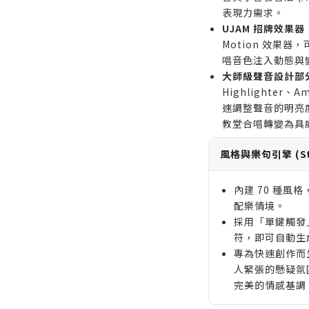
表現力需求。
UJAM 招牌效果器
Motion 效果
唱音色注入動態與
大師級聲音設計部
Highlighter、
速調整聲音的明亮
教堂合唱轉變為具威
風格與樂句引擎 (Styl
內建 70 種風
配樂情境。
採用「單鍵觸發」
符，即可自動生
專為快速創作而
人緊張的懸疑氛
完美的情感基調