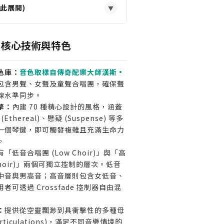
此展開)
▼
品質合唱團聲部，不想手動編寫複
IR 核心技術與特色
曲家。
感或懸疑氛圍，並能快速迭代聲音
色庫：
音色取樣自傳奇配樂大師漢斯·
設計師。
包含男聲、女聲及童聲合唱團，確保聲
和時間，為個人作品添加好萊塢等
線水準同步。
擎：
獨立製作人。
內建 70 種精心設計的風格，涵蓋
(Ethereal)、懸疑 (Suspense) 等多
一個琴鍵，即可觸發複雜且充滿生命力
歌詞的製作人，因 CHOOIR 主要
。
化樂句。
有「低音合唱團 (Low Choir)」與「高
無效果古典美聲合唱的用戶，本軟
 Choir)」兩個可獨立控制的層次。低音
中音與男高音；高音層則包含女低音、
化與電影感。
可透過 Crossfade 控制器自由混
：
提供從空靈飄渺到具衝擊性的多種母
ticulations)，滿足不同音樂情境的