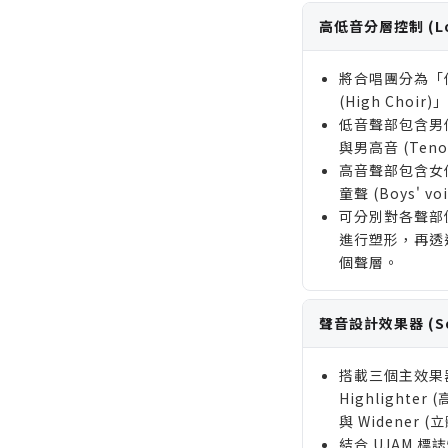
高低音分層控制 (Low 
將合唱團分為「低音
(High Cho
低音聲部包含男低音 
與男高音 (Teno
高音聲部包含女低音 
童聲 (Boys' vo
可分別對各聲部使用 
進行塑形，再透過 
個聲層。
聲音設計效果器 (Soun
搭載三個主效果
Highlighter
與 Widener 
結合 UJAM 標誌性