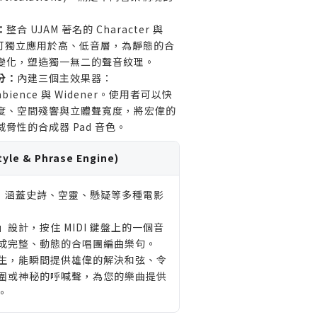
：
整合 UJAM 著名的 Character 與
器，可獨立應用於高、低音層，為靜態的合
變化，塑造獨一無二的聲音紋理。
分：
內建三個主效果器：
Ambience 與 Widener。使用者可以快
度、空間殘響與立體聲寬度，將宏偉的
脅性的合成器 Pad 音色。
e & Phrase Engine)
格，涵蓋史詩、空靈、懸疑等多種電影
設計，按住 MIDI 鍵盤上的一個音
成完整、動態的合唱團編曲樂句。
生，能瞬間提供雄偉的解決和弦、令
圍或神秘的呼喊聲，為您的樂曲提供
。