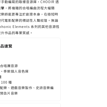
手動編寫的取樣音源庫，CHOOIR 透
引擎
，將複雜的合唱編曲流程大幅簡
配樂師能更專注於創意本身，在極短時
現代電影配樂的標誌性人聲紋理。無論
honic Elements 系列的其他音源搭
提升作品的專業質感。
 產品速覽
合唱團音源
·季默個人音色庫
種
100 種
配樂、遊戲音樂製作、史詩音樂編
預告片音樂