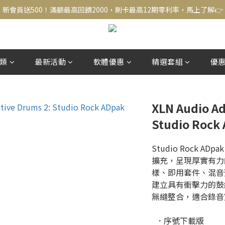
新會員送500！滿額最高回饋2000，刷卡最高12期零利率，馬上了解👉
新會員送500！滿額最高回饋2000，刷卡最高12期零利率，馬上了解👉
結帳頁選zingala銀角零卡分期，輕鬆打包
新會員送500！滿額最高回饋2000，刷卡最高12期零利率，馬上了解👉
類
最新活動
軟體優惠
精選套組
優
XLN Audio Ad
Studio Ro
Studio Rock ADpa
擴充，呈現厚實有力
樣、即用套件、混音預
建立具有衝擊力的鼓組
無縫整合，適合錄音
  ．序號下載版 