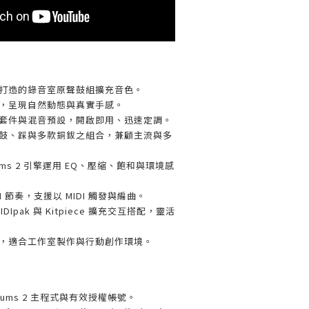
打造的錄音室原聲鼓組擴充音色。
，呈現自然動態與真實手感。
套件與混音預設，開啟即用、迅速定調。
鼓、踩與多款銅鈸之組合，兼顧主流與多
 Drums 2 引擎運用 EQ、壓縮、飽和與環境感
I 節奏，支援以 MIDI 觸發與編曲。
DIpak 與 Kitpiece 擴充交互搭配，靈活
，適合工作室製作與行動創作環境。
 Drums 2 主程式與有效授權帳號。