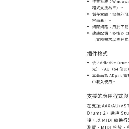
作業系統：Windows
程式支援為準）。
儲存空間：需額外可
容而異）。
網際網路：用於下載
建議配備：多核心 CP
（實際需求以主程式
插件格式
依 Addictive D
元）、AU（64 位元
本商品為 ADpak 擴充
中載入使用。
支援的應用程式與
在支援 AAX/AU/VST
Drums 2，選擇 St
後，以 MIDI 軌
瀏覽、MIDI 拖放