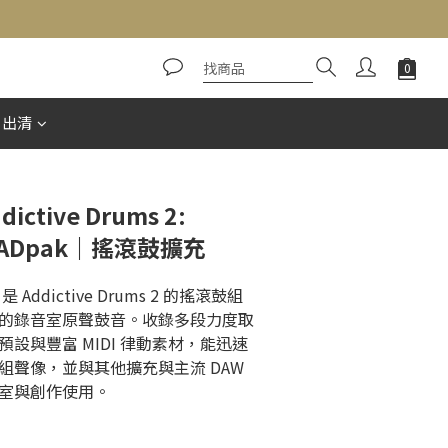
立即購買
惠出清
dictive Drums 2:
ck ADpak｜搖滾鼓擴充
k 是 Addictive Drums 2 的搖滾鼓組
的錄音室原聲鼓音。收錄多段力度取
設與豐富 MIDI 律動素材，能迅速
聲像，並與其他擴充與主流 DAW 
室與創作使用。