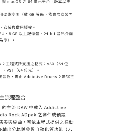
 與 macOS 之 64 位元平台（版本以主
用硬碟空間（數 GB 等級，依實際安裝內
、安裝與啟用授權。
U、8 GB 以上記憶體、24-bit 音訊介面
為準）。
rums 2 主程式所支援之格式：AAX（64 位
）、VST（64 位元）。
音色，需由 Addictive Drums 2 於宿主
主流程整合
 的主流 DAW 中載入 Addictive
udio Rock ADpak 之套件或預設
進行演奏與編曲。可依主程式提供之律動
、多輸出分軌與參數自動化等功能（若