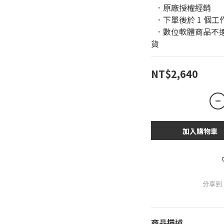
  ．原廠授權經銷 
  ．下單後於 1 
  ．數位軟體商品不適用於鑑賞期條款，恕無法進行退換
貨
NT$2,640
加入購物車
分享到
商品描述