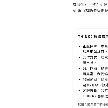
有提供），整合至混
AI 編曲輔助流程
THINK2 軟體購
正版保障：本商
常啟用與註冊。
交付方式：以電
體出貨。
啟用協助：提供
用異常，我們協
保固範圍：授權
更新/升級、版
客服聯繫：若有
THINK2 客
提醒：購買前請務必確