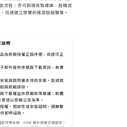
音流程；亦可與現有取樣庫、鼓機或
搭配，迅速建立厚實的搖滾鼓組聲像。
買說明
品為原廠授權正版序號，保證可正
子郵件提供序號與下載資訊，無實
安裝與啟用基本技術支援。如遇啟
助與原廠排除。
與下載權益依原廠政策維護；軟體
本更迭以原廠公告為準。
授權、相容性或安裝疑問，請聯繫
服提供即時協助。
認作業系統、DAW 與外掛格式相容性。