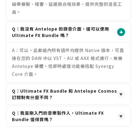
磁帶模擬、殘響、延遲與合唱效果，提供完整的混音工
需要 iLok 帳戶進行軟體授權。
具。
部分插件標示為「僅限 Native」，無法在 Synergy
Core 硬體上運行。
Q：我沒有 Antelope 的錄音介面，還可以使用
要發揮零延遲的完整潛力，需搭配 Antelope Audio
▼
Ultimate FX Bundle 嗎？
的 Synergy Core 音訊介面。
A：可以。此套組內所有插件均提供 Native 版本，可直
接在您的 DAW 中以 VST、AU 或 AAX 格式運行，無需
Antelope 硬體。但即時處理功能需搭配 Synergy
Core 介面。
Q：Ultimate FX Bundle 和 Antelope Cosmos
▼
訂閱制有什麼不同？
A：Ultimate FX Bundle 是 35 款插件的永久授權買
Q：我是剛入門的音樂製作人，Ultimate FX
斷版本。Antelope Cosmos 則是月費或年費訂閱制，
▼
Bundle 值得買嗎？
可使用超過 75 款 Antelope 全系列 Native 插件，但
A：非常值得。如果您希望一步到位獲得業界標準的類
停止訂閱即無法使用。