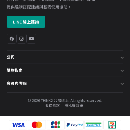
提供選購搭配建議與基礎使用協助。
LINE 線上諮詢
公司
關於我們
購物指南
企業採購／系統方案
配送說明
會員與客服
預約諮詢
退換貨政策
會員中心
部落格
發票說明
© 2026 THINK2 台灣線上. All rights reserved.
訂單查詢
服務條款
隱私權政策
購物金與會員點數
聯絡我們
常見問題