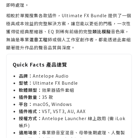
即時處理。
相較於單獨搜集各款插件，Ultimate FX Bundle 提供了一個
極具成本效益的完整解決方案，讓您能以更低的門檻，一次性
獲得從經典壓縮器、EQ 到稀有前級的完整
類比模擬
音色庫，
無論是專業
混音工程
師或個人工作室創作者，都能透過此套組
顯著提升作品的聲音品質與深度。
Quick Facts 產品速覽
品牌：
Antelope Audio
型號：
Ultimate FX Bundle
軟體類型：
效果器插件套組
插件數量：
35 款
平台：
macOS, Windows
插件格式：
VST, VST3, AU, AAX
授權方式：
Antelope Launcher 線上啟用 (需 iLok
帳戶)
適用場景：
專業錄音室混音、母帶後期處理、人聲製