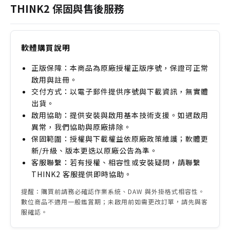
比模擬音色，此套組提供了極高的性價比，能大幅提升
THINK2 保固與售後服務
您的混音品質，避免了單獨選購插件的困擾。
軟體購買說明
正版保障：本商品為原廠授權正版序號，保證可正常
啟用與註冊。
交付方式：以電子郵件提供序號與下載資訊，無實體
出貨。
啟用協助：提供安裝與啟用基本技術支援。如遇啟用
異常，我們協助與原廠排除。
保固範圍：授權與下載權益依原廠政策維護；軟體更
新/升級、版本更迭以原廠公告為準。
客服聯繫：若有授權、相容性或安裝疑問，請聯繫
THINK2 客服提供即時協助。
提醒：購買前請務必確認作業系統、DAW 與外掛格式相容性。
數位商品不適用一般鑑賞期；未啟用前如需更改訂單，請先與客
服確認。