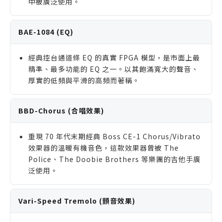
中被廣泛使用。
力
MG4+
— 經典EQ,讓聲音有高階錄音室的閃亮感
BAE-1084 (EQ)
BA-6A
— 復古壓縮器,讓聲音有50年代的溫暖顆粒感
BAE 10DCF
— 經典壓縮/限制器,讓聲音更穩定有力
經典控台通道條 EQ 的真實 FPGA 模型，是市面上最
BAE-1073
— 經典EQ/前級,讓聲音溫暖真實,有復古
精準、最多功能的 EQ 之一。以其飽滿寬大的聲音、
味
厚實的低頻與平滑的高頻而著稱。
Liverpool
— 多功能壓縮器,結合多種經典機型優點
Space Flanger
— 創造獨特空間感和旋轉效果,讓聲
BBD-Chorus (合唱效果)
音更迷幻
重現 70 年代末期經典 Boss CE-1 Chorus/Vibrato
效果器的溫暖有機音色，這款效果器曾被 The
Police、The Doobie Brothers 等樂團的吉他手廣
泛使用。
Vari-Speed Tremolo (顫音效果)