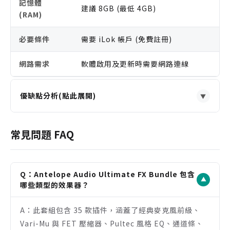
記憶體
建議 8GB (最低 4GB)
(RAM)
必要條件
需要 iLok 帳戶 (免費註冊)
網路需求
軟體啟用及更新時需要網路連線
優缺點分析(點此展開)
▼
優點
涵蓋 35 款高品質插件，從前級、EQ、壓縮到調變效
常見問題 FAQ
果一應俱全。
支援 Synergy Core 硬體即時處理，實現錄音與監聽
的零延遲工作流程。
Q：Antelope Audio Ultimate FX Bundle 包含
▼
同時提供 Native 版本，可在任何 DAW 中無縫使
哪些類型的效果器？
用，靈活性極高。
A：此套組包含 35 款插件，涵蓋了經典麥克風前級、
相較於單獨購買，套組價格極具競爭力，性價比高。
Vari-Mu 與 FET 壓縮器、Pultec 風格 EQ、通道條、
注意事項