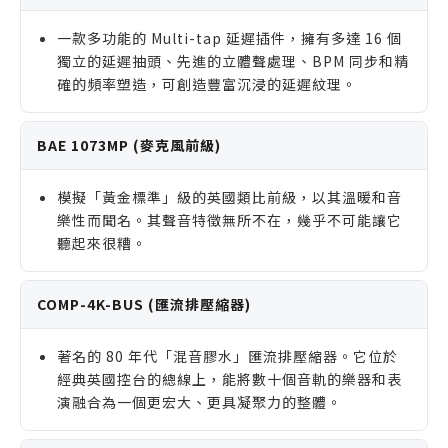
一款多功能的 Multi-tap 延遲插件，擁有多達 16 個
獨立的延遲抽頭、先進的立體聲處理、BPM 同步和精
確的頻率塑造，可創造豐富沉浸的延遲紋理。
BAE 1073MP (麥克風前級)
模擬「黃金標準」級的英國類比前級，以其溫暖和音
樂性而聞名。其聲音特徵無所不在，幾乎不可能讓它
聽起來很糟。
COMP-4K-BUS (匯流排壓縮器)
著名的 80 年代「混音膠水」匯流排壓縮器。它位於
經典英國控台的總線上，能將數十個音軌的樂器和表
演融合為一個更宏大、更具凝聚力的整體。