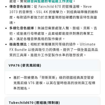
處理，實現
錄音與監聽的零延遲工作流程
。
預算極度有限，且僅尋找免費或入門級插件的用戶。
古吉他搖擺感
傳奇音色復刻：
從 Fairchild 670 的管機溫暖、Neve
Sonaverb (Native only)
— 乾淨的數位殘響,讓聲
1073 的音樂性、SSL 4K 的衝擊力，到經典磁帶機的飽和
音有空間感又清晰
度，每款插件都致力於忠實重現原始硬體的聲音特性與靈
魂。
X902 (Native only)
— 消除人聲刺耳齒音,讓高頻
多樣化音色選擇：
無論您需要處理人聲、鼓組、貝斯、吉
更柔順不刮耳
他，或是進行母帶處理，此套組都能提供對應的專業工
Halo (Native only)
— 多重延遲效果器,創造豐富有
具，滿足各種音樂風格的製作需求。
層次的迴音
極高性價比：
相較於單獨購買同等級的插件，Ultimate
BAE 1073MP
— 經典前級放大器,讓聲音溫暖飽滿,怎
FX Bundle 以極具吸引力的價格，提供了一個全面且高品
質的工具庫，是提升工作室製作水準的理想投資。
麼用都好聽
COMP-4K-BUS
— 混音總線壓縮器,讓所有樂器聽起
VPA76 (麥克風前級)
來更融合
Gyratec X
— 真空管壓縮器,讓聲音更快速有力,有經
基於一款被譽為「勞斯萊斯」級的德國經典真空管麥
典感
克風前級 V76 建模，以其在當時極高的技術與工程標
準而聞名。
Adaptive Vibrato
— 顫音效果器,讓聲音有自然搖
擺感,更生動
LANG-PEQ2
— 復古EQ,精準調整頻率,讓聲音更有特
Tubechild670 (壓縮器/限制器)