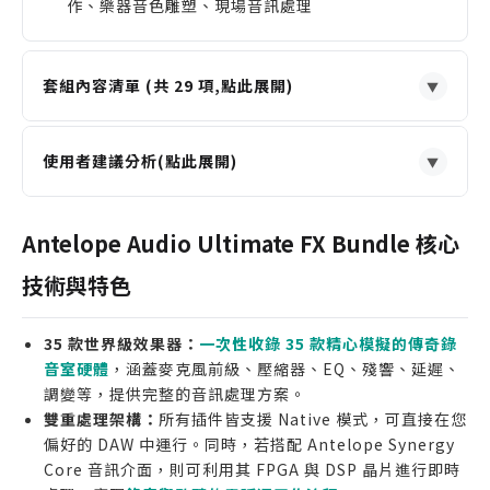
作、樂器音色雕塑、現場音訊處理
套組內容清單 (共 29 項,點此展開)
▼
VPA76
— 讓麥克風聲音更溫暖飽滿,有經典管機味
使用者建議分析(點此展開)
▼
Tubechild670
— 經典壓縮器,讓聲音更集中有力,有
老錄音室感
適合誰購買
Reel-To-Reel
— 模擬老錄音帶機,讓數位音色有溫
Antelope Synergy Core 介面用戶，希望最大化硬
Antelope Audio Ultimate FX Bundle 核心
暖類比感
體 DSP 效能，實現零延遲錄音與混音。
技術與特色
COMP-4K-STRIP
— 經典混音台通道條,讓聲音有英
追求經典類比音色的製作人與混音師，需要一套完整
國錄音室質感
且高品質的硬體模擬工具鏈。
35 款世界級效果器：
一次性收錄 35 款精心模擬的傳奇錄
剛建立工作室的創作者，希望以划算的套裝價格，一
BAE-1084
— 經典EQ,讓聲音低頻厚實,高頻滑順有質
音室硬體
，涵蓋麥克風前級、壓縮器、EQ、殘響、延遲、
次購足業界標準的壓縮、EQ 與效果器。
感
調變等，提供完整的音訊處理方案。
BBD-Chorus
— 經典吉他合唱效果,讓聲音更寬廣有
誰不適合購買
雙重處理架構：
所有插件皆支援 Native 模式，可直接在您
空間感
偏好的 DAW 中運行。同時，若搭配 Antelope Synergy
僅需單一或兩款特定效果器，不需完整套組的輕度使
Core 音訊介面，則可利用其 FPGA 與 DSP 晶片進行即時
用者。
Vari-Speed Tremolo
— 經典顫音效果,讓聲音有復