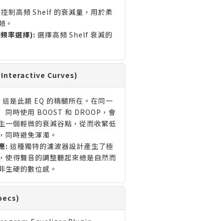
控制高頻 Shelf 的衰減量，用於柔
頻。
 (頻率選擇):
選擇高頻 Shelf 衰減的
eractive Curves)
:
這是此類 EQ 的精髓所在。在同一
同時使用 BOOST 和 DROOP，會
生一個輕微的衰減谷點，從而收緊低
，同時避免渾濁。
應:
這種獨特的濾波器設計產生了極
，使得聲音的調整聽起來總是自然而
非生硬的數位感。
ecs)