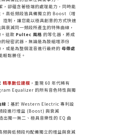
似簡潔，卻蘊含著極端的處理能力，同時能
。高低頻段皆具備獨立的 Boost（增
衰減）控制，讓您能以極具創意的方式快速
益與衰減同一頻段所產生的特殊曲線，
的。這款
Pultec 風格
的等化器，將成
缺的秘密武器，無論是為鼓組增添份
力，或是為整個混音進行最終的
母帶處
 都能輕鬆勝任。
：
精準數位建模
，重現 60 年代稀有
rogram Equalizer 的所有音色特性與獨
曲線：
基於 Western Electric 專利設
進行增益 (Boost) 與衰減
)，創造出獨一無二、極具音樂性的 EQ 曲
高頻與低頻段均配備獨立的增益與衰減