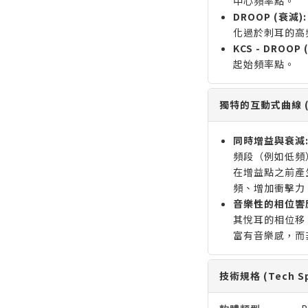
中心頻率點。
DROOP (衰減):
化過於刺耳的高
KCS - DROOP
起始頻率點。
獨特的互動式曲線 (Int
同時增益與衰減
頻段（例如低頻）
在增益點之前產
頻、增加衝擊力
音樂性的相位響
其悅耳的相位移
富有音樂感，而
技術規格 (Tech Sp