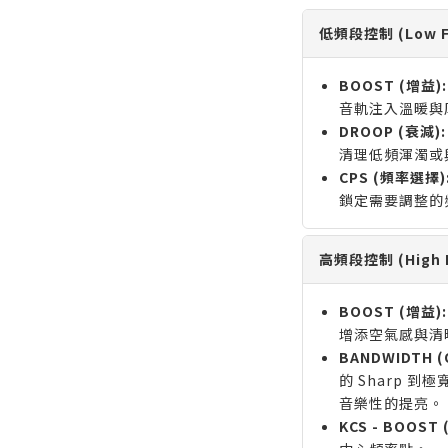
低頻段控制 (Low F
BOOST (增益):
音軌注入溫暖與
DROOP (衰減):
清理低頻渾濁或與
CPS (頻率選擇)
鎖定需要調整的
高頻段控制 (High F
BOOST (增益):
增添空氣感與清
BANDWIDTH (
的 Sharp 到
音樂性的提亮。
KCS - BOOST