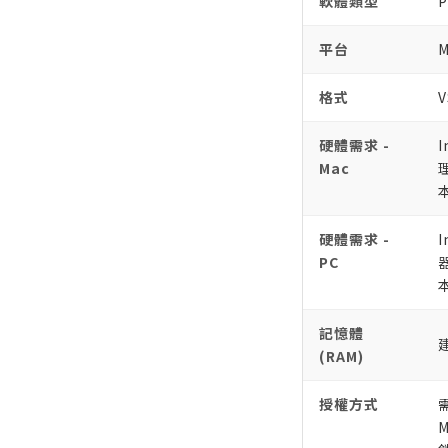
軟體類型
P
平台
M
格式
V
硬體需求 -
I
Mac
理
硬體需求 -
I
PC
器
記憶體
(RAM)
授權方式
需
M