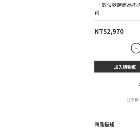
  ．數位軟體商品不適用於鑑賞期條款，恕無法進行退換
貨
NT$2,970
加入購物車
分享到
商品描述