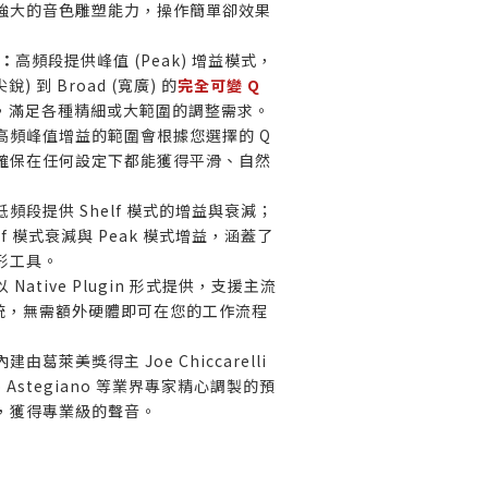
強大的音色雕塑能力，操作簡單卻效果
值：
高頻段提供峰值 (Peak) 增益模式，
銳) 到 Broad (寬廣) 的
完全可變 Q
，滿足各種精細或大範圍的調整需求。
高頻峰值增益的範圍會根據您選擇的 Q
確保在任何設定下都能獲得平滑、自然
低頻段提供 Shelf 模式的增益與衰減；
lf 模式衰減與 Peak 模式增益，涵蓋了
形工具。
以 Native Plugin 形式提供，支援主流
系統，無需額外硬體即可在您的工作流程
內建由葛萊美獎得主 Joe Chiccarelli
 Astegiano 等業界專家精心調製的預
，獲得專業級的聲音。