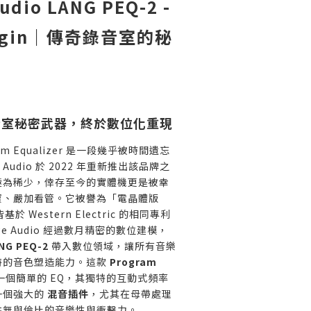
udio LANG PEQ-2 -
Plugin｜傳奇錄音室的秘
錄音室秘密武器，終於數位化重現
gram Equalizer 是一段幾乎被時間遺忘
e Audio 於 2022 年重新推出該品牌之
極為稀少，倖存至今的實體機更是被幸
寶、嚴加看管。它被譽為「電晶體版
於 Western Electric 的相同專利
ge Audio 經過數月精密的數位建模，
NG PEQ-2
帶入數位領域，讓所有音樂
特的音色塑造能力。這款
Program
個簡單的 EQ，其獨特的互動式頻率
一個強大的
混音插件
，尤其在母帶處理
供無與倫比的音樂性與衝擊力。