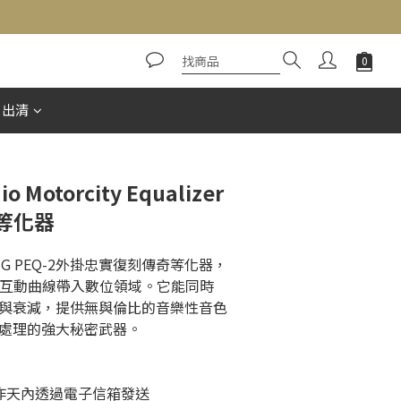
立即購買
惠出清
io Motorcity Equalizer
等化器
o LANG PEQ-2外掛忠實復刻傳奇等化器，
風格互動曲線帶入數位領域。它能同時
與衰減，提供無與倫比的音樂性音色
處理的強大秘密武器。
個工作天內透過電子信箱發送