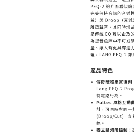
PEQ-2 的介面看
完美保持音訊的音樂性
益）與 Droop（
雕塑聲音，其同時增
是傳統 EQ 難以企及
為您音色庫中不可或
量、讓人聲更具穿透
理
，LANG PEQ-2
產品特色
傳奇硬體忠實復刻
Lang PEQ-2 P
特電路行為。
Pultec 風格互動
計，可同時對同一頻段
(Droop/Cut
線。
獨立雙頻段控制：