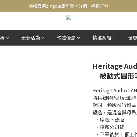
新會員送500！滿額最高回饋2000，刷卡最高12期零利率，馬上了解👉
結帳頁選zingala銀角零卡分期，輕鬆打包
新會員送500！滿額最高回饋2000，刷卡最高12期零利率，馬上了解👉
類
最新活動
軟體優惠
精選套組
優
Heritage Aud
｜被動式圖形
Heritage Audi
將其獨特Pultec
對同一頻段進行增益
塑造，是混音與母帶
  ．序號下載版
  ．授權公司貨
  ．下單後於 1 