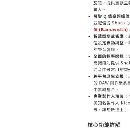
旋鈕，提供直觀且
驚人。
可變 Q 值高頻峰
並配備從 Sharp (尖
值 (Bandwidth)
智慧型增益響應：
值設定自動調整，
的聲音響應。
全面的頻率選擇：
高頻段則提供 She
混音中最常用的塑
跨平台原生支援：
的 DAW 與作業
中無縫整合。
專業製作人預設：
與知名製作人 Nico
設，讓您快速上手
核心功能詳解