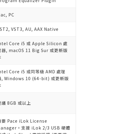
rogram Equalizer Plugin
ac, PC
ST2, VST3, AU, AAX Native
ntel Core i5 或 Apple Silicon 處
器, macOS 11 Big Sur 或更新版
本
ntel Core i5 或同等級 AMD 處理
, Windows 10 (64-bit) 或更新版
本
建議 8GB 或以上
要 Pace iLok License
anager。支援 iLok 2/3 USB 硬體