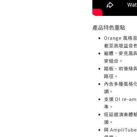
產品特色重點
Orange 
載至高增益音
箱體、麥克風
麥組合。
踏板、前後級
路徑。
內含多種風格
調。
支援 DI re
準。
低延遲演奏體
援。
與 AmpliT