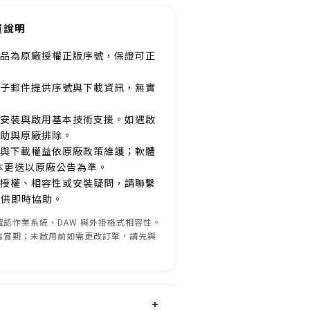
買說明
品為原廠授權正版序號，保證可正
子郵件提供序號與下載資訊，無實
安裝與啟用基本技術支援。如遇啟
助與原廠排除。
與下載權益依原廠政策維護；軟體
本更迭以原廠公告為準。
授權、相容性或安裝疑問，請聯繫
服提供即時協助。
認作業系統、DAW 與外掛格式相容性。
鑑賞期；未啟用前如需更改訂單，請先與