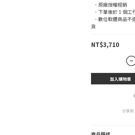
  ．原廠授權經銷
  ．下單後於 1 
  ．數位軟體商品不適用於鑑賞期條款，恕無法進行退換
貨
NT$3,710
加入購物車
分享到
商品描述