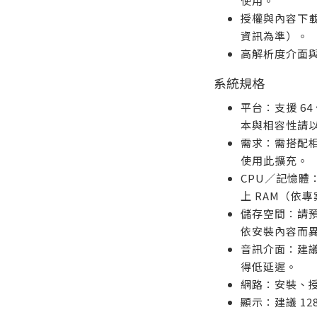
使用。
授權與內容下
資訊為準）。
高解析度介面
系統規格
平台：支援 64 
本與相容性請
需求：需搭配相容
使用此擴充。
CPU／記憶體：
上 RAM（依
儲存空間：請預
依安裝內容而
音訊介面：建議具備
得低延遲。
網路：安裝、
顯示：建議 128