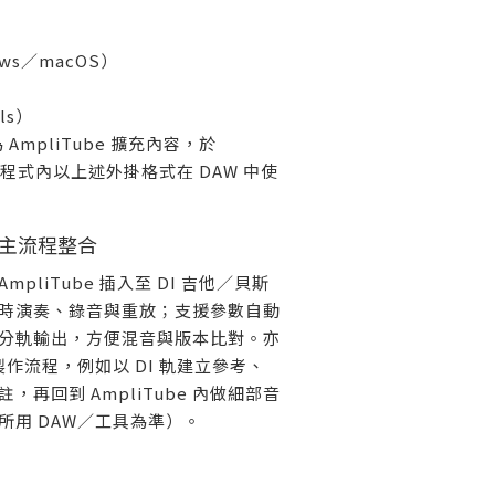
ows／macOS）
）
ls）
AmpliTube 擴充內容，於
e 主程式內以上述外掛格式在 DAW 中使
主流程整合
AmpliTube 插入至 DI 吉他／貝斯
時演奏、錄音與重放；支援參數自動
分軌輸出，方便混音與版本比對。亦
製作流程，例如以 DI 軌建立參考、
，再回到 AmpliTube 內做細部音
所用 DAW／工具為準）。