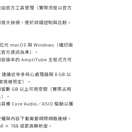
載由官方工具管理（實際流程以官方
與放大檢視，便於詳細控制與比較。
位元 macOS 與 Windows（確切版
以官方資訊為準）。
版本的 AmpliTube 主程式方可
建議近年多核心處理器與 8 GB 以
專案規模而定）。
留數 GB 以上可用空間（實際占用
異）。
 Core Audio／ASIO 驅動以獲
授權與內容下載需要網際網路連線。
0 × 768 或更高解析度。