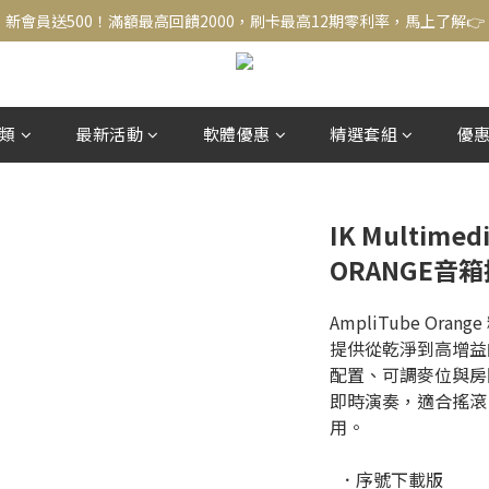
新會員送500！滿額最高回饋2000，刷卡最高12期零利率，馬上了解👉
新會員送500！滿額最高回饋2000，刷卡最高12期零利率，馬上了解👉
結帳頁選zingala銀角零卡分期，輕鬆打包
新會員送500！滿額最高回饋2000，刷卡最高12期零利率，馬上了解👉
類
最新活動
軟體優惠
精選套組
優
IK Multimed
ORANGE音
AmpliTube Or
提供從乾淨到高增益
配置、可調麥位與房間模
即時演奏，適合搖滾
用。
  ．序號下載版