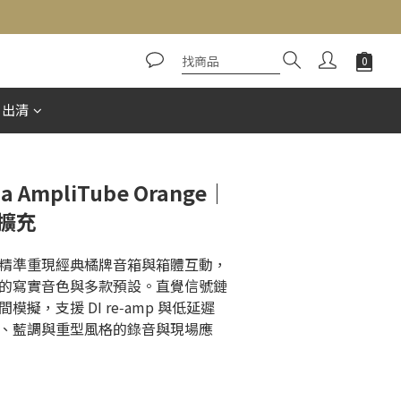
立即購買
惠出清
ia AmpliTube Orange｜
箱擴充
ange 精準重現經典橘牌音箱與箱體互動，
的寫實音色與多款預設。直覺信號鏈
擬，支援 DI re‑amp 與低延遲
、藍調與重型風格的錄音與現場應