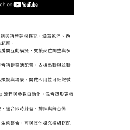
風格音箱與箱體建模擴充，涵蓋乾淨、過
色範圍。
與房間互動模擬，支援麥位調整與多
與音箱鏈靈活配置，支援串聯與並聯
化預設與場景，開啟即用並可細緻微
-amp 流程與參數自動化，混音塑形更精
驗，適合即時練習、排練與舞台備
ube 生態整合，可與其他擴充模組搭配