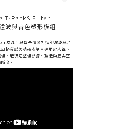
a T-RackS Filter
創意濾波與音色塑形模組
r Fusion 為混音與母帶情境打造的濾波與音
比風格質感與精確控制。適用於人聲、
處理，能快速整理頻譜、塑造動感與空
清晰度。