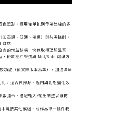
音色塑形，適用從單軌到母帶總線的多
（如高通、低通、帶通）與共鳴控制，
化質感
合宜的增益結構，快速取得理想聲音
便於左右聲道與 Mid/Side 處理方
 比較功能（依實際版本為準），加速決策
自動化，適合做掃頻、過門與動態變化效
參數指示，搭配輸入/輸出調整以維持
S 環境中鏈接其他模組，或作為單一插件載