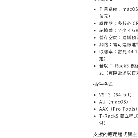
作業系統：macOS 1
位元）
處理器：多核心 CP
記憶體：至少 4 GB
儲存空間：建議預留
網路：需可連線進
取樣率：常見 44.
定）
若以 T-RackS 
式（實際需求以官
插件格式
VST3（64-bit）
AU（macOS）
AAX（Pro Tools
T-RackS 獨
供）
支援的應用程式與主