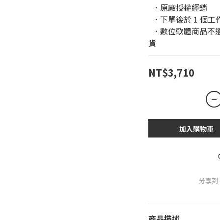
  ．原廠授權經銷 
  ．下單後於 1 
  ．數位軟體商品不適用於鑑賞期條款，恕無法進行退換
貨
NT$3,710
加入購物車
分享到
商品描述