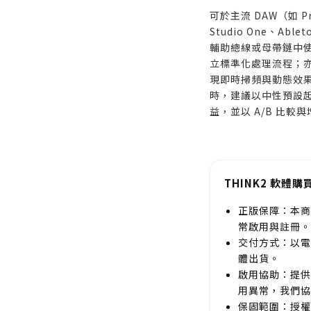
可於主流 DAW（如 Pro
Studio One、Abl
輔助總線或母帶鏈中使用
立標準化處理流程；亦
現即時掃頻與動態效果
時，建議以中性預設
益，並以 A/B 比
THINK2 軟體購
正版保障：本商
常啟用與註冊。
交付方式：以電
體出貨。
啟用協助：提供
用異常，我們協
保固範圍：授權