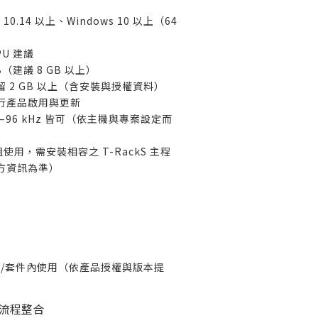
0.14 以上、Windows 10 以上（64
U 建議
（建議 8 GB 以上）
 2 GB 以上（含安裝與授權資料）
行產品啟用與更新
1–96 kHz 皆可（依主機與專案設定而
模組使用，需安裝相容之 T-RackS 主程
方資訊為準）
）
立程式/套件內使用（依產品授權與版本提
流程整合