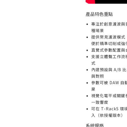
產品特色重點
專注於創意濾波與
種場景
提供常見濾波模式
便於精準切削或強
直覺式參數配置與
支援立體聲工作流程，
式
內建預設與 A/B
與對照
參數可被 DAW 
果
視覺化電平或關鍵
一致響度
可在 T-Rack
入（依授權版本）
系統規格