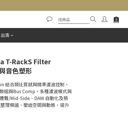
立即購買
惠出清
a T-RackS Filter
濾波與音色塑形
r Fusion 結合類比質感與精準濾波控制，
組與Bus Comp。多種濾波模式與
/Mid-Side、DAW 自動化及預
快速整理頻譜、塑造空間與動態，提升