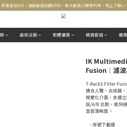
新會員送500！滿額最高回饋2000，刷卡最高12期零利率，馬上了解👉
新會員送500！滿額最高回饋2000，刷卡最高12期零利率，馬上了解👉
結帳頁選zingala銀角零卡分期，輕鬆打包
新會員送500！滿額最高回饋2000，刷卡最高12期零利率，馬上了解👉
類
最新活動
軟體優惠
精選套組
優
IK Multimedi
Fusion｜
T-RackS Filte
適合人聲、合成器、鼓
視覺化介面，支援立體聲
設/A/B 比較，能
混音清晰度。
  ．序號下載版 