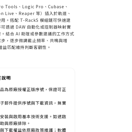
 Tools、Logic Pro、Cubase、
eton Live、Reaper 等）插入於軌道、
。搭配 T-RackS 模組鏈可快速建
可透過 DAW 自動化或控制器映射實
。結合 AI 助理或參數建議的工作方式
起步，逐步微調截止頻率、共鳴與增
較與增益匹配維持判斷客觀性。
買說明
品為原廠授權正版序號，保證可正
子郵件提供序號與下載資訊，無實
安裝與啟用基本技術支援。如遇啟
助與原廠排除。
與下載權益依原廠政策維護；軟體