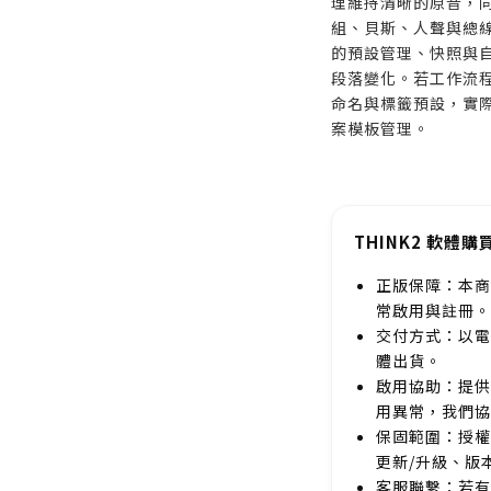
理維持清晰的原音，同時
組、貝斯、人聲與總線
的預設管理、快照與
段落變化。若工作流程
命名與標籤預設，實際
案模板管理。
THINK2 軟體購
正版保障：本商
常啟用與註冊。
交付方式：以電
體出貨。
啟用協助：提供
用異常，我們協
保固範圍：授權
更新/升級、版
客服聯繫：若有