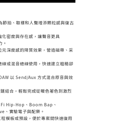
美學，為節拍、取樣和人聲增添顆粒感與復古
強化密度與存在感，讓聲音更具
力。
位元深度感的降質效果，營造磁帶、采
總線或混音總線使用，快速建立粗糙卻
AW 以 Send/Aux 方式混合原音與效
波鏈結合，輕鬆完成從暖色著色到激烈
 Hip‑Hop、Boom Bap、
wave、實驗電子與配樂。
為工程模板或預設，便於專案間快速復用