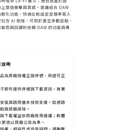
增添 Lo‑Fi 層次；適合放置於鼓
上塑造衝擊與質感。建議結合 DAW
自動化功能，快速比較設定並精準寫入
包含 AI 助理，可用於產生參數起點、
套用與回調則依賴 DAW 的功能與專
買說明
品為原廠授權正版序號，保證可正
子郵件提供序號與下載資訊，無實
安裝與啟用基本技術支援。如遇啟
助與原廠排除。
與下載權益依原廠政策維護；軟體
本更迭以原廠公告為準。
授權、相容性或安裝疑問，請聯繫