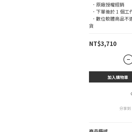
  ．原廠授權經銷 
  ．下單後於 1 
  ．數位軟體商品不適用於鑑賞期條款，恕無法進行退換
貨
NT$3,710
加入購物車
分享到
商品描述