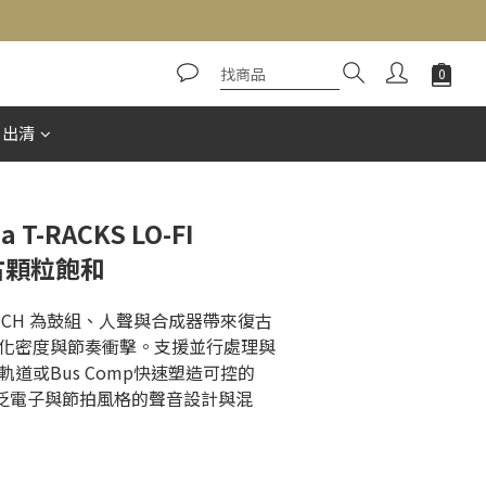
立即購買
惠出清
a T-RACKS LO-FI
古顆粒飽和
I PUNCH 為鼓組、人聲與合成器帶來復古
化密度與節奏衝擊。支援並行處理與
道或Bus Comp快速塑造可控的 
合廣泛電子與節拍風格的聲音設計與混