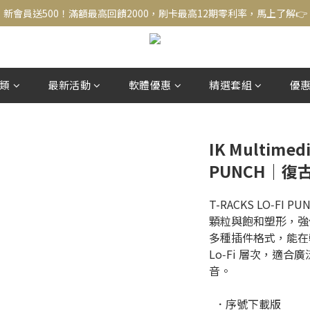
新會員送500！滿額最高回饋2000，刷卡最高12期零利率，馬上了解👉
新會員送500！滿額最高回饋2000，刷卡最高12期零利率，馬上了解👉
結帳頁選zingala銀角零卡分期，輕鬆打包
新會員送500！滿額最高回饋2000，刷卡最高12期零利率，馬上了解👉
類
最新活動
軟體優惠
精選套組
優
IK Multimedi
PUNCH｜復
T-RACKS LO‑F
顆粒與飽和塑形，強
多種插件格式，能在軌
Lo‑Fi 層次，適
音。
  ．序號下載版 