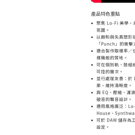
產品特色重點
聚焦 Lo‑Fi 
氛圍。
以飽和與失真塑形
「Punch」的衝擊
適合製作取樣率／
樣機般的質地。
可在個別軌、鼓組
可控的層次。
並行處理友善：於 D
果，維持清晰度。
與 EQ、壓縮、濾
破音的聲音設計。
適用風格廣泛：Lo‑Fi
House、Synth
可於 DAW 儲存
設定。