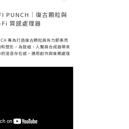
O-FI PUNCH｜復古顆粒與
‑Fi 質感處理器
 PUNCH 專為打造復古顆粒與有力節奏而
飽和塑形，為鼓組、人聲與合成器帶來
力的混音存在感，適用創作與後期處理
。