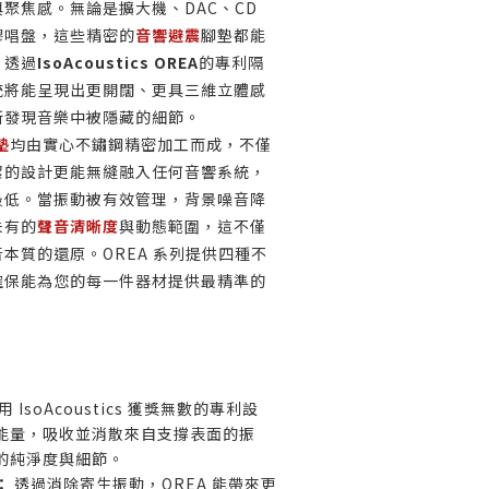
聚焦感。無論是擴大機、DAC、CD
膠唱盤，這些精密的
音響避震
腳墊都能
。透過
IsoAcoustics OREA
的專利隔
統將能呈現出更開闊、更具三維立體感
新發現音樂中被隱藏的細節。
墊
均由實心不鏽鋼精密加工而成，不僅
潔的設計更能無縫融入任何音響系統，
最低。當振動被有效管理，背景噪音降
未有的
聲音清晰度
與動態範圍，這不僅
本質的還原。OREA 系列提供四種不
確保能為您的每一件器材提供最精準的
 IsoAcoustics 獲獎無數的專利設
能量，吸收並消散來自支撐表面的振
的純淨度與細節。
：
透過消除寄生振動，OREA 能帶來更