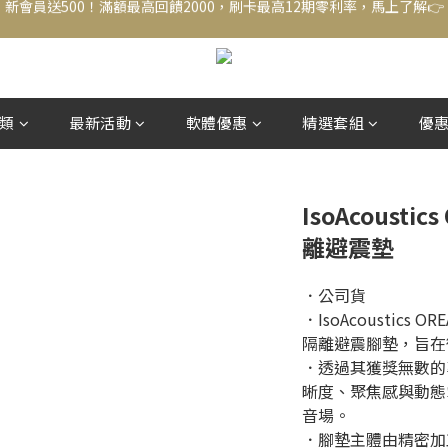
新會員送500！滿額最高回饋2000，刷卡最高12期零利率，馬上了解👉
結帳頁選zingala銀角零卡分期，輕鬆打包
新會員送500！滿額最高回饋2000，刷卡最高12期零利率，馬上了解👉
類
最新活動
軟體優惠
精選套組
優
IsoAcousti
離避震墊
．公司貨
．IsoAcoustic
隔離避震腳墊，旨在
．透過其獲獎無數的
晰度、聚焦感與動態
音場。
．腳墊主體由精密加