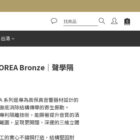
立即購買
惠出清
cs OREA Bronze｜聲學隔
s OREA 系列是專為高保真音響器材設計的
徹底消除結構傳導的寄生振動。
專利隔離技術，能顯著提升音質的清
範圍，呈現更開闊、深邃的三維立體
工的實心不鏽鋼打造，結構堅固耐