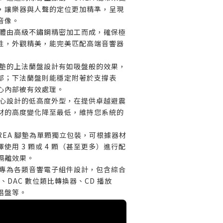
，讓樂器與人聲的定位更加精準，呈現
音像。
體由高級不鏽鋼精密加工而成，確保極
性，外觀精美，能完美匹配高端音響器
墊的上法蘭盤設計有如吸盤般的效果，
部；下法蘭盤則能穩定附著於支撐表
心內部被有效處理。
心設計的低高度外型，在提供卓越避震
材的高度變化降至最低，維持您系統的
REA 腳墊為單顆獨立包裝，可根據器材
使用 3 顆或 4 顆（甚至更多）進行配
隔離效果。
專為各類音響電子組件設計，包含綜合
、DAC 數位類比轉換器、CD 播放
唱盤等。