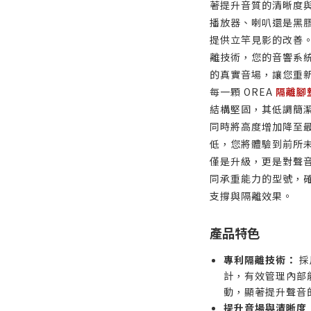
著提升音質的清晰度與
播放器、喇叭還是黑
提供立竿見影的改善
離技術，您的音響系
的真實音場，讓您重
每一顆 OREA
隔離腳
結構堅固，其低調簡
同時將高度增加降至
低，您將體驗到前所
僅是升級，更是對聲音
同承重能力的型號，
支撐與隔離效果。
產品特色
專利隔離技術：
採用
計，有效管理內部
動，顯著提升聲音
提升音場與清晰度