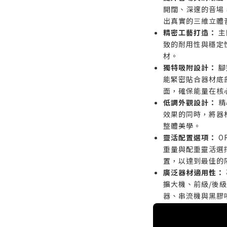
開闊、深邃的音場
出真實的三維立體
精密工藝打造：
主
致的耐用性與穩定
材。
獨特吸附設計：
腳
能緊密貼合器材底
面，確保能量在核
低調外觀設計：
精
效果的同時，將器
整體美學。
靈活配置選項：
O
重量與配重靈活選擇
置，以達到最佳的
廣泛器材適用性：
擴大機、前級/後級
器、串流機與黑膠