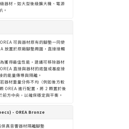
級器材，如大型後級擴大機、電源
叭。
OREA 可與器材原有的腳墊一同使
EA 放置於原廠腳墊周圍，直接接觸
為獲得最佳性能，建議可移除器材
OREA 直接與器材的底盤或基座接
接的能量傳導與隔離。
若器材重量分佈不均（例如後方較
顆 OREA 進行配置，將 2 顆置於後
置於前方中央，以確保穩定與平衡。
cs) - OREA Bronze
高保真音響器材隔離腳墊