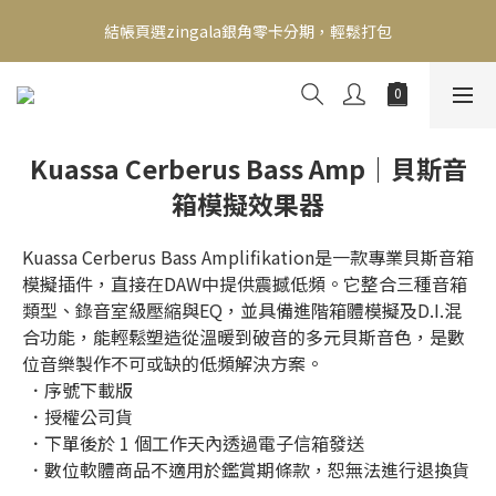
新會員送500！滿額最高回饋2000，刷卡最高12期零利率，馬上了
結帳頁選zingala銀角零卡分期，輕鬆打包
解👉
新會員送500！滿額最高回饋2000，刷卡最高12期零利率，馬上了
解👉
Kuassa Cerberus Bass Amp｜貝斯音
箱模擬效果器
Kuassa Cerberus Bass Amplifikation是一款專業貝斯音箱
模擬插件，直接在DAW中提供震撼低頻。它整合三種音箱
類型、錄音室級壓縮與EQ，並具備進階箱體模擬及D.I.混
合功能，能輕鬆塑造從溫暖到破音的多元貝斯音色，是數
位音樂製作不可或缺的低頻解決方案。
 ．序號下載版
 ．授權公司貨
 ．下單後於 1 個工作天內透過電子信箱發送
 ．數位軟體商品不適用於鑑賞期條款，恕無法進行退換貨