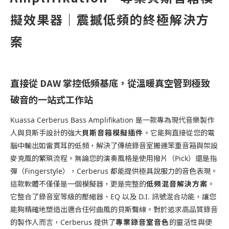
擬效果器｜震撼低頻的終極解決方
案
直接從 DAW 掌控低頻基底，從溫暖真空管到極致
破音的一站式工作站
Kuassa Cerberus Bass Amplifikation 是一款專為現代音樂製作
貝斯音箱模擬插件
人與貝斯手設計的強大
。它能夠直接從您的電
腦中輸出如雷貫耳的低頻，解決了傳統錄音室搬運笨重音箱與架設
麥克風的繁瑣流程。無論您的演奏風格是使用撥片（Pick）還是指
彈（Fingerstyle），Cerberus 都能提供極具說服力的音色表現。
低頻混音解決方案
這款軟體不僅僅是一個模擬器，更是完整的
。
它整合了錄音室等級的壓縮器、EQ 以及 D.I. 訊號混合功能，讓您
能夠精確地塑造出適合任何曲風的貝斯聲線。對於追求高品質錄音
專業錄音室音色
的製作人而言，Cerberus 提供了
的靈活性與便