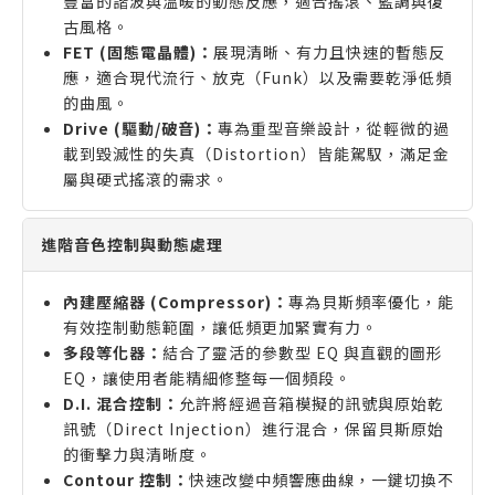
豐富的諧波與溫暖的動態反應，適合搖滾、藍調與復
古風格。
FET (固態電晶體)：
展現清晰、有力且快速的暫態反
應，適合現代流行、放克（Funk）以及需要乾淨低頻
的曲風。
Drive (驅動/破音)：
專為重型音樂設計，從輕微的過
載到毀滅性的失真（Distortion）皆能駕馭，滿足金
屬與硬式搖滾的需求。
進階音色控制與動態處理
內建壓縮器 (Compressor)：
專為貝斯頻率優化，能
有效控制動態範圍，讓低頻更加緊實有力。
多段等化器：
結合了靈活的參數型 EQ 與直觀的圖形
EQ，讓使用者能精細修整每一個頻段。
D.I. 混合控制：
允許將經過音箱模擬的訊號與原始乾
訊號（Direct Injection）進行混合，保留貝斯原始
的衝擊力與清晰度。
Contour 控制：
快速改變中頻響應曲線，一鍵切換不