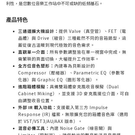
利性，是您數位音樂工作站中不可或缺的低頻基石。
產品特色
三通道擴大機設計：
提供 Valve（真空管）、FET（電
晶體）與 Drive（破音）三種截然不同的音箱類型，涵
蓋從復古溫暖到現代極致的音色需求。
直觀單一介面：
所有參數調整皆在單一視窗中完成，無
需繁瑣的頁面切換，大幅提升工作效率。
全方位音色塑形：
內建專為貝斯設計的
Compressor（壓縮器）、Parametric EQ（參數等
化器）與 Graphic EQ（圖形等化器）。
進階箱體模擬：
具備雙箱體麥克風收音模擬（Dual
Cabinet Miking），並支援 3D 麥克風擺位介面，可自
由調整收音位置。
外部 IR 載入功能：
支援載入第三方 Impulse
Response (IR) 檔案，無限擴充您的箱體音色庫（適用
於 VST/VST3/AU/AAX 版本）。
混音必備工具：
內建 Noise Gate（噪音閘）與