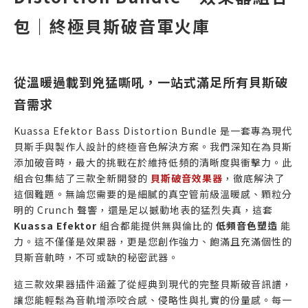
包｜終極貝斯破音軍火庫
從溫暖過載到兇猛嘶吼，一站式滿足所有貝斯破
音需求
Kuassa Efektor Bass Distortion Bundle 是一套專為現代
貝斯手與製作人設計的終極音色解決方案。我們深知在為貝斯
添加破音時，最大的挑戰在於維持低頻的清晰度與衝擊力。此
組合包集結了三款全新開發的
貝斯破音效果器
，徹底解決了
這個難題。無論您需要的是細膩的真空管前級溫暖感、顆粒分
明的 Crunch 聲響，還是足以撼動地表的猛烈失真，這套
Kuassa Efektor
組合都能提供無與倫比的
低頻音色塑造
能
力。這不僅僅是效果器，更是您創作強力、飽滿且充滿個性的
貝斯音軌時，不可或缺的秘密武器。
這三款效果器插件涵蓋了從經典到現代的完整貝斯破音訊譜，
讓您能輕鬆為音軌增添咬合感、侵略性與扎實的份量感。每一