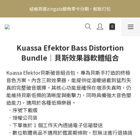
新會員送500！滿額最高回饋2000，刷卡最高12期零利率，馬上了
結帳頁選zingala銀角零卡分期，輕鬆打包
解👉
新會員送500！滿額最高回饋2000，刷卡最高12期零利率，馬上了
解👉
Kuassa Efektor Bass Distortion
Bundle｜貝斯效果器軟體組合
Kuassa Efektor貝斯破音組合包，專為貝斯手打造的終極
音色方案。內含三款效果器，能提供從溫暖過載到猛烈失
真的完整破音選擇。其核心功能是確保在增添失真時，仍
能維持貝斯低頻的清晰度與衝擊力，同時具備強大音色塑
造能力，適用於各種低頻樂器。
 ．序號下載版
 ．授權公司貨
 ．下單後於 1 個工作天內透過電子信箱發送
 ．數位軟體商品不適用於鑑賞期條款，恕無法進行退換貨