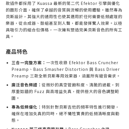
款插件都採用了 Kuassa 最新的第二代 Efektor 引擎與優化
的圖形介面，確保了卓越的音質與流暢的使用體驗。雖然專為
貝斯設計，其強大的通用性也使其適用於任何需要低頻處理的
樂器，從合成器、鼓組甚至到人聲，都能發揮驚人效果。以極
具吸引力的組合包價格，一次擁有塑造完美貝斯音色的所有工
具。
產品特色
三合一完整方案：
一次性收錄 Efektor Bass Cruncher
Preamp、Bass Smasher Distortion 與 Bass Driver
Preamp 三款全新貝斯專用效果器，涵蓋所有破音需求。
廣泛音色頻譜：
從微妙的真空管飽和度、清脆的過載，到
厚重如牆的 Fuzz 與高增益失真，提供極大的音色調整範
圍。
專為低頻優化：
特別針對貝斯吉他的頻率特性進行開發，
確保在增加失真的同時，絕不犧牲寶貴的低頻清晰度與動
態。