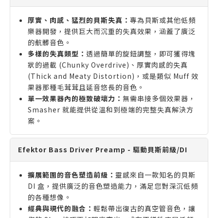
厚實、肉感、猛烈的貝斯失真：
專為貝斯或其他低頻
樂器開發，提供巨大而沉重的失真效果，涵蓋了廣泛
的骯髒音色。
多樣的失真類型：
透過簡單的旋鈕調整，即可獲得塊
狀的過載 (Chunky Overdrive)、厚實肉感的失真
(Thick and Meaty Distortion)，或是類似 Muff 效
果器那種毛茸茸且延音悠長的音色。
單一效果器內的極致破壞力：
無需串接多個效果器，
Smasher 就能提供從溫和到極端的完整失真解決方
案。
Efektor Bass Driver Preamp - 驅動貝斯前級/DI
擴展範圍的音色塑造前級：
靈感來自一款知名的貝斯
DI 盒，提供廣泛的音色塑造能力，滿足您對深沉低頻
的各種想像。
經典與現代的融合：
輕鬆帶出復古的真空管音色，讓