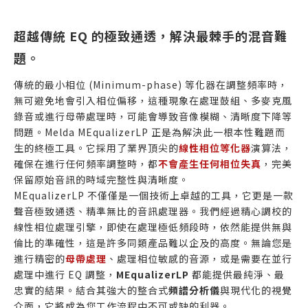
超越傳統 EQ 的極致通透，解決最棘手的混音難
題。
傳統的最小相位 (Minimum-phase) 等化器在調整頻率時，
無可避免地會引入相位偏移，這種現象在處理鼓組、多麥克風
錄音或進行母帶處理時，可能會導致音像模糊、清晰度下降等
問題。Melda MEqualizerLP 正是為解決此一根本性難題而
生的終極工具。它採用了業界頂尖的
線性相位等化器
演算法，
確保在進行任何頻率調整時，都
不會產生任何相位失真
，完美
保留原始音訊的時域完整性與清晰度。
MEqualizerLP 不僅僅是一個技術上卓越的工具，它更是一款
聲音極致通透、精準無比的音訊處理器。我們經過精心調校的
線性相位處理引擎，即使在處理極低頻段時，依然能提供無與
倫比的準確性，這是許多同類產品難以企及的高度。無論您是
進行精密的
母帶處理
、處理相位敏感的音源，或是需要在並行
處理中進行 EQ 調整，
MEqualizerLP
都能提供最純淨、最
忠實的結果。結合其強大的整合式
頻譜分析儀
與現代化的視覺
介面，它將成為您工作流程中不可或缺的利器。