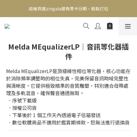
新會員送500！滿額最高回饋2000，刷卡最高12期零利率，馬上了
結帳頁選zingala銀角零卡分期，輕鬆打包
解👉
新會員送500！滿額最高回饋2000，刷卡最高12期零利率，馬上了
解👉
Melda MEqualizerLP｜音訊等化器插
件
Melda MEqualizerLP是頂級線性相位等化器，核心功能在
於消除頻率調整時的相位失真，完美保留音訊時域完整性
與清晰度。它提供極致精準的音質雕塑，特別適合母帶處
理及多軌混音，確保聲音通透無瑕。
 ．序號下載版
 ．授權公司貨
 ．下單後於 1 個工作天內透過電子信箱發送
 ．數位軟體商品不適用於鑑賞期條款，恕無法進行退換貨