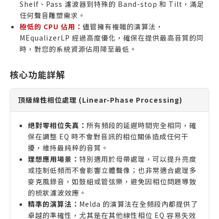
Shelf、Pass 濾波器到特殊的 Band-stop 和 Tilt，滿足
任何聲音雕塑需求。
極低的 CPU 佔用：
儘管擁有複雜的演算法，
MEqualizerLP 經過高度優化，確保在提供最高音質的同
時，對您的系統資源佔用降至最低。
核心功能詳解
頂級線性相位處理 (Linear-Phase Processing)
絕對零相位失真：
所有頻段的延遲時間完全相同，確
保在調整 EQ 時不會對音訊的相位關係造成任何干
擾，維持最純粹的音質。
理想應用場景：
特別適用於母帶處理，可以提升亮度
或控制低頻而不會影響立體聲像；也非常適合處理多
麥克風錄音，如鼓組或管弦樂，避免因相位問題導致
的梳狀濾波效應。
精準的演算法：
Melda 的演算法在全頻段內都提供了
卓越的準確性，尤其是在其他線性相位 EQ 容易失效