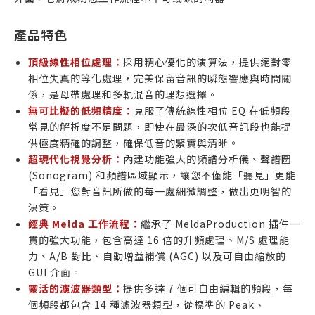
產品特色
頂級線性相位處理：
採用精心優化的演算法，提供絕對零
相位失真的等化處理，完美保留音訊的瞬態響應與時間關
係，是母帶處理和多軌混音的理想選擇。
無可比擬的低頻精度：
克服了傳統線性相位 EQ 在低頻段
常見的解析度不足問題，即使在最深的次低音訊段也能提
供極度精確的調整，確保低音的緊實與清晰。
超現代化視覺分析：
內建功能強大的頻譜分析儀、聲譜圖
(Sonogram) 和頻譜區域顯示，讓您不僅能「聽見」更能
「看見」您對音訊所做的每一處細微調整，做出更明智的
決策。
經典 Melda 工作流程：
繼承了 MeldaProduction 插件一
貫的強大功能，包含高達 16 倍的升頻處理、M/S 處理能
力、A/B 對比、自動增益補償 (AGC) 以及可自由縮放的
GUI 介面。
靈活的濾波器類型：
提供多達 7 個可自由編輯的頻段，每
個頻段都包含 14 種濾波器類型，從標準的 Peak、