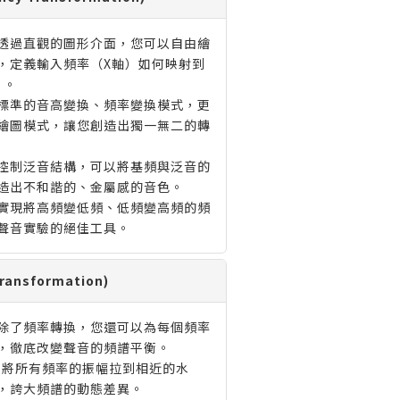
透過直觀的圖形介面，您可以自由繪
，定義輸入頻率（X軸）如何映射到
）。
標準的音高變換、頻率變換模式，更
繪圖模式，讓您創造出獨一無二的轉
控制泛音結構，可以將基頻與泛音的
造出不和諧的、金屬感的音色。
實現將高頻變低頻、低頻變高頻的頻
聲音實驗的絕佳工具。
ransformation)
除了頻率轉換，您還可以為每個頻率
，徹底改變聲音的頻譜平衡。
：
將所有頻率的振幅拉到相近的水
，誇大頻譜的動態差異。