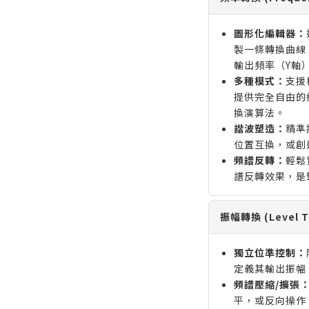
圖形化編輯器：
製一條轉換曲線
輸出頻率（Y軸
多種模式：
支援
提供完全自由的
換演算法。
諧波塑造：
精準
位置互換，或創
頻譜反轉：
輕鬆
譜反轉效果，是
振幅轉換 (Level T
獨立位準控制：
定義其輸出振幅
頻譜壓縮/擴張
平，或反向操作