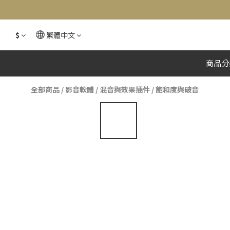
$
繁體中文
商品分
全部商品
/
影音軟體
/
混音與效果插件
/
飽和度與破音