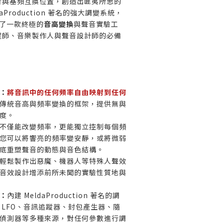
音與基頻互換位置，創造出匪夷所思的
aProduction 著名的強大調變系統，
成為了一款終極的
音高變換
與聲音實驗工
程師、音樂製作人與聲音設計師的必備
：
將音訊中的任何頻率自由映射到任何
傳統音高與頻率變換的框架，提供無與
度。
不僅能改變頻率，更能獨立控制每個頻
您可以將響亮的頻率變安靜，或將微弱
底重塑聲音的動態與音色結構。
輕鬆製作出惡魔、機器人等特殊人聲效
音效設計增添前所未聞的實驗性質地與
：
內建 MeldaProduction 著名的調
 LFO、音訊追蹤器、封包產生器、隨
偵測器等多種來源，對任何參數進行調