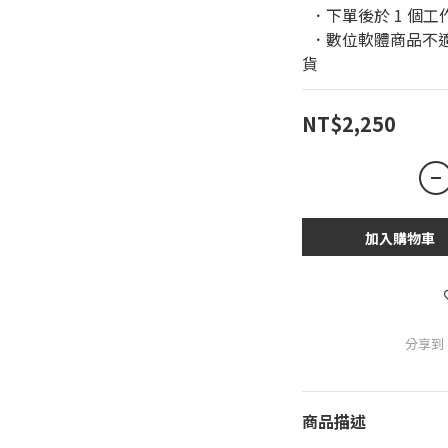
  ．下單後於 1 
  ．數位軟體商品不適用於鑑賞期條款，恕無法進行退換
貨
NT$2,250
加入購物車
分享到
商品描述