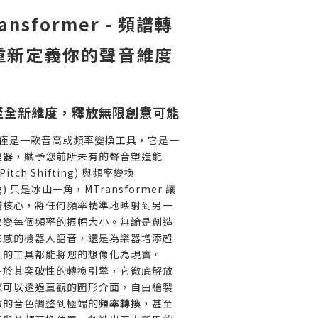
ansformer - 頻譜轉
重新定義你的聲音維度
至全新維度，釋放無限創意可能
r 不僅僅是一款音高或頻率變換工具，它是一
理器
，賦予您前所未有的聲音塑造能
tch Shifting) 與頻率變換
ting) 只是冰山一角，MTransformer 讓
譜核心，將任何頻率精準地映射到另一
改變每個頻率的振幅大小。無論是創造
來感的機器人語音，還是為樂器增添超
大的工具都能將您的想像化為現實。
在於其突破性的轉換引擎，它徹底解放
您可以透過直觀的圖形介面，自由繪製
微的音色調整到極端的
頻率轉換
，甚至