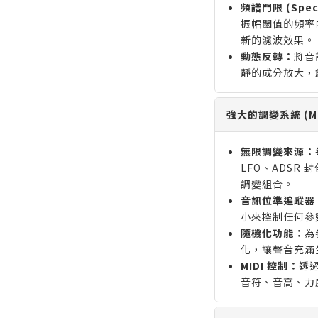
頻譜門限 (Spect
振幅閾值的頻率
新的濾波效果。
動態反轉：
將音
靜的成分放大，
強大的調變系統 (Mod
無限調變來源：
LFO、ADSR
調變組合。
音訊位準追蹤器
小來控制任何參
隨機化功能：
為
化，讓聲音充滿
MIDI 控制：
透過
音符、音高、力