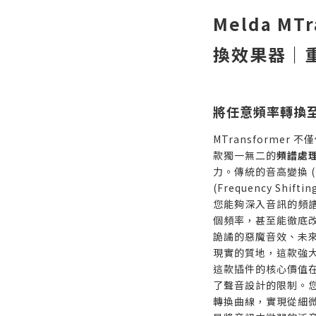
Melda MTr
換效果器｜
將任意頻率轉換
MTransforme
款獨一無二的
頻譜處
力。傳統的音高變換 (Pi
(Frequency Shif
您能夠深入音訊的頻
個頻率，甚至能徹底
詭譎的惡魔音效、未
現實的質地，這款強
這款插件的核心價值
了聲音設計的限制。
轉換曲線，實現從細