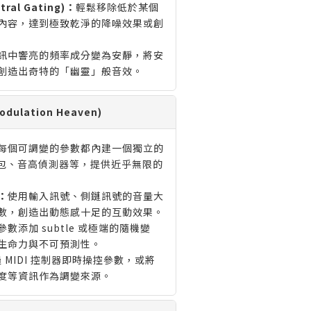
ral Gating)：
輕鬆移除低於某個
內容，達到極致乾淨的降噪效果或創
訊中響亮的頻率成分變為安靜，將安
創造出奇特的「幽靈」般音效。
ulation Heaven)
每個可調變的參數都內建一個獨立的
 封包、音高偵測器等，提供近乎無限的
：
使用輸入訊號、側鏈訊號的音量大
數，創造出動態感十足的互動效果。
參數添加 subtle 或極端的隨機變
生命力與不可預測性。
 MIDI 控制器即時操控參數，或將
度等資訊作為調變來源。