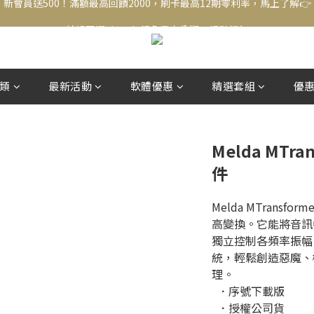
新會員送500！滿額最高回饋2000，刷卡最高12期零利率，馬上了解👉
結帳頁選zingala銀角零卡分期，輕鬆打包
新會員送500！滿額最高回饋2000，刷卡最高12期零利率，馬上了解👉
類
最新活動
軟體優惠
精選套組
優
Melda MTr
件
Melda MTrans
高變換。它能將音訊
獨立控制各頻率振幅
統，輕鬆創造惡魔、
理。
  ．序號下載版
  ．授權公司貨