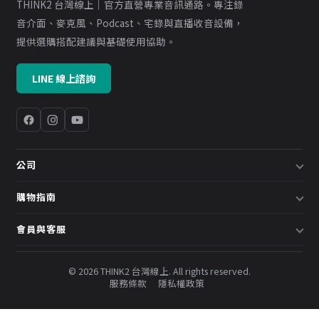
THINK2 台灣線上｜官方直營專業音訊通路。專注錄
音介面、麥克風、Podcast、宅錄與直播收音設備，
提供選購搭配建議與基礎使用協助。
LINE 線上諮詢
公司
關於我們
購物指南
企業採購／系統方案
配送說明
會員與客服
預約諮詢
退換貨政策
會員中心
部落格
發票說明
© 2026 THINK2 台灣線上. All rights reserved.
訂單查詢
服務條款
隱私權政策
購物金與會員點數
聯絡我們
常見問題