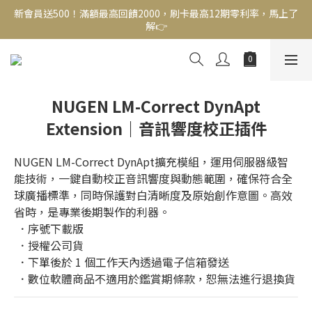
新會員送500！滿額最高回饋2000，刷卡最高12期零利率，馬上了
新會員送500！滿額最高回饋2000，刷卡最高12期零利率，馬上了
解👉
解👉
結帳頁選zingala銀角零卡分期，輕鬆打包
新會員送500！滿額最高回饋2000，刷卡最高12期零利率，馬上了
NUGEN LM-Correct DynApt
解👉
Extension｜音訊響度校正插件
NUGEN LM-Correct DynApt擴充模組，運用伺服器級智
能技術，一鍵自動校正音訊響度與動態範圍，確保符合全
球廣播標準，同時保護對白清晰度及原始創作意圖。高效
省時，是專業後期製作的利器。
 ．序號下載版
 ．授權公司貨
 ．下單後於 1 個工作天內透過電子信箱發送
 ．數位軟體商品不適用於鑑賞期條款，恕無法進行退換貨