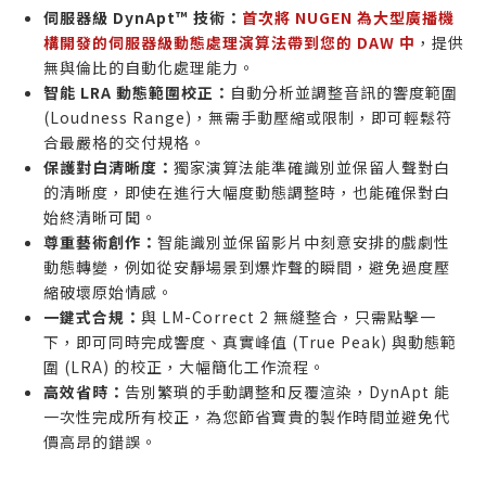
伺服器級 DynApt™ 技術：
首次將 NUGEN 為大型廣播機
構開發的伺服器級動態處理演算法帶到您的 DAW 中
，提供
無與倫比的自動化處理能力。
智能 LRA 動態範圍校正：
自動分析並調整音訊的響度範圍
(Loudness Range)，無需手動壓縮或限制，即可輕鬆符
合最嚴格的交付規格。
保護對白清晰度：
獨家演算法能準確識別並保留人聲對白
的清晰度，即使在進行大幅度動態調整時，也能確保對白
始終清晰可聞。
尊重藝術創作：
智能識別並保留影片中刻意安排的戲劇性
動態轉變，例如從安靜場景到爆炸聲的瞬間，避免過度壓
縮破壞原始情感。
一鍵式合規：
與 LM-Correct 2 無縫整合，只需點擊一
下，即可同時完成響度、真實峰值 (True Peak) 與動態範
圍 (LRA) 的校正，大幅簡化工作流程。
高效省時：
告別繁瑣的手動調整和反覆渲染，DynApt 能
一次性完成所有校正，為您節省寶貴的製作時間並避免代
價高昂的錯誤。