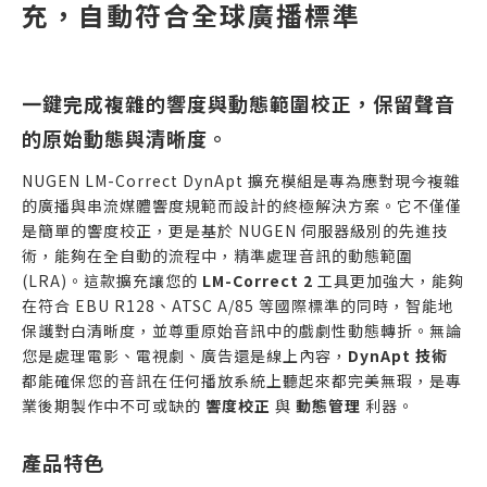
充，自動符合全球廣播標準
一鍵完成複雜的響度與動態範圍校正，保留聲音
的原始動態與清晰度。
NUGEN LM-Correct DynApt 擴充模組是專為應對現今複雜
的廣播與串流媒體響度規範而設計的終極解決方案。它不僅僅
是簡單的響度校正，更是基於 NUGEN 伺服器級別的先進技
術，能夠在全自動的流程中，精準處理音訊的動態範圍
(LRA)。這款擴充讓您的
LM-Correct 2
工具更加強大，能夠
在符合 EBU R128、ATSC A/85 等國際標準的同時，智能地
保護對白清晰度，並尊重原始音訊中的戲劇性動態轉折。無論
您是處理電影、電視劇、廣告還是線上內容，
DynApt 技術
都能確保您的音訊在任何播放系統上聽起來都完美無瑕，是專
業後期製作中不可或缺的
響度校正
與
動態管理
利器。
產品特色