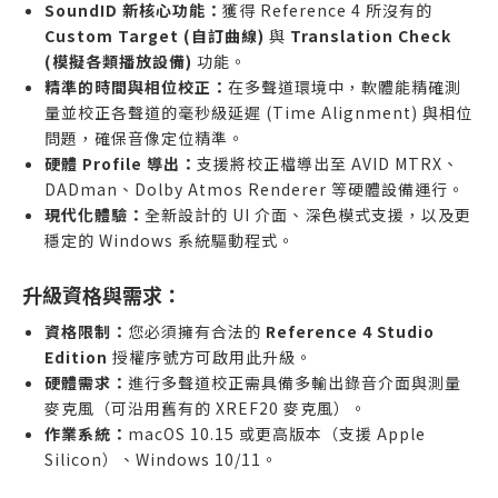
SoundID 新核心功能：
獲得 Reference 4 所沒有的
Custom Target (自訂曲線)
與
Translation Check
(模擬各類播放設備)
功能。
精準的時間與相位校正：
在多聲道環境中，軟體能精確測
量並校正各聲道的毫秒級延遲 (Time Alignment) 與相位
問題，確保音像定位精準。
硬體 Profile 導出：
支援將校正檔導出至 AVID MTRX、
DADman、Dolby Atmos Renderer 等硬體設備運行。
現代化體驗：
全新設計的 UI 介面、深色模式支援，以及更
穩定的 Windows 系統驅動程式。
升級資格與需求：
資格限制：
您必須擁有合法的
Reference 4 Studio
Edition
授權序號方可啟用此升級。
硬體需求：
進行多聲道校正需具備多輸出錄音介面與測量
麥克風（可沿用舊有的 XREF20 麥克風）。
作業系統：
macOS 10.15 或更高版本（支援 Apple
Silicon）、Windows 10/11。