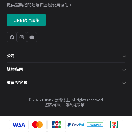
提供選購搭配建議與基礎使用協助。
LINE 線上諮詢
公司
關於我們
購物指南
企業採購／系統方案
配送說明
會員與客服
預約諮詢
退換貨政策
會員中心
部落格
發票說明
© 2026 THINK2 台灣線上. All rights reserved.
訂單查詢
服務條款
隱私權政策
購物金與會員點數
聯絡我們
常見問題