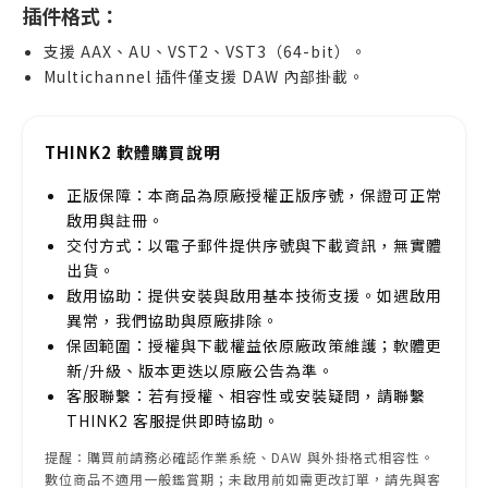
插件格式：
支援 AAX、AU、VST2、VST3（64-bit）。
Multichannel 插件僅支援 DAW 內部掛載。
THINK2 軟體購買說明
正版保障：本商品為原廠授權正版序號，保證可正常
啟用與註冊。
交付方式：以電子郵件提供序號與下載資訊，無實體
出貨。
啟用協助：提供安裝與啟用基本技術支援。如遇啟用
異常，我們協助與原廠排除。
保固範圍：授權與下載權益依原廠政策維護；軟體更
新/升級、版本更迭以原廠公告為準。
客服聯繫：若有授權、相容性或安裝疑問，請聯繫
THINK2 客服提供即時協助。
提醒：購買前請務必確認作業系統、DAW 與外掛格式相容性。
數位商品不適用一般鑑賞期；未啟用前如需更改訂單，請先與客