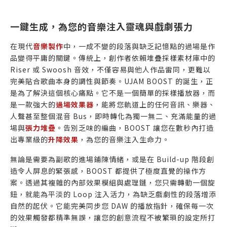
一鍵生成，為您的音樂注入靈魂與戲劇張力
在現代
音樂製作
中，一成不變的段落與缺乏記憶點的過場是作
品變得平庸的關鍵。傳統上，創作者依賴堆疊採樣素材庫中的
Riser 或 Swoosh 音效，不僅容易與他人作品雷同，更難以
完美貼合歌曲本身的調性與節奏。UJAM BOOST 的誕生，正
是為了解決這個核心痛點。它不是一個簡單的採樣播放器，而
是一款強大的
過場效果器
，能將您軌道上的任何音訊、樂器、
人聲甚至整個混音 Bus，即時轉化為獨一無二、充滿能量的過
場與
張力堆疊
。告別乏味的編曲，BOOST 讓您在數秒內打造
出專業級的
升降效果
，為您的音樂注入生命力。
無論是需要為副歌的進場鋪陳情緒，或是在 Build-up 階段創
造令人屏息的緊張感，BOOST 都提供了極度直覺的操作方
案。透過其複雜的內部效果模組與處理鏈，您只需轉動一個旋
鈕，就能為平淡的 Loop 注入活力，為缺乏戲劇性的段落增添
自然的起伏。它能完美同步您 DAW 的播放指針，確保每一次
的效果觸發都精準無誤，讓您的創意流程不被繁瑣的設定所打