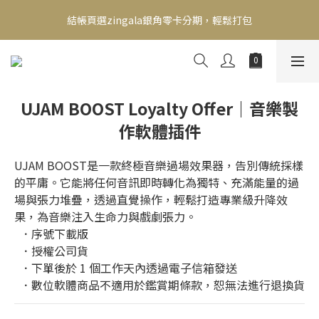
新會員送500！滿額最高回饋2000，刷卡最高12期零利率，馬上了
結帳頁選zingala銀角零卡分期，輕鬆打包
解👉
新會員送500！滿額最高回饋2000，刷卡最高12期零利率，馬上了
解👉
UJAM BOOST Loyalty Offer｜音樂製
作軟體插件
UJAM BOOST是一款終極音樂過場效果器，告別傳統採樣
的平庸。它能將任何音訊即時轉化為獨特、充滿能量的過
場與張力堆疊，透過直覺操作，輕鬆打造專業級升降效
果，為音樂注入生命力與戲劇張力。
  ．序號下載版
  ．授權公司貨
  ．下單後於 1 個工作天內透過電子信箱發送
  ．數位軟體商品不適用於鑑賞期條款，恕無法進行退換貨