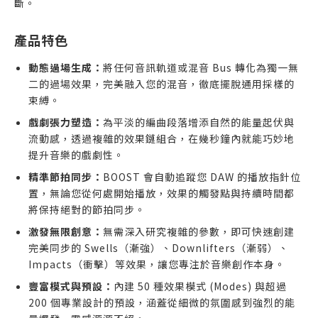
斷。
產品特色
動態過場生成：
將任何音訊軌道或混音 Bus 轉化為獨一無
二的過場效果，完美融入您的混音，徹底擺脫通用採樣的
束縛。
戲劇張力塑造：
為平淡的編曲段落增添自然的能量起伏與
流動感，透過複雜的效果鏈組合，在幾秒鐘內就能巧妙地
提升音樂的戲劇性。
精準節拍同步：
BOOST 會自動追蹤您 DAW 的播放指針位
置，無論您從何處開始播放，效果的觸發點與持續時間都
將保持絕對的節拍同步。
激發無限創意：
無需深入研究複雜的參數，即可快速創建
完美同步的 Swells（漸強）、Downlifters（漸弱）、
Impacts（衝擊）等效果，讓您專注於音樂創作本身。
豐富模式與預設：
內建 50 種效果模式 (Modes) 與超過
200 個專業設計的預設，涵蓋從細微的氛圍感到強烈的能