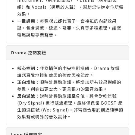
Instrument（適用於樂器）、Drums（適用於鼓
組）和 Vocals（適用於人聲），幫助您快速定位所需
效果。
一鍵調用：
每種模式都代表了一套複雜的內部效果
鏈，包含濾波、延遲、殘響、失真等多種處理，讓您
輕鬆調用專業聲音。
Drama 控制旋鈕
核心控制：
作為插件的中央控制樞紐，Drama 旋鈕
讓您直覺地控制效果的強度與複雜度。
正向增強：
順時針轉動旋鈕，將增加所有效果模組的
參數，創造出更宏大、更具張力的聲音效果。
反向濾波：
逆時針轉動旋鈕至負值，將會對乾信號
(Dry Signal) 進行濾波處理，最終僅保留 BOOST 產
生的濕信號 (Wet Signal)，非常適合用於創造純粹的
效果聲或特殊的音效設計。
Loop 循環設定