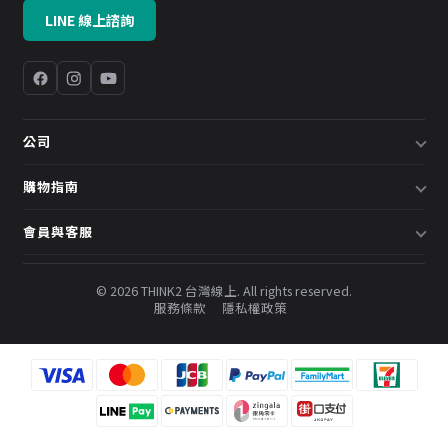
LINE 線上諮詢
公司
關於我們
購物指南
企業採購／系統方案
配送說明
會員與客服
預約諮詢
退換貨政策
會員中心
部落格
發票說明
© 2026 THINK2 台灣線上. All rights reserved.
訂單查詢
服務條款
隱私權政策
購物金與會員點數
聯絡我們
常見問題